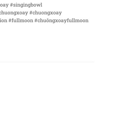
oay #singingbowl
#chuongxoay #chuongxoay
ion #fullmoon #chuôngxoayfullmoon