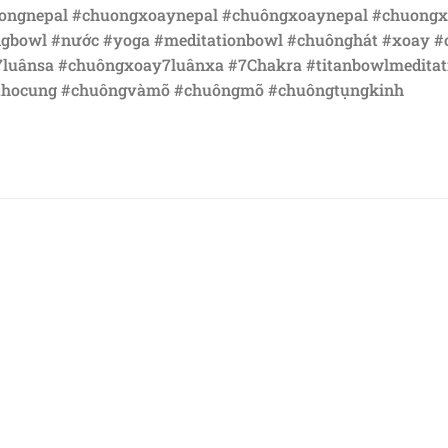
ongnepal #chuongxoaynepal #chuôngxoaynepal #chuongx
ngbowl #nước #yoga #meditationbowl #chuônghát #xoay 
luânsa #chuôngxoay7luânxa #7Chakra #titanbowlmeditat
othocung #chuôngvàmõ #chuôngmõ #chuôngtụngkinh