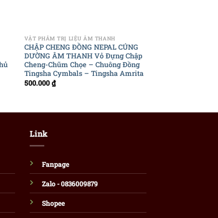
+
+
VẬT PHẨM TRỊ LIỆU ÂM THANH
CHUÔNG XOAY
CHẬP CHENG ĐỒNG NEPAL CÚNG
[Amrita] CXNP53 B
DƯỜNG ÂM THANH Vỏ Đựng Chập
fullmoon Nepal – 7
thủ
Cheng-Chũm Chọe – Chuông Đồng
cm
Tingsha Cymbals – Tingsha Amrita
500.000
₫
Link
Fanpage
Zalo - 0836009879
Shopee