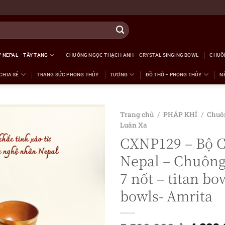
 NEPAL – TÂY TẠNG
CHUÔNG NGỌC THẠCH ANH – CRYSTAL SINGING BOWL
CHUÔ
CHIA SẺ
TRANG SỨC PHONG THỦY
TƯỢNG
ĐỒ THỜ – PHONG THỦY
N
Trang chủ
/
PHÁP KHÍ
/
Chuô
Luân Xa
CXNP129 – Bộ C
Nepal – Chuông
7 nốt – titan bo
bowls- Amrita