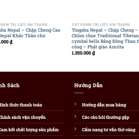
+
PHẨM TRỊ LIỆU ÂM THANH
VẬT PHẨM TRỊ LIỆU ÂM THANH
sha Nepal – Chập Cheng Cao
Tingsha Nepal – Chập Cheng –
Nepal Khắc Thần chú
Chũm chọe Traditional Tibetan
cymbal bells Bằng Đồng Thau 
0.000
₫
công – Phật giáo Amrita
1.350.000
₫
nh Sách
Hướng Dẫn
Hình thức thanh toán
Hướng dẫn mua hàng
Chính sách vận chuyển
Các câu hỏi thường gặp
Cam kết chất lượng sản phẩm
Cẩm nang tư vấn thờ cúng