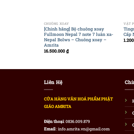
+
+
CHUÔNG XOAY
VẬT 
[Chính hãng] Bộ chuông xoay
Ting
Fullmoon Nepal 7 note 7 luân xa-
Cấp 
Nepal Bolws – Chuông xoay –
1.20
Amrita
16.500.000
₫
Liên Hệ
Chí
CỬA HÀNG VĂN HOÁ PHẨM PHẬT
GIÁO AMRITA
Điện thoại
: 0836.009.879
Email
: info.amrita.vn@gmail.com