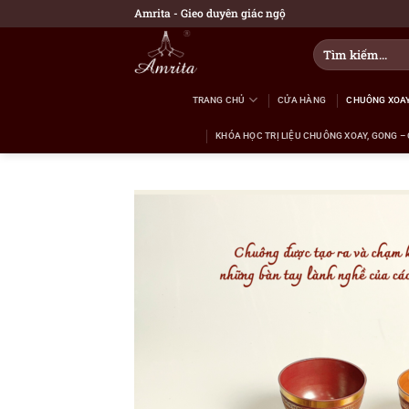
Bỏ
Amrita - Gieo duyên giác ngộ
qua
Tìm
nội
kiếm:
dung
TRANG CHỦ
CỬA HÀNG
CHUÔNG XOAY
KHÓA HỌC TRỊ LIỆU CHUÔNG XOAY, GONG – 