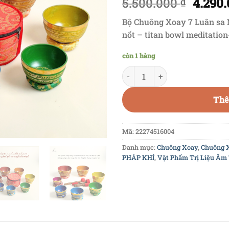
5.500.000
4.290
₫
Bộ Chuông Xoay 7 Luân sa 
nốt – titan bowl meditatio
còn 1 hàng
CXNP129 - Bộ Chuông Xoay 7 Lu
Thê
Mã:
22274516004
Danh mục:
Chuông Xoay
,
Chuông 
PHÁP KHÍ
,
Vật Phẩm Trị Liệu Âm