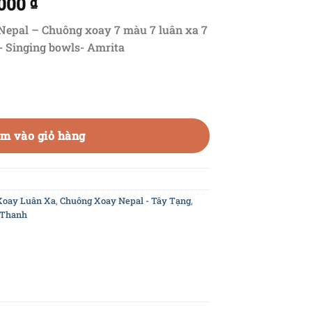
.000
₫
Nepal – Chuông xoay 7 màu 7 luân xa 7
n- Singing bowls- Amrita
ân sa Nepal - Chuông xoay 7 màu 7 luân xa 7 nốt - titan bowl m
m vào giỏ hàng
Xoay Luân Xa
,
Chuông Xoay Nepal - Tây Tạng
,
 Thanh