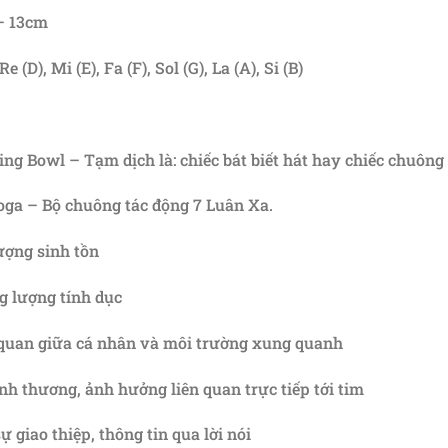
– 13cm
(D), Mi (E), Fa (F), Sol (G), La (A), Si (B)
g Bowl – Tạm dịch là: chiếc bát biết hát hay chiếc chuông 
yoga – Bộ chuông tác động 7 Luân Xa.
lượng sinh tồn
ng lượng tính dục
ên quan giữa cá nhân và môi trường xung quanh
ình thương, ảnh hưởng liên quan trực tiếp tới tim
ự giao thiệp, thông tin qua lời nói