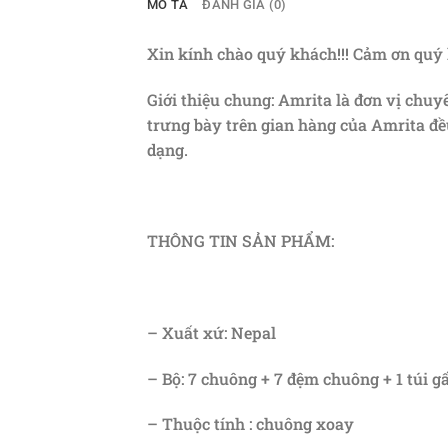
MÔ TẢ
ĐÁNH GIÁ (0)
Xin kính chào quý khách!!! Cảm ơn quý
Giới thiệu chung: Amrita là đơn vị chu
trưng bày trên gian hàng của Amrita đề
dạng.
THÔNG TIN SẢN PHẨM:
– Xuất xứ: Nepal
– Bộ: 7 chuông + 7 đệm chuông + 1 túi 
– Thuộc tính : chuông xoay