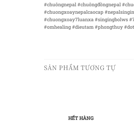
#chuôngnepal #chuôngđồngnepal #chu
#chuongxoaynepalcaocap #nepalsingi
#chuongxoay7luanxa #singingbolws #7
#omhealing #dieutam #phongthuy #d
SẢN PHẨM TƯƠNG TỰ
HẾT HÀNG