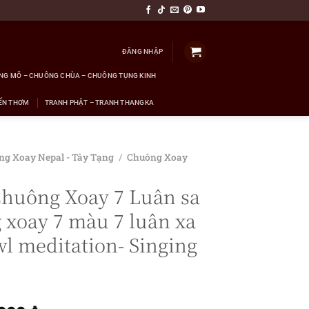
ĐĂNG NHẬP
NG MÕ – CHUÔNG CHÙA – CHUÔNG TỤNG KINH
ẾN THƠM
TRANH PHẬT – TRANH THANGKA
ng Xoay Nepal - Tây Tạng
/
Chuông Xoay
huông Xoay 7 Luân sa
 xoay 7 màu 7 luân xa
wl meditation- Singing