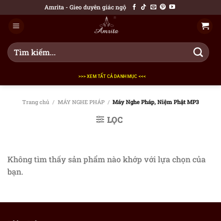
Bỏ
Amrita - Gieo duyên giác ngộ
qua
nội
dung
Tìm
kiếm:
>>> XEM TẤT CẢ DANH MỤC <<<
Trang chủ
/
MÁY NGHE PHÁP
/
Máy Nghe Pháp, Niệm Phật MP3
LỌC
Không tìm thấy sản phẩm nào khớp với lựa chọn của
bạn.