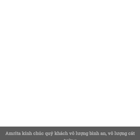
Amrita kính chúc quý khách vô lượng bình an, vô lượng cát