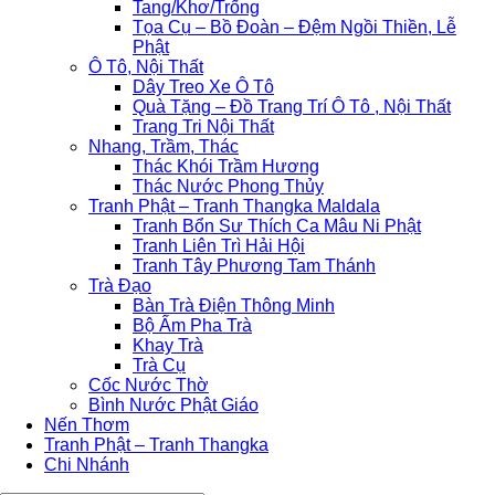
Tang/Khơ/Trống
Tọa Cụ – Bồ Đoàn – Đệm Ngồi Thiền, Lễ
Phật
Ô Tô, Nội Thất
Dây Treo Xe Ô Tô
Quà Tặng – Đồ Trang Trí Ô Tô , Nội Thất
Trang Tri Nội Thất
Nhang, Trầm, Thác
Thác Khói Trầm Hương
Thác Nước Phong Thủy
Tranh Phật – Tranh Thangka Maldala
Tranh Bổn Sư Thích Ca Mâu Ni Phật
Tranh Liên Trì Hải Hội
Tranh Tây Phương Tam Thánh
Trà Đạo
Bàn Trà Điện Thông Minh
Bộ Ấm Pha Trà
Khay Trà
Trà Cụ
Cốc Nước Thờ
Bình Nước Phật Giáo
Nến Thơm
Tranh Phật – Tranh Thangka
Chi Nhánh