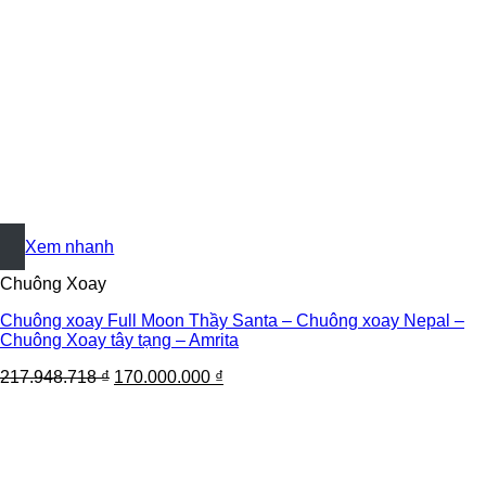
+
Xem nhanh
Chuông Xoay
Chuông xoay Full Moon Thầy Santa – Chuông xoay Nepal –
Chuông Xoay tây tạng – Amrita
217.948.718
₫
170.000.000
₫