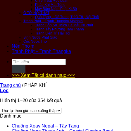
Chiêm Sát Mộc Luân
Pháp Khí Mật Tông
Máy Bấm Niệm Phật Kí Số
Ô TÔ, NỘI THẤT
Quà Tặng – Đồ Trang Trí Ô Tô , Nội Thất
Tranh Phật – Tranh Thangka Maldala
Tranh Bổn Sư Thích Ca Mâu Ni Phật
Tranh Tây Phương Tam Thánh
Tranh Liên Trì Hải Hội
Bình Nước Phật Giáo
Cốc Nước Thờ
Nến Thơm
Tranh Phật – Tranh Thangka
Tìm
kiếm:
>>> Xem Tất cả danh mục <<<
Trang chủ
/
PHÁP KHÍ
Lọc
Hiển thị 1–20 của 354 kết quả
Danh mục
Chuông Xoay Nepal – Tây Tạng