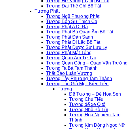
Tượng Hư Không Tạng Bồ Tát
Tượng Đại Thế Chí Bồ Tát
Tượng Phật
Tượng Ngũ Phương Phật
Tượng Bổn Sư Thích Ca
Tượng Phật A Di Đà
Tượng Phật Bà Quan Âm Bồ Tát
Tượng Phật Đản Sanh
Tượng Phật Di Lặc Bồ Tát
Tượng Phật Dược Sư Lưu Ly
Tượng Phật Mật Tông
Tượng Quan Âm Tự Tại
Tượng Quan Công – Quan Vân Trường
Tượng Ta Bà Tam Thánh
Thất Bảo Luân Vương
Tượng Tây Phương Tam Thánh
Tượng Tôn Giả Mục Kiền Liên
Tượng
Đế Tượng – Đế Hoa Sen
Tượng Chú Tiểu
Tượng để xe Ô tô
Tượng Nhỏ Bỏ Túi
Tượng Hoa Nghiêm Tam
Thánh
Tượng Kim Đồng Ngọc Nữ