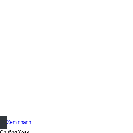
+
Xem nhanh
Chuông Xoay