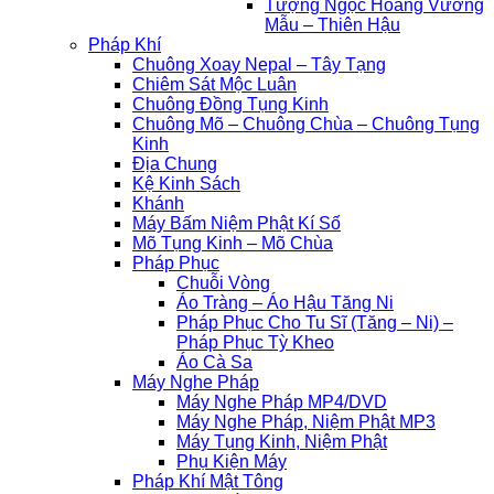
Tượng Ngọc Hoàng Vương
Mẫu – Thiên Hậu
Pháp Khí
Chuông Xoay Nepal – Tây Tạng
Chiêm Sát Mộc Luân
Chuông Đồng Tụng Kinh
Chuông Mõ – Chuông Chùa – Chuông Tụng
Kinh
Địa Chung
Kệ Kinh Sách
Khánh
Máy Bấm Niệm Phật Kí Số
Mõ Tụng Kinh – Mõ Chùa
Pháp Phục
Chuỗi Vòng
Áo Tràng – Áo Hậu Tăng Ni
Pháp Phục Cho Tu Sĩ (Tăng – Ni) –
Pháp Phục Tỳ Kheo
Áo Cà Sa
Máy Nghe Pháp
Máy Nghe Pháp MP4/DVD
Máy Nghe Pháp, Niệm Phật MP3
Máy Tụng Kinh, Niệm Phật
Phụ Kiện Máy
Pháp Khí Mật Tông