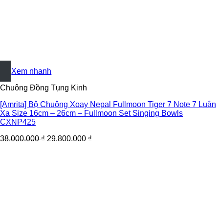
+
Xem nhanh
Chuông Đồng Tụng Kinh
[Amrita] Bộ Chuông Xoay Nepal Fullmoon Tiger 7 Note 7 Luân
Xa Size 16cm – 26cm – Fullmoon Set Singing Bowls
CXNP425
38.000.000
₫
29.800.000
₫