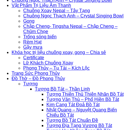
Chuông Ngọc Thạch Anh – Crystal Singing Bowl
Vật Phẩm Trị Liệu Âm Thanh
Chuông Xoay Nepal – Tây Tạng
Chuông Ngọc Thạch Anh – Crystal Singing Bowl
Gong
Chập Cheng- Tingsha Nepal – Chập Cheng –
Chũm Chọe
Trống sóng biển
Rèm Hạt
Gậy mưa
Khóa học trị liệu chuông xoay, gong – Chia sẻ
Certificate
Lữ Khách Chuông Xoay
Phong Thủy – Tụ Tài – Kích Lộc
Trang Sức Phong Thủy
Đồ Thờ – Đồ Phong Thủy
Tượng
Tượng Bồ Tát – Thần Linh
Tượng Thiên Thủ Thiên Nhãn Bồ Tát
Tượng Văn Thù – Phổ Hiền Bồ Tát
Kim Cang Tát Đoả Bồ Tát
Nhật Quang – Nguyệt Quang Biến
Chiếu Bồ Tát
Tượng Bồ Tát Chuẩn Đề
Tượng Địa Tạng Vương Bồ Tát