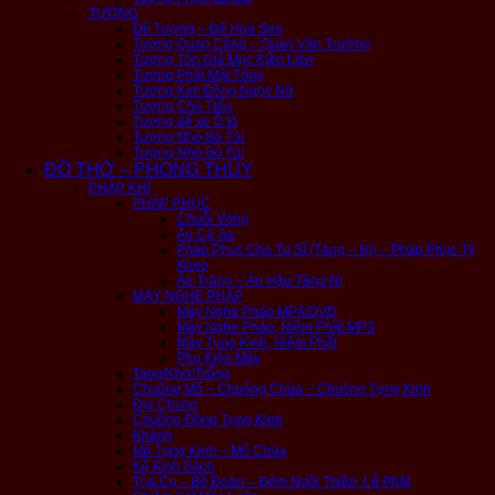
TƯỢNG
Đế Tượng – Đế Hoa Sen
Tượng Quan Công – Quan Vân Trường
Tượng Tôn Giả Mục Kiền Liên
Tượng Phật Mật Tông
Tượng Kim Đồng Ngọc Nữ
Tượng Chú Tiểu
Tượng để xe Ô tô
Tượng Nhỏ Bỏ Túi
Tượng Nhỏ Bỏ Túi
ĐỒ THỜ – PHONG THỦY
PHÁP KHÍ
PHÁP PHỤC
Chuỗi Vòng
Áo Cà Sa
Pháp Phục Cho Tu Sĩ (Tăng – Ni) – Pháp Phục Tỳ
Kheo
Áo Tràng – Áo Hậu Tăng Ni
MÁY NGHE PHÁP
Máy Nghe Pháp MP4/DVD
Máy Nghe Pháp, Niệm Phật MP3
Máy Tụng Kinh, Niệm Phật
Phụ Kiện Máy
Tang/Khơ/Trống
Chuông Mõ – Chuông Chùa – Chuông Tụng Kinh
Địa Chung
Chuông Đồng Tụng Kinh
Khánh
Mõ Tụng Kinh – Mõ Chùa
Kệ Kinh Sách
Tọa Cụ – Bồ Đoàn – Đệm Ngồi Thiền, Lễ Phật