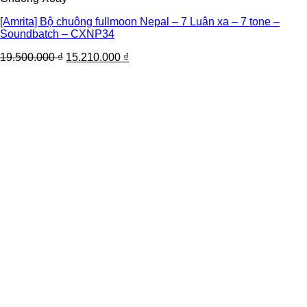
[Amrita] Bộ chuông fullmoon Nepal – 7 Luân xa – 7 tone –
Soundbatch – CXNP34
19.500.000
₫
15.210.000
₫