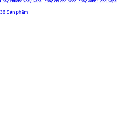
Chày chuông xoay Nepal, chày chuông Ngọc, chày đánh Gong Nepal
36 Sản phẩm