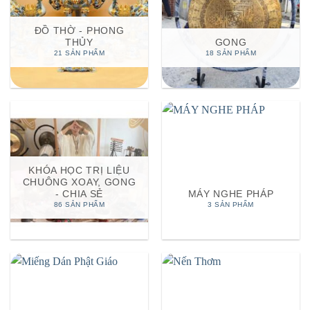
ĐỒ THỜ - PHONG
THỦY
GONG
21 SẢN PHẨM
18 SẢN PHẨM
KHÓA HỌC TRỊ LIỆU
CHUÔNG XOAY, GONG
- CHIA SẺ
MÁY NGHE PHÁP
86 SẢN PHẨM
3 SẢN PHẨM