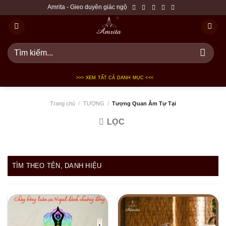
Bỏ
Amrita - Gieo duyên giác ngộ
qua
nội
dung
Tìm
kiếm:
>>> XEM TẤT CẢ DANH MỤC <<<
Trang chủ
/
TƯỢNG
/
Tượng Quan Âm Tự Tại
LỌC
TÌM THEO TÊN, DANH HIỆU