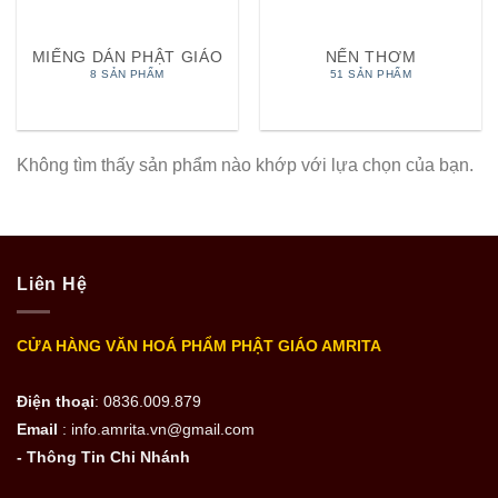
MIẾNG DÁN PHẬT GIÁO
NẾN THƠM
8 SẢN PHẨM
51 SẢN PHẨM
Không tìm thấy sản phẩm nào khớp với lựa chọn của bạn.
Liên Hệ
CỬA HÀNG VĂN HOÁ PHẨM PHẬT GIÁO AMRITA
Điện thoại
: 0836.009.879
Email
: info.amrita.vn@gmail.com
- Thông Tin Chi Nhánh