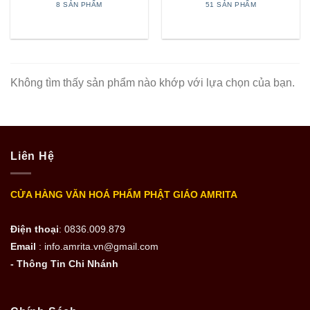
8 SẢN PHẨM
51 SẢN PHẨM
Không tìm thấy sản phẩm nào khớp với lựa chọn của bạn.
Liên Hệ
CỬA HÀNG VĂN HOÁ PHẨM PHẬT GIÁO AMRITA
Điện thoại
: 0836.009.879
Email
: info.amrita.vn@gmail.com
- Thông Tin Chi Nhánh