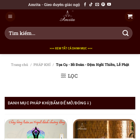
Bỏ
Amrita - Gieo duyên giác ngộ
qua
nội
dung
Tìm
kiếm:
>>> XEM TẤT CẢ DANH MỤC <<<
Trang chủ
/
PHÁP KHÍ
/
Tọa Cụ - Bồ Đoàn - Đệm Ngồi Thiền, Lễ Phật
LỌC
DANH MỤC PHÁP KHÍ(BẤM ĐỂ MỞ/ĐÓNG⇓)