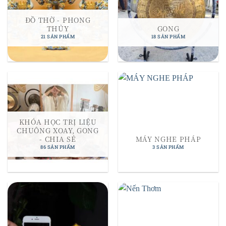
ĐỒ THỜ - PHONG
THỦY
GONG
21 SẢN PHẨM
18 SẢN PHẨM
KHÓA HỌC TRỊ LIỆU
CHUÔNG XOAY, GONG
- CHIA SẺ
MÁY NGHE PHÁP
86 SẢN PHẨM
3 SẢN PHẨM