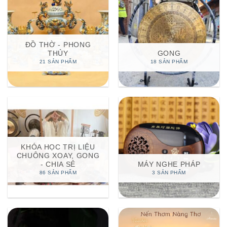
ĐỒ THỜ - PHONG
THỦY
GONG
21 SẢN PHẨM
18 SẢN PHẨM
KHÓA HỌC TRỊ LIỆU
CHUÔNG XOAY, GONG
- CHIA SẺ
MÁY NGHE PHÁP
86 SẢN PHẨM
3 SẢN PHẨM