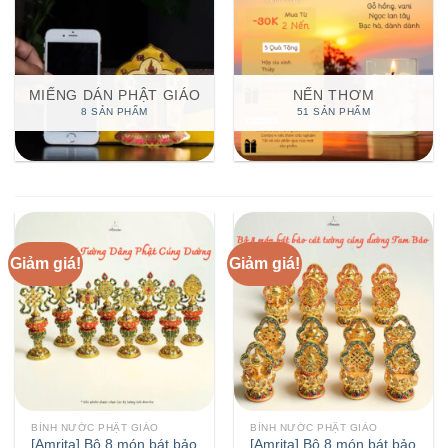
MIẾNG DÁN PHẬT GIÁO
NẾN THƠM
8 SẢN PHẨM
51 SẢN PHẨM
Giảm giá!
Giảm giá!
BÌNH NƯỚC PHẬT GIÁO
BÌNH NƯỚC PHẬT GIÁO
[Amrita] Bộ 8 món bát bảo
[Amrita] Bộ 8 món bát bảo