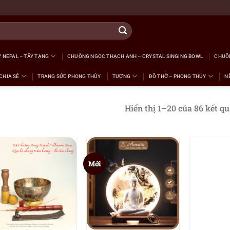
 NEPAL – TÂY TẠNG
CHUÔNG NGỌC THẠCH ANH – CRYSTAL SINGING BOWL
CHUÔ
CHIA SẺ
TRANG SỨC PHONG THỦY
TƯỢNG
ĐỒ THỜ – PHONG THỦY
N
Hiển thị 1–20 của 86 kết q
Mới
+
+