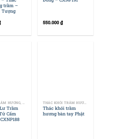
g trầm –
– Tượng
₫
550.000
₫
+
NHANG, TRẦM HƯƠNG, DỤNG CỤ ĐỐT TRẦM
THÁC KHÓI TRẦM HƯƠNG
 Lư Trầm
Thác khói trầm
Tử Cấm
hương bàn tay Phật
 CXNP188