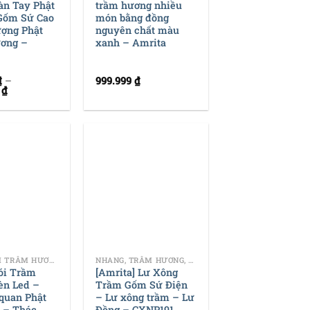
àn Tay Phật
trầm hương nhiều
Gốm Sứ Cao
món bằng đồng
ượng Phật
nguyên chất màu
ơng –
xanh – Amrita
₫
–
999.999
₫
0
₫
+
THÁC KHÓI TRẦM HƯƠNG
NHANG, TRẦM HƯƠNG, DỤNG CỤ ĐỐT TRẦM
ói Trầm
[Amrita] Lư Xông
èn Led –
Trầm Gốm Sứ Điện
quan Phật
– Lư xông trầm – Lư
 – Thác
Đồng – CXNP191