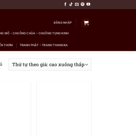
ĐĂNG NHẬP
NG MÕ – CHUÔNG CHÙA – CHUÔNG TỤNG KINH
ẾN THƠM
TRANH PHẬT – TRANH THANGKA
uả
+