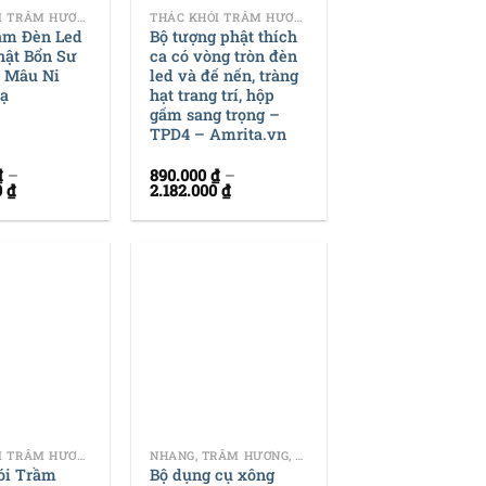
THÁC KHÓI TRẦM HƯƠNG
THÁC KHÓI TRẦM HƯƠNG
ầm Đèn Led
Bộ tượng phật thích
hật Bổn Sư
ca có vòng tròn đèn
a Mâu Ni
led và đế nến, tràng
oạ
hạt trang trí, hộp
gấm sang trọng –
TPD4 – Amrita.vn
₫
–
890.000
₫
–
0
₫
2.182.000
₫
+
THÁC KHÓI TRẦM HƯƠNG
NHANG, TRẦM HƯƠNG, DỤNG CỤ ĐỐT TRẦM
ói Trầm
Bộ dụng cụ xông