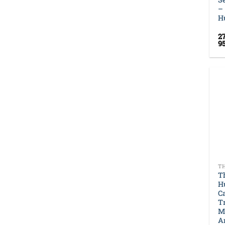
–
H
2
9
+
T
H
C
T
M
A