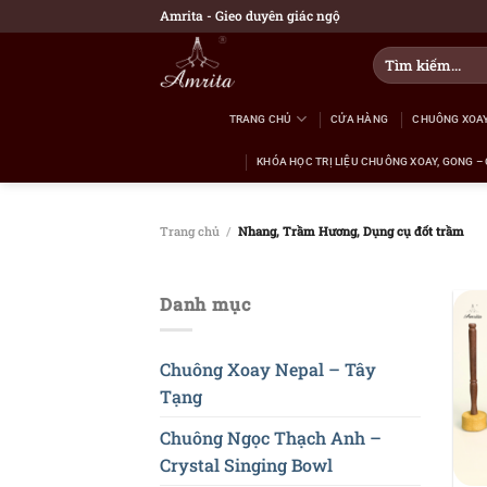
Bỏ
Amrita - Gieo duyên giác ngộ
qua
Tìm
nội
kiếm:
dung
TRANG CHỦ
CỬA HÀNG
CHUÔNG XOAY
KHÓA HỌC TRỊ LIỆU CHUÔNG XOAY, GONG – 
Trang chủ
/
Nhang, Trầm Hương, Dụng cụ đốt trầm
Danh mục
Chuông Xoay Nepal – Tây
Tạng
Chuông Ngọc Thạch Anh –
Crystal Singing Bowl
+