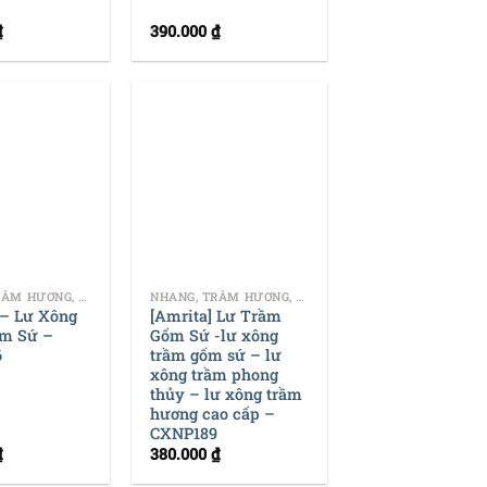
₫
390.000
₫
+
NHANG, TRẦM HƯƠNG, DỤNG CỤ ĐỐT TRẦM
NHANG, TRẦM HƯƠNG, DỤNG CỤ ĐỐT TRẦM
 – Lư Xông
[Amrita] Lư Trầm
m Sứ –
Gốm Sứ -lư xông
6
trầm gốm sứ – lư
xông trầm phong
thủy – lư xông trầm
hương cao cấp –
CXNP189
₫
380.000
₫