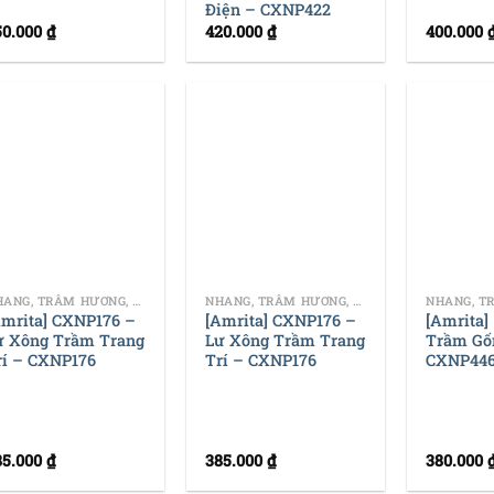
Điện – CXNP422
50.000
₫
420.000
₫
400.000
+
+
NHANG, TRẦM HƯƠNG, DỤNG CỤ ĐỐT TRẦM
NHANG, TRẦM HƯƠNG, DỤNG CỤ ĐỐT TRẦM
Amrita] CXNP176 –
[Amrita] CXNP176 –
[Amrita]
ư Xông Trầm Trang
Lư Xông Trầm Trang
Trầm Gố
rí – CXNP176
Trí – CXNP176
CXNP44
85.000
₫
385.000
₫
380.000