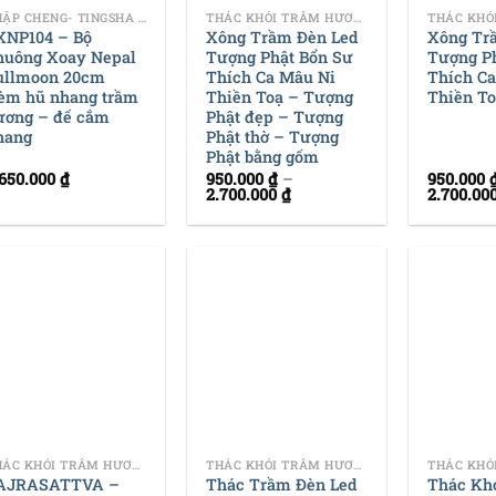
CHẬP CHENG- TINGSHA NEPAL - CHẬP CHENG - CHŨM CHỌE
THÁC KHÓI TRẦM HƯƠNG
XNP104 – Bộ
Xông Trầm Đèn Led
Xông Tr
huông Xoay Nepal
Tượng Phật Bổn Sư
Tượng P
ullmoon 20cm
Thích Ca Mâu Ni
Thích C
èm hũ nhang trầm
Thiền Toạ – Tượng
Thiền T
ương – đế cắm
Phật đẹp – Tượng
hang
Phật thờ – Tượng
Phật bằng gốm
.650.000
₫
950.000
₫
–
950.000
2.700.000
₫
2.700.00
+
+
THÁC KHÓI TRẦM HƯƠNG
THÁC KHÓI TRẦM HƯƠNG
AJRASATTVA –
Thác Trầm Đèn Led
Thác Kh