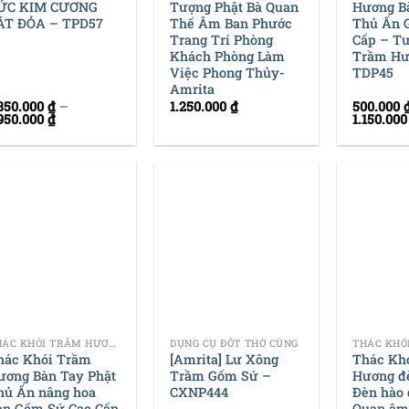
ỨC KIM CƯƠNG
Tượng Phật Bà Quan
Hương B
ÁT ĐỎA – TPD57
Thế Âm Ban Phước
Thủ Ấn 
Trang Trí Phòng
Cấp – T
Khách Phòng Làm
Trầm Hư
Việc Phong Thủy-
TDP45
Amrita
.350.000
₫
–
1.250.000
₫
500.000
.950.000
₫
1.150.00
+
+
THÁC KHÓI TRẦM HƯƠNG
DỤNG CỤ ĐỐT THỜ CÚNG
hác Khói Trầm
[Amrita] Lư Xông
Thác Kh
ương Bàn Tay Phật
Trầm Gốm Sứ –
Hương đ
hủ Ấn nâng hoa
CXNP444
Đèn hào 
en Gốm Sứ Cao Cấp
Quan âm