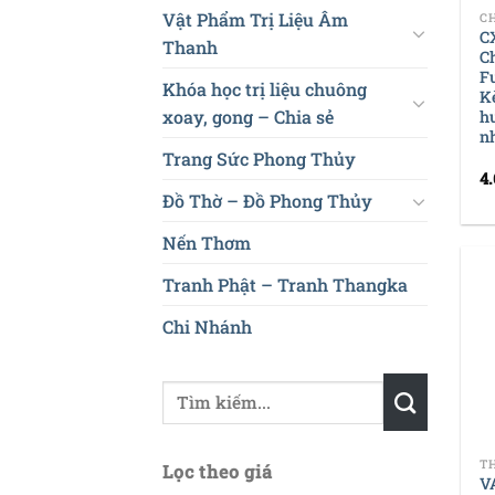
Vật Phẩm Trị Liệu Âm
C
Thanh
C
F
Khóa học trị liệu chuông
K
xoay, gong – Chia sẻ
h
n
Trang Sức Phong Thủy
4
Đồ Thờ – Đồ Phong Thủy
Nến Thơm
Tranh Phật – Tranh Thangka
Chi Nhánh
Tìm
kiếm:
+
Lọc theo giá
V