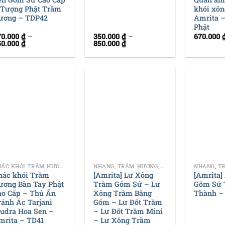
 Tượng Phật Trầm
khói xôn
ương – TDP42
Amrita 
Phật
70.000
₫
–
350.000
₫
–
670.000
50.000
₫
850.000
₫
+
+
THÁC KHÓI TRẦM HƯƠNG
NHANG, TRẦM HƯƠNG, DỤNG CỤ ĐỐT TRẦM
hác khói Trầm
[Amrita] Lư Xông
[Amrita]
ương Bàn Tay Phật
Trầm Gốm Sứ – Lư
Gốm Sứ 
ao Cấp – Thủ Ấn
Xông Trầm Bằng
Thành –
ránh Ác Tarjani
Gốm – Lư Đốt Trầm
udra Hoa Sen –
– Lư Đốt Trầm Mini
mrita – TD41
– Lư Xông Trầm