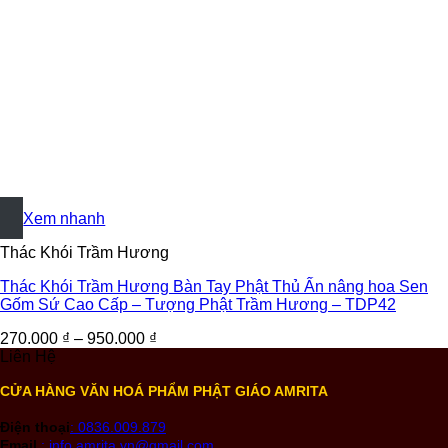
+
Xem nhanh
Thác Khói Trầm Hương
Thác Khói Trầm Hương Bàn Tay Phật Thủ Ấn nâng hoa Sen
Gốm Sứ Cao Cấp – Tượng Phật Trầm Hương – TDP42
270.000
₫
–
950.000
₫
Liên Hệ
CỬA HÀNG VĂN HOÁ PHẨM PHẬT GIÁO AMRITA
Điện thoại
: 0836.009.879
Email
: info.amrita.vn@gmail.com