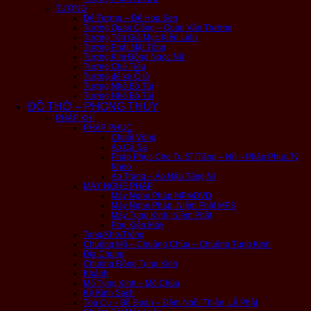
TƯỢNG
Đế Tượng – Đế Hoa Sen
Tượng Quan Công – Quan Vân Trường
Tượng Tôn Giả Mục Kiền Liên
Tượng Phật Mật Tông
Tượng Kim Đồng Ngọc Nữ
Tượng Chú Tiểu
Tượng để xe Ô tô
Tượng Nhỏ Bỏ Túi
Tượng Nhỏ Bỏ Túi
ĐỒ THỜ – PHONG THỦY
PHÁP KHÍ
PHÁP PHỤC
Chuỗi Vòng
Áo Cà Sa
Pháp Phục Cho Tu Sĩ (Tăng – Ni) – Pháp Phục Tỳ
Kheo
Áo Tràng – Áo Hậu Tăng Ni
MÁY NGHE PHÁP
Máy Nghe Pháp MP4/DVD
Máy Nghe Pháp, Niệm Phật MP3
Máy Tụng Kinh, Niệm Phật
Phụ Kiện Máy
Tang/Khơ/Trống
Chuông Mõ – Chuông Chùa – Chuông Tụng Kinh
Địa Chung
Chuông Đồng Tụng Kinh
Khánh
Mõ Tụng Kinh – Mõ Chùa
Kệ Kinh Sách
Tọa Cụ – Bồ Đoàn – Đệm Ngồi Thiền, Lễ Phật