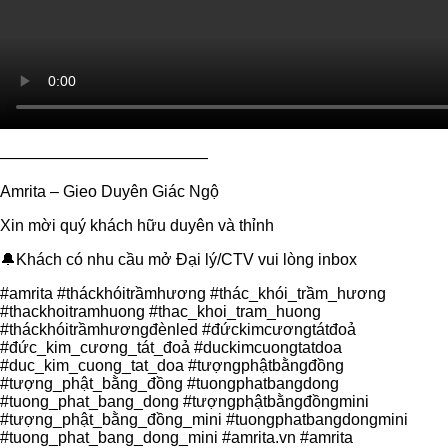
—————————————
Amrita – Gieo Duyên Giác Ngộ
Xin mời quý khách hữu duyên và thỉnh
🔔Khách có nhu cầu mở Đại lý/CTV vui lòng inbox
#amrita #tháckhóitrầmhương #thác_khói_trầm_hương
#thackhoitramhuong #thac_khoi_tram_huong
#tháckhóitrầmhươngđènled #đứckimcươngtátđoả
#đức_kim_cương_tát_đoả #duckimcuongtatdoa
#duc_kim_cuong_tat_doa #tượngphậtbằngđồng
#tượng_phật_bằng_đồng #tuongphatbangdong
#tuong_phat_bang_dong #tượngphậtbằngđồngmini
#tượng_phật_bằng_đồng_mini #tuongphatbangdongmini
#tuong_phat_bang_dong_mini #amrita.vn #amrita