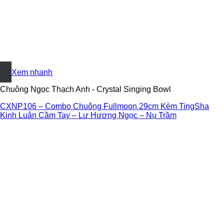
+
Xem nhanh
Chuông Ngọc Thạch Anh - Crystal Singing Bowl
CXNP106 – Combo Chuông Fullmoon 29cm Kèm TingSha
Kinh Luân Cầm Tay – Lư Hương Ngọc – Nụ Trầm