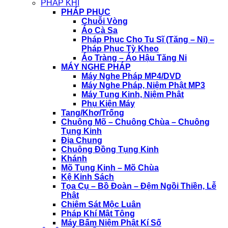
PHÁP KHÍ
PHÁP PHỤC
Chuỗi Vòng
Áo Cà Sa
Pháp Phục Cho Tu Sĩ (Tăng – Ni) –
Pháp Phục Tỳ Kheo
Áo Tràng – Áo Hậu Tăng Ni
MÁY NGHE PHÁP
Máy Nghe Pháp MP4/DVD
Máy Nghe Pháp, Niệm Phật MP3
Máy Tụng Kinh, Niệm Phật
Phụ Kiện Máy
Tang/Khơ/Trống
Chuông Mõ – Chuông Chùa – Chuông
Tụng Kinh
Địa Chung
Chuông Đồng Tụng Kinh
Khánh
Mõ Tụng Kinh – Mõ Chùa
Kệ Kinh Sách
Tọa Cụ – Bồ Đoàn – Đệm Ngồi Thiền, Lễ
Phật
Chiêm Sát Mộc Luân
Pháp Khí Mật Tông
Máy Bấm Niệm Phật Kí Số