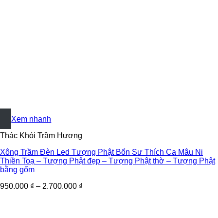
+
Xem nhanh
Thác Khói Trầm Hương
Xông Trầm Đèn Led Tượng Phật Bổn Sư Thích Ca Mâu Ni
Thiền Toạ – Tượng Phật đẹp – Tượng Phật thờ – Tượng Phật
bằng gốm
950.000
₫
–
2.700.000
₫