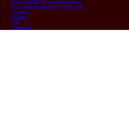
Group Amrita Trị Liệu Chuông Xoay
Group Amrita Pháp Khí - Tượng Phật
Youtube
Lazada
Tiki
Instagram