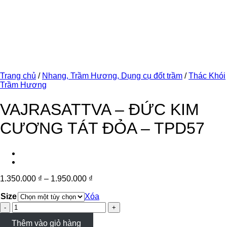
Trang chủ
/
Nhang, Trầm Hương, Dụng cụ đốt trầm
/
Thác Khói
Trầm Hương
VAJRASATTVA – ĐỨC KIM
CƯƠNG TÁT ĐỎA – TPD57
1.350.000
₫
–
1.950.000
₫
Size
Xóa
VAJRASATTVA
-
Thêm vào giỏ hàng
ĐỨC