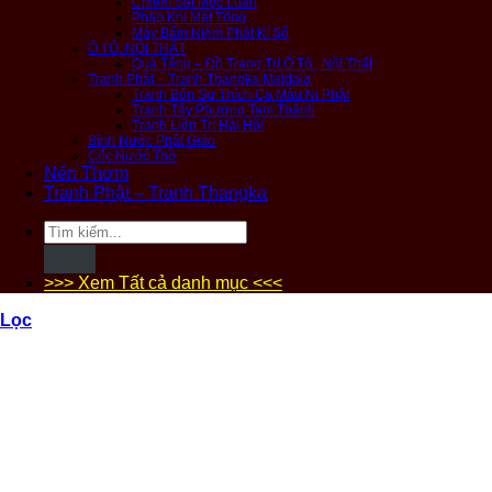
Chiêm Sát Mộc Luân
Pháp Khí Mật Tông
Máy Bấm Niệm Phật Kí Số
Ô TÔ, NỘI THẤT
Quà Tặng – Đồ Trang Trí Ô Tô , Nội Thất
Tranh Phật – Tranh Thangka Maldala
Tranh Bổn Sư Thích Ca Mâu Ni Phật
Tranh Tây Phương Tam Thánh
Tranh Liên Trì Hải Hội
Bình Nước Phật Giáo
Cốc Nước Thờ
Nến Thơm
Tranh Phật – Tranh Thangka
Tìm
kiếm:
>>> Xem Tất cả danh mục <<<
Lọc