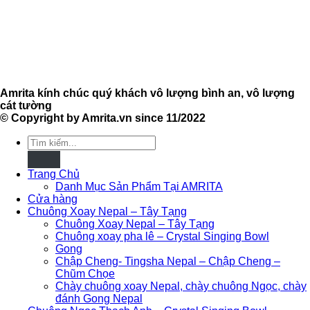
Amrita kính chúc quý khách vô lượng bình an, vô lượng
cát tường
© Copyright by Amrita.vn since 11/2022
Tìm
kiếm:
Trang Chủ
Danh Mục Sản Phẩm Tại AMRITA
Cửa hàng
Chuông Xoay Nepal – Tây Tạng
Chuông Xoay Nepal – Tây Tạng
Chuông xoay pha lê – Crystal Singing Bowl
Gong
Chập Cheng- Tingsha Nepal – Chập Cheng –
Chũm Chọe
Chày chuông xoay Nepal, chày chuông Ngọc, chày
đánh Gong Nepal