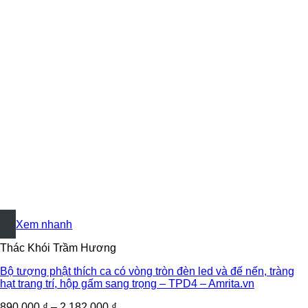
+
Xem nhanh
Thác Khói Trầm Hương
Bộ tượng phật thích ca có vòng tròn đèn led và đế nến, tràng
hạt trang trí, hộp gấm sang trọng – TPD4 – Amrita.vn
890.000
₫
–
2.182.000
₫