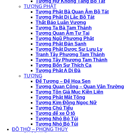
Tượng Hư Không Tạng Bồ Tát
TƯỢNG PHẬT
Tượng Phật Bà Quan Âm Bồ Tát
Tượng Phật Di Lặc Bồ Tát
Thất Bảo Luân Vương
Tượng Ta Bà Tam Thánh
Tượng Quan Âm Tự Tại
Tượng Ngũ Phương Phật
Tượng Phật Đản Sanh
Tượng Phật Dược Sư Lưu Ly
Tranh Tây Phương Tam Thánh
Tượng Tây Phương Tam Thánh
Tượng Bổn Sư Thích Ca
Tượng Phật A Di Đà
TƯỢNG
Đế Tượng – Đế Hoa Sen
Tượng Quan Công – Quan Vân Trường
Tượng Tôn Giả Mục Kiền Liên
Tượng Phật Mật Tông
Tượng Kim Đồng Ngọc Nữ
Tượng Chú Tiểu
Tượng để xe Ô tô
Tượng Nhỏ Bỏ Túi
Tượng Nhỏ Bỏ Túi
ĐỒ THỜ – PHONG THỦY