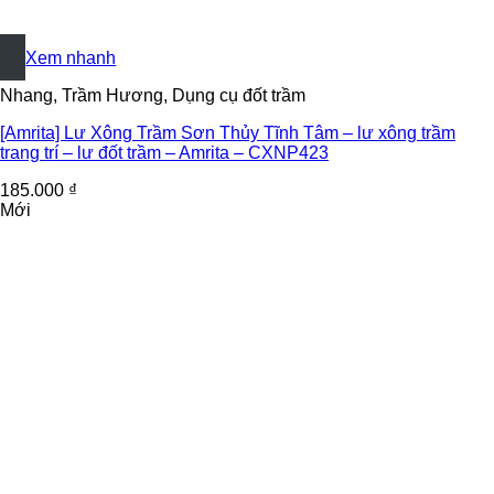
+
Xem nhanh
Nhang, Trầm Hương, Dụng cụ đốt trầm
[Amrita] Lư Xông Trầm Sơn Thủy Tĩnh Tâm – lư xông trầm
trang trí – lư đốt trầm – Amrita – CXNP423
185.000
₫
Mới