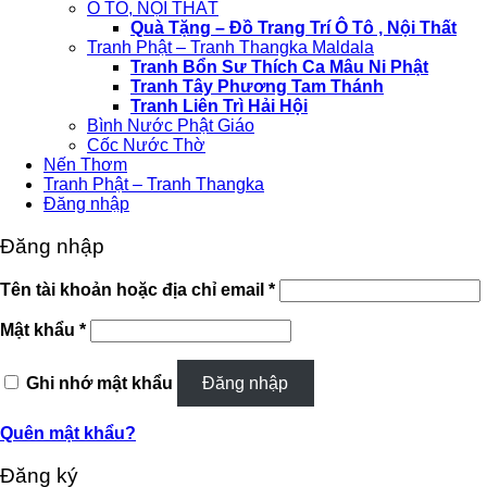
Ô TÔ, NỘI THẤT
Quà Tặng – Đồ Trang Trí Ô Tô , Nội Thất
Tranh Phật – Tranh Thangka Maldala
Tranh Bổn Sư Thích Ca Mâu Ni Phật
Tranh Tây Phương Tam Thánh
Tranh Liên Trì Hải Hội
Bình Nước Phật Giáo
Cốc Nước Thờ
Nến Thơm
Tranh Phật – Tranh Thangka
Đăng nhập
Đăng nhập
Bắt
Tên tài khoản hoặc địa chỉ email
*
buộc
Bắt
Mật khẩu
*
buộc
Ghi nhớ mật khẩu
Đăng nhập
Quên mật khẩu?
Đăng ký