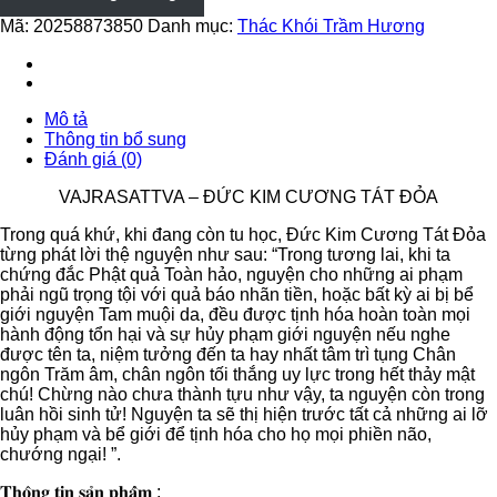
KIM
Mã:
20258873850
Danh mục:
Thác Khói Trầm Hương
CƯƠNG
TÁT
ĐỎA
-
TPD57
Mô tả
số
Thông tin bổ sung
lượng
Đánh giá (0)
VAJRASATTVA – ĐỨC KIM CƯƠNG TÁT ĐỎA
Trong quá khứ, khi đang còn tu học, Đức Kim Cương Tát Đỏa
từng phát lời thệ nguyện như sau: “Trong tương lai, khi ta
chứng đắc Phật quả Toàn hảo, nguyện cho những ai phạm
phải ngũ trọng tội với quả báo nhãn tiền, hoặc bất kỳ ai bị bể
giới nguyện Tam muội da, đều được tịnh hóa hoàn toàn mọi
hành động tổn hại và sự hủy phạm giới nguyện nếu nghe
được tên ta, niệm tưởng đến ta hay nhất tâm trì tụng Chân
ngôn Trăm âm, chân ngôn tối thắng uy lực trong hết thảy mật
chú! Chừng nào chưa thành tựu như vậy, ta nguyện còn trong
luân hồi sinh tử! Nguyện ta sẽ thị hiện trước tất cả những ai lỡ
hủy phạm và bể giới để tịnh hóa cho họ mọi phiền não,
chướng ngại! ”.
𝐓𝐡𝐨̂𝐧𝐠 𝐭𝐢𝐧 𝐬𝐚̉𝐧 𝐩𝐡𝐚̂̉𝐦 :