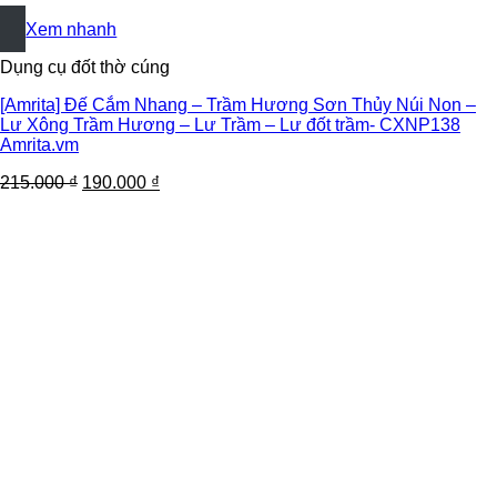
+
Xem nhanh
Dụng cụ đốt thờ cúng
[Amrita] Đế Cắm Nhang – Trầm Hương Sơn Thủy Núi Non –
Lư Xông Trầm Hương – Lư Trầm – Lư đốt trầm- CXNP138
Amrita.vm
215.000
₫
190.000
₫