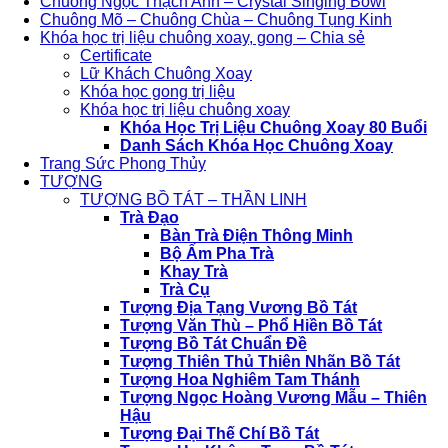
Chuông Ngọc Thạch Anh – Crystal Singing Bowl
Chuông Mõ – Chuông Chùa – Chuông Tụng Kinh
Khóa học trị liệu chuông xoay, gong – Chia sẻ
Certificate
Lữ Khách Chuông Xoay
Khóa học gong trị liệu
Khóa học trị liệu chuông xoay
Khóa Học Trị Liệu Chuông Xoay 80 Buổi
Danh Sách Khóa Học Chuông Xoay
Trang Sức Phong Thủy
TƯỢNG
TƯỢNG BỒ TÁT – THẦN LINH
Trà Đạo
Bàn Trà Điện Thông Minh
Bộ Ấm Pha Trà
Khay Trà
Trà Cụ
Tượng Địa Tạng Vương Bồ Tát
Tượng Văn Thù – Phổ Hiền Bồ Tát
Tượng Bồ Tát Chuẩn Đề
Tượng Thiên Thủ Thiên Nhãn Bồ Tát
Tượng Hoa Nghiêm Tam Thánh
Tượng Ngọc Hoàng Vương Mẫu – Thiên
Hậu
Tượng Đại Thế Chí Bồ Tát