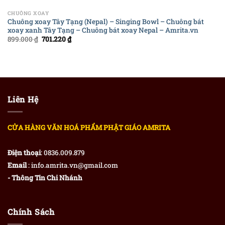
CHUÔNG XOAY
Chuông xoay Tây Tạng (Nepal) – Singing Bowl – Chuông bát
xoay xanh Tây Tạng – Chuông bát xoay Nepal – Amrita.vn
899.000
₫
701.220
₫
Liên Hệ
CỬA HÀNG VĂN HOÁ PHẨM PHẬT GIÁO AMRITA
Điện thoại
: 0836.009.879
Email
: info.amrita.vn@gmail.com
- Thông Tin Chi Nhánh
Chính Sách