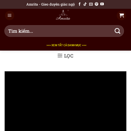
Bỏ
Amrita - Gieo duyên giác ngộ
qua
nội
dung
Tìm
kiếm:
>>> XEM TẤT CẢ DANH MỤC <<<
LỌC