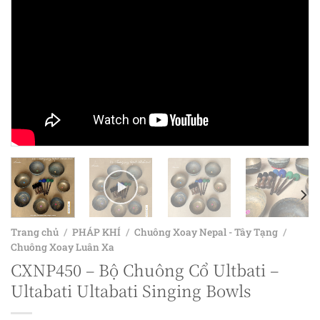
Trang chủ
/
PHÁP KHÍ
/
Chuông Xoay Nepal - Tây Tạng
/
Chuông Xoay Luân Xa
CXNP450 – Bộ Chuông Cổ Ultbati –
Ultabati Ultabati Singing Bowls