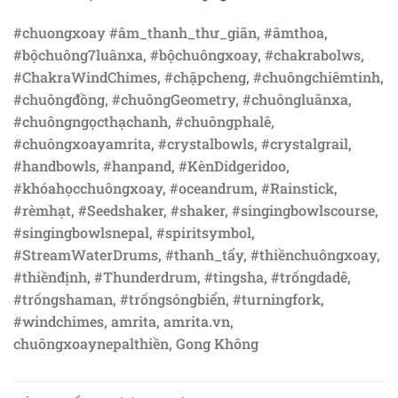
#chuongxoay #âm_thanh_thư_giãn, #âmthoa,
#bộchuông7luânxa, #bộchuôngxoay, #chakrabolws,
#ChakraWindChimes, #chậpcheng, #chuôngchiêmtinh,
#chuôngđồng, #chuôngGeometry, #chuôngluânxa,
#chuôngngọcthạchanh, #chuôngphalê,
#chuôngxoayamrita, #crystalbowls, #crystalgrail,
#handbowls, #hanpand, #KènDidgeridoo,
#khóahọcchuôngxoay, #oceandrum, #Rainstick,
#rèmhạt, #Seedshaker, #shaker, #singingbowlscourse,
#singingbowlsnepal, #spiritsymbol,
#StreamWaterDrums, #thanh_tẩy, #thiềnchuôngxoay,
#thiềnđịnh, #Thunderdrum, #tingsha, #trốngdadê,
#trốngshaman, #trốngsóngbiển, #turningfork,
#windchimes, amrita, amrita.vn,
chuôngxoaynepalthiền, Gong Không