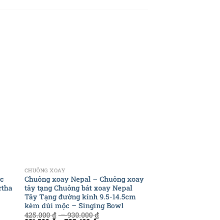
+
+
CHUÔNG XOAY
CHUÔNG XOAY
ức
Chuông xoay Nepal – Chuông xoay
Bộ Chuông Xoay Lu
rtha
tây tạng Chuông bát xoay Nepal
Chuông xoay luân 
Tây Tạng đường kính 9.5-14.5cm
xoay Nepal – Sing
kèm dùi mộc – Singing Bowl
chiết bát hát – Amr
425.000
₫
–
930.000
₫
698.000
₫
–
899.0