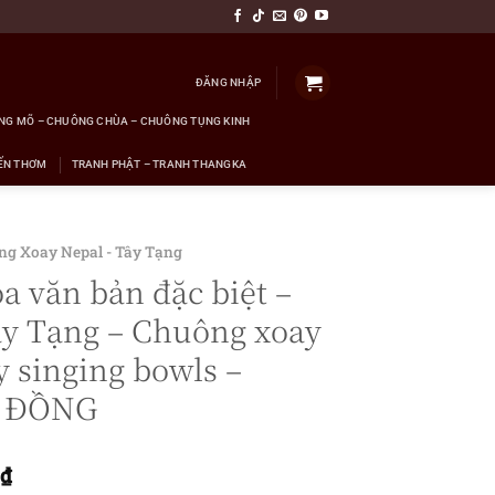
ĐĂNG NHẬP
NG MÕ – CHUÔNG CHÙA – CHUÔNG TỤNG KINH
ẾN THƠM
TRANH PHẬT – TRANH THANGKA
ng Xoay Nepal - Tây Tạng
 văn bản đặc biệt –
y Tạng – Chuông xoay
y singing bowls –
 ĐỒNG
0
₫