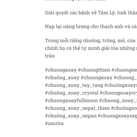
Giải quyết các bệnh về Tâm Lý, tinh thầ
Nạp lại năng lượng cho thạch anh và cá
Trong mỗi tiếng chuông, trống, mõ, của
chính họ có thể tự mình giải tỏa những
trần
#chuongxoay #chuongthien #chuongne
#chuông_xoay #chuongxoay #chuong_
#chuong_xoay_tay_tang #chuôngxoayn
#chuông_xoay_crystal #chuongxoaycr
#chuongxoayfullmoon #chuong_xoay_f
#chuong_xoay_nepal_thien #chuôngx
#chuông_xoay_nepan #chuongxoaynepa
#amrita