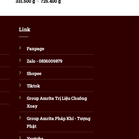
331.500
₫
–
725.400
₫
544.440
₫
–
701.22
Link
Fanpage
Zalo - 0836009879
Shopee
Tiktok
Group Amrita Trị Liệu Chuông
Xoay
Group Amrita Pháp Khí - Tượng
Phật
Youtube