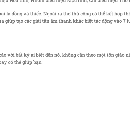
hiệu Hỏa tinh, Nhôm biểu hiệu Mộc tinh, Chì biểu hiệu Thổ 
ại là đồng và thiếc. Ngoài ra thợ thủ công có thể kết hợp t
giúp tạo các giải tần âm thanh khác biệt tác động vào 7 lu
o với bất kỳ ai biết đến nó, không cần theo một tôn giáo nà
ay có thể giúp bạn: