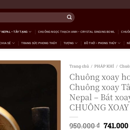
 NEPAL – TÂY TẠNG
CHUÔNG NGỌC THẠCH ANH – CRYSTAL SINGING BOWL
CHUÔ
CHIA SẺ
TRANG SỨC PHONG THỦY
TƯỢNG
ĐỒ THỜ – PHONG THỦY
N
Trang chủ
/
PHÁP KHÍ
/
Chuô
Chuông xoay hoa
Chuông xoay Tâ
Nepal – Bát xoa
CHUÔNG XOAY
950.000
741.00
₫