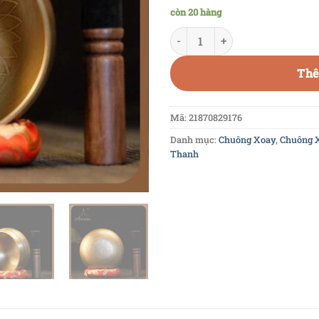
còn 20 hàng
Chuông xoay hoa văn bản đặc
Thê
Mã:
21870829176
Danh mục:
Chuông Xoay
,
Chuông X
Thanh