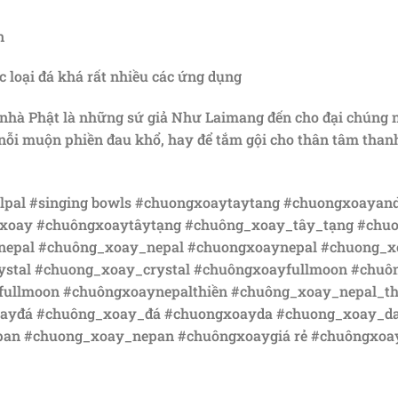
n
c loại đá khá rất nhiều các ứng dụng
 nhà Phật là những sứ giả Như Laimang đến cho đại chúng 
 nỗi muộn phiền đau khổ, hay để tắm gội cho thân tâm tha
lpal #singing bowls #chuongxoaytaytang #chuongxoaya
xoay #chuôngxoaytâytạng #chuông_xoay_tây_tạng #chu
epal #chuông_xoay_nepal #chuongxoaynepal #chuong_x
ystal #chuong_xoay_crystal #chuôngxoayfullmoon #chuô
ullmoon #chuôngxoaynepalthiền #chuông_xoay_nepal_th
oayđá #chuông_xoay_đá #chuongxoayda #chuong_xoay_d
n #chuong_xoay_nepan #chuôngxoaygiá rẻ #chuôngxoayn