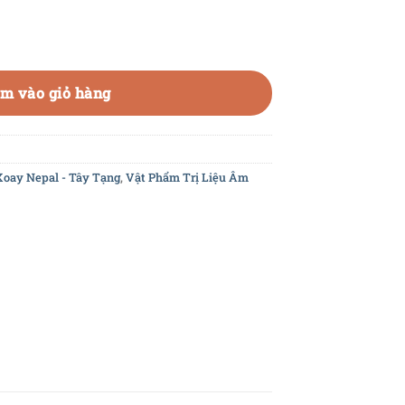
 biệt - Chuông xoay Tây Tạng - Chuông xoay Nepal - Bát xoay 
m vào giỏ hàng
oay Nepal - Tây Tạng
,
Vật Phẩm Trị Liệu Âm