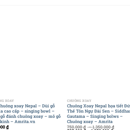
+
NG XOAY
CHUÔNG XOAY
chuông xoay Nepal – Dùi gỗ
Chuông Xoay Nepal họa tiết Đ
da cao cấp – singing bowl –
Thế Tôn Ngự Đài Sen – Siddha
 gỗ đánh chuông xoay – mõ gỗ
Gautama – Singing bolws –
 kinh – Amrita.vn
Chuông xoay – Amrita
000
₫
750.000
₫
–
1.350.000
₫