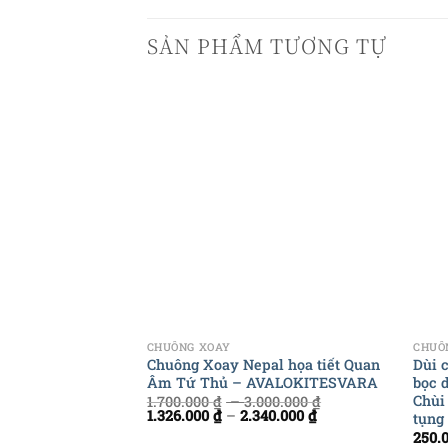
SẢN PHẨM TƯƠNG TỰ
+
+
CHUÔNG XOAY
CHUÔ
Chuông Xoay Nepal họa tiết Quan
Dùi 
Âm Tứ Thủ – AVALOKITESVARA
bọc 
Chùi
1.700.000
₫
–
3.000.000
₫
1.326.000
₫
–
2.340.000
₫
tụng
250.