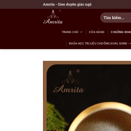
Bỏ
Amrita - Gieo duyên giác ngộ
qua
Tìm
nội
kiếm:
dung
TRANG CHỦ
CỬA HÀNG
CHUÔNG XOAY
KHÓA HỌC TRỊ LIỆU CHUÔNG XOAY, GONG – 