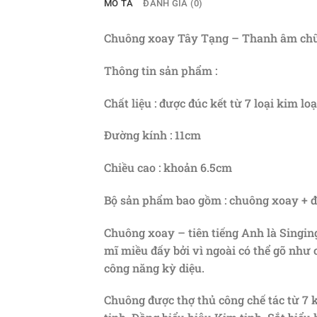
MÔ TẢ
ĐÁNH GIÁ (0)
Chuông xoay Tây Tạng – Thanh âm chữa
Thông tin sản phẩm :
Chất liệu : được đúc kết từ 7 loại kim lo
Đường kính : 11cm
Chiều cao : khoản 6.5cm
Bộ sản phẩm bao gồm : chuông xoay + đệ
Chuông xoay – tiên tiếng Anh là Singing 
mĩ miều đấy bởi vì ngoài có thể gõ nh
công năng kỳ diệu.
Chuông được thợ thủ công chế tác từ 7 k