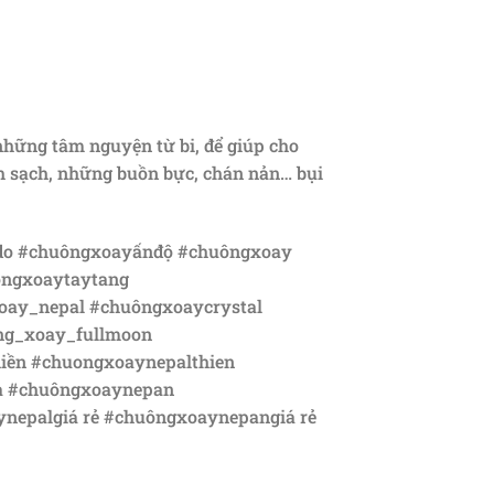
những tâm nguyện từ bi, để giúp cho
nh sạch, những buồn bực, chán nản… bụi
ndo #chuôngxoayấnđộ #chuôngxoay
ongxoaytaytang
oay_nepal #chuôngxoaycrystal
ng_xoay_fullmoon
iền #chuongxoaynepalthien
a #chuôngxoaynepan
epalgiá rẻ #chuôngxoaynepangiá rẻ