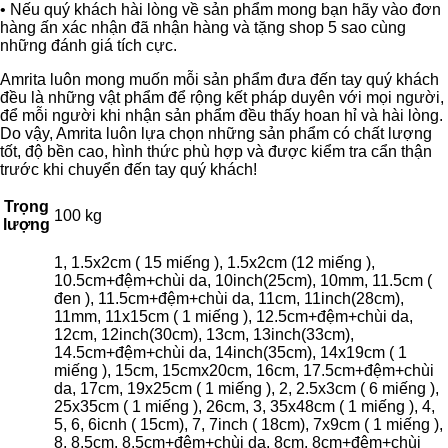
• Nếu quý khách hài lòng về sản phẩm mong bạn hãy vào đơn
hàng ấn xác nhận đã nhận hàng và tặng shop 5 sao cùng
những đánh giá tích cực.
Amrita luôn mong muốn mỗi sản phẩm đưa đến tay quý khách
đều là những vật phẩm để rộng kết pháp duyên với mọi người,
để mỗi người khi nhận sản phẩm đều thấy hoan hỉ và hài lòng.
Do vậy, Amrita luôn lựa chọn những sản phẩm có chất lượng
tốt, độ bền cao, hình thức phù hợp và được kiểm tra cẩn thận
trước khi chuyển đến tay quý khách!
Trọng
100 kg
lượng
1, 1.5x2cm ( 15 miếng ), 1.5x2cm (12 miếng ),
10.5cm+đệm+chùi da, 10inch(25cm), 10mm, 11.5cm (
đen ), 11.5cm+đệm+chùi da, 11cm, 11inch(28cm),
11mm, 11x15cm ( 1 miếng ), 12.5cm+đệm+chùi da,
12cm, 12inch(30cm), 13cm, 13inch(33cm),
14.5cm+đệm+chùi da, 14inch(35cm), 14x19cm ( 1
miếng ), 15cm, 15cmx20cm, 16cm, 17.5cm+đệm+chùi
da, 17cm, 19x25cm ( 1 miếng ), 2, 2.5x3cm ( 6 miếng ),
25x35cm ( 1 miếng ), 26cm, 3, 35x48cm ( 1 miếng ), 4,
5, 6, 6icnh ( 15cm), 7, 7inch ( 18cm), 7x9cm ( 1 miếng ),
8, 8.5cm, 8.5cm+đệm+chùi da, 8cm, 8cm+đệm+chùi