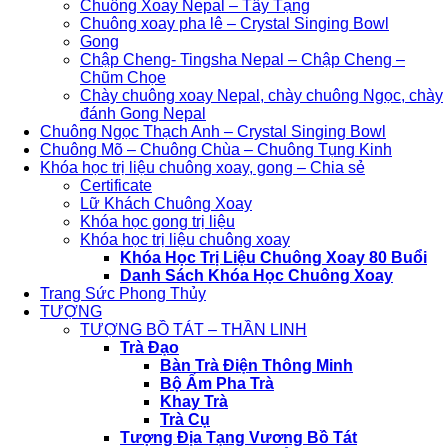
Chuông Xoay Nepal – Tây Tạng
Chuông xoay pha lê – Crystal Singing Bowl
Gong
Chập Cheng- Tingsha Nepal – Chập Cheng –
Chũm Chọe
Chày chuông xoay Nepal, chày chuông Ngọc, chày
đánh Gong Nepal
Chuông Ngọc Thạch Anh – Crystal Singing Bowl
Chuông Mõ – Chuông Chùa – Chuông Tụng Kinh
Khóa học trị liệu chuông xoay, gong – Chia sẻ
Certificate
Lữ Khách Chuông Xoay
Khóa học gong trị liệu
Khóa học trị liệu chuông xoay
Khóa Học Trị Liệu Chuông Xoay 80 Buổi
Danh Sách Khóa Học Chuông Xoay
Trang Sức Phong Thủy
TƯỢNG
TƯỢNG BỒ TÁT – THẦN LINH
Trà Đạo
Bàn Trà Điện Thông Minh
Bộ Ấm Pha Trà
Khay Trà
Trà Cụ
Tượng Địa Tạng Vương Bồ Tát