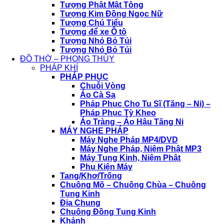
Tượng Phật Mật Tông
Tượng Kim Đồng Ngọc Nữ
Tượng Chú Tiểu
Tượng để xe Ô tô
Tượng Nhỏ Bỏ Túi
Tượng Nhỏ Bỏ Túi
ĐỒ THỜ – PHONG THỦY
PHÁP KHÍ
PHÁP PHỤC
Chuỗi Vòng
Áo Cà Sa
Pháp Phục Cho Tu Sĩ (Tăng – Ni) –
Pháp Phục Tỳ Kheo
Áo Tràng – Áo Hậu Tăng Ni
MÁY NGHE PHÁP
Máy Nghe Pháp MP4/DVD
Máy Nghe Pháp, Niệm Phật MP3
Máy Tụng Kinh, Niệm Phật
Phụ Kiện Máy
Tang/Khơ/Trống
Chuông Mõ – Chuông Chùa – Chuông
Tụng Kinh
Địa Chung
Chuông Đồng Tụng Kinh
Khánh