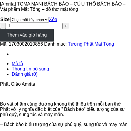
[Amrita] TOMA MANI BÁCH BẢO – CỬU THỐ BÁCH BẢO –
Vật phẩm Mật Tông – đồ thờ mật tông
Size
Xóa
[Amrita]
TOMA
Thêm vào giỏ hàng
MANI
BÁCH
Mã:
1703002010856
Danh mục:
Tượng Phật Mật Tông
BẢO
-
CỬU
THỐ
Mô tả
BÁCH
Thông tin bổ sung
BẢO
Đánh giá (0)
-
Vật
Phật Giáo Amrita
phẩm
Mật
Tông
-
Bộ vật phẩm cúng dường không thể thiếu trên mỗi ban thờ
đồ
Phật với ý nghĩa đặc biệt của ” Bách bảo” biểu tượng của sự
thờ
phú quý, sung túc và may mắn.
mật
– Bách bảo biểu tượng của sự phú quý, sung túc và may mắn
tông
số