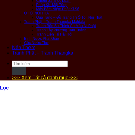
Chiêm Sát Mộc Luân
Pháp Khí Mật Tông
Máy Bấm Niệm Phật Kí Số
Ô TÔ, NỘI THẤT
Quà Tặng – Đồ Trang Trí Ô Tô , Nội Thất
Tranh Phật – Tranh Thangka Maldala
Tranh Bổn Sư Thích Ca Mâu Ni Phật
Tranh Tây Phương Tam Thánh
Tranh Liên Trì Hải Hội
Bình Nước Phật Giáo
Cốc Nước Thờ
Nến Thơm
Tranh Phật – Tranh Thangka
Tìm
kiếm:
>>> Xem Tất cả danh mục <<<
Lọc