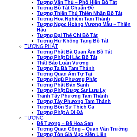
Tượng Văn Thù – Phổ Hiền Bồ Tát
Tượng Bồ Tát Chuẩn Đề
Tượng Thiên Thủ Thiên Nhãn Bồ Tát
Tượng Hoa Nghiêm Tam Thánh
Tượng Ngọc Hoàng Vương Mẫu – Thiên
Hậu
Tượng Đại Thế Chí Bồ Tát
Tượng Hư Không Tạng Bồ Tát
TƯỢNG PHẬT
Tượng Phật Bà Quan Âm Bồ Tát
Tượng Phật Di Lặc Bồ Tát
Thất Bảo Luân Vương
Tượng Ta Bà Tam Thánh
Tượng Quan Âm Tự Tại
Tượng Ngũ Phương Phật
Tượng Phật Đản Sanh
Tượng Phật Dược Sư Lưu Ly
Tranh Tây Phương Tam Thánh
Tượng Tây Phương Tam Thánh
Tượng Bổn Sư Thích Ca
Tượng Phật A Di Đà
TƯỢNG
Đế Tượng – Đế Hoa Sen
Tượng Quan Công – Quan Vân Trường
Tượng Tôn Giả Mục Kiền Liên