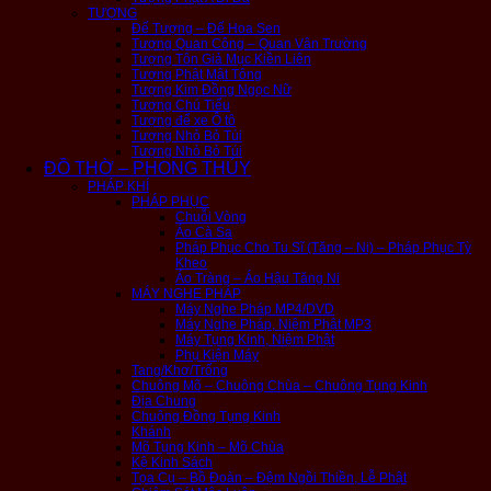
TƯỢNG
Đế Tượng – Đế Hoa Sen
Tượng Quan Công – Quan Vân Trường
Tượng Tôn Giả Mục Kiền Liên
Tượng Phật Mật Tông
Tượng Kim Đồng Ngọc Nữ
Tượng Chú Tiểu
Tượng để xe Ô tô
Tượng Nhỏ Bỏ Túi
Tượng Nhỏ Bỏ Túi
ĐỒ THỜ – PHONG THỦY
PHÁP KHÍ
PHÁP PHỤC
Chuỗi Vòng
Áo Cà Sa
Pháp Phục Cho Tu Sĩ (Tăng – Ni) – Pháp Phục Tỳ
Kheo
Áo Tràng – Áo Hậu Tăng Ni
MÁY NGHE PHÁP
Máy Nghe Pháp MP4/DVD
Máy Nghe Pháp, Niệm Phật MP3
Máy Tụng Kinh, Niệm Phật
Phụ Kiện Máy
Tang/Khơ/Trống
Chuông Mõ – Chuông Chùa – Chuông Tụng Kinh
Địa Chung
Chuông Đồng Tụng Kinh
Khánh
Mõ Tụng Kinh – Mõ Chùa
Kệ Kinh Sách
Tọa Cụ – Bồ Đoàn – Đệm Ngồi Thiền, Lễ Phật