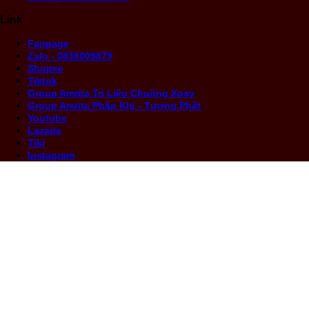
Link
Fanpage
Zalo - 0836009879
Shopee
Tiktok
Group Amrita Trị Liệu Chuông Xoay
Group Amrita Pháp Khí - Tượng Phật
Youtube
Lazada
Tiki
Instagram