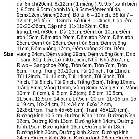
da, 8inch(20cm), 8x12cm ( 1 miếng ), 9, 9.5 ( xanh biển
), 9.5cm, 9.5cm ( xanh lá ), 9.5cm+đệm+chùi da,
9cmx12cm, 9inch(22cm), Bộ túi 6 – 12inch, Bộ túi 7 –
12inch, Bộ túi 7 – 13inch, Bộ túi 8 – 14inch, Cặp lớn:
20x20x36cm, Cặp nhỏ: 11x11x22cm, Cặp
trung:17x17x30cm, Dài 23cm, Đệm tròn 10cm, Đệm
tròn 15cm, Đệm tròn 20cm, Đệm tròn 22cm, Đệm tròn
25cm, Đệm tròn 28cm, Đệm tròn 8cm, Đệm vuông
11cm, Đệm vuông 17cm, Đệm vuông 20cm, Đệm
Size
vuông 24cm, Đệm vuông 29cm, Đệm vuông 8cm, Drib
– sang 80g, Lớn, Lớn 40x15cm, Nhỏ, Nhỏ 26x7cm,
Riwo – Sangchoe 200g, Tròn 6cm, Tròn 7cm, Tròn
8cm, Trung, Trung 30x10cm, Túi 10inch, Túi 11inch,
Túi 12inch, Túi 13inch, Túi 14inch, Túi 6inch, Túi
7inch, Túi 8inch, Túi 9inch, Trắng (8cm), Trắng 10mm,
Trắng 8mm, Vàng 10mm, Vàng 8mm, Vàng 8mm, Vàng
10mm, 8 ( cm ), 9. 5 cm, 9.5(cm), 8.5 cm, 10.5cm,
11.5cm, 12.5cm, 14.5cm, 17.5cm, 20 cm, 11×15 cm, 15
x 19 cm, 18×24 cm, 21 x 34 cm, 8x6x12 cm,
12x8x17cm, Tranh 45×65 (cm), Tranh 45×120 (cm),
Đường kính 10.5 cm, Đường Kính 11cm, Đường Kính
12cm, Đường Kính 13cm, Đường kính 14cm, Đường
Kính 15cm, Đường kính 16cm, Đường kính 18cm,
Đường kính 20cm, Đường kính 22cm, Đường kính
24cm, Đường kính 26cm, Đường kính 28cm, Đường