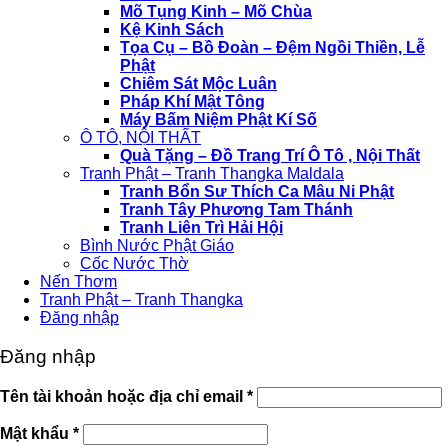
Mõ Tụng Kinh – Mõ Chùa
Kệ Kinh Sách
Tọa Cụ – Bồ Đoàn – Đệm Ngồi Thiền, Lễ
Phật
Chiêm Sát Mộc Luân
Pháp Khí Mật Tông
Máy Bấm Niệm Phật Kí Số
Ô TÔ, NỘI THẤT
Quà Tặng – Đồ Trang Trí Ô Tô , Nội Thất
Tranh Phật – Tranh Thangka Maldala
Tranh Bổn Sư Thích Ca Mâu Ni Phật
Tranh Tây Phương Tam Thánh
Tranh Liên Trì Hải Hội
Bình Nước Phật Giáo
Cốc Nước Thờ
Nến Thơm
Tranh Phật – Tranh Thangka
Đăng nhập
Đăng nhập
Bắt
Tên tài khoản hoặc địa chỉ email
*
buộc
Bắt
Mật khẩu
*