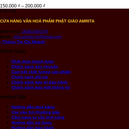
150.000
₫
–
200.000
₫
Liên Hệ
CỬA HÀNG VĂN HOÁ PHẨM PHẬT GIÁO AMRITA
Điện thoại
: 0836.009.879
Email
: info.amrita.vn@gmail.com
- Thông Tin Chi Nhánh
Chính Sách
Hình thức thanh toán
Chính sách vận chuyển
Cam kết chất lượng sản phẩm
Chính sách đổi trả
Chính sách bảo trì bảo hành
Chính sách bảo mật thông tin
Hướng Dẫn
Hướng dẫn mua hàng
Các câu hỏi thường gặp
Cẩm nang tư vấn thờ cúng
Hướng dẫn sử dụng
Hướng dẫn bảo hành