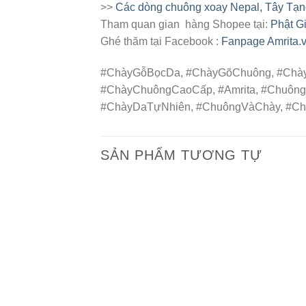
>>
Các dòng chuông xoay Nepal, Tây Tạ
Tham quan gian hàng Shopee tại:
Phật Gi
Ghé thăm tại Facebook :
Fanpage Amrita.
#ChàyGỗBọcDa, #ChàyGõChuông, #Chà
#ChàyChuôngCaoCấp, #Amrita, #ChuôngX
#ChàyDaTựNhiên, #ChuôngVàChày, #Ch
SẢN PHẨM TƯƠNG TỰ