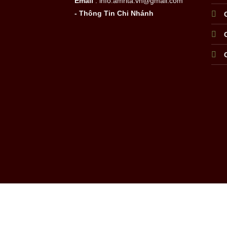
Email
: info.amrita.vn@gmail.com
- Thông Tin Chi Nhánh