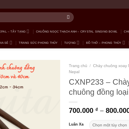
PAL – TÂY TẠNG
CHUÔNG NGỌC THẠCH ANH – CRYSTAL SINGING BOWL
CH
IA SẺ
TRANG SỨC PHONG THỦY
TƯỢNG
ĐỒ THỜ – PHONG THỦY
Trang chủ
/
Chày chuông xoay 
Nepal
CXNP233 – Chày
chuông đồng loại
700.000
–
800.00
₫
Luân Xa