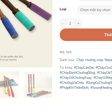
Loại
CXNP233 - Chày gỗ bọc da Nep
Thê
Mã:
N/A
Danh mục:
Chày chuông xoay Nepa
Từ khóa:
#ChàyCánDài
,
#ChàyChu
#ChàyĐánhChuôngĐồng
,
#ChàyDaT
#ChàyGõChuôngXoay
,
#ChàyGỗNep
#ChuôngVàChày
,
#DụngCụChuôngX
#PhápKhíThiềnĐịnh
,
#SoundHealing