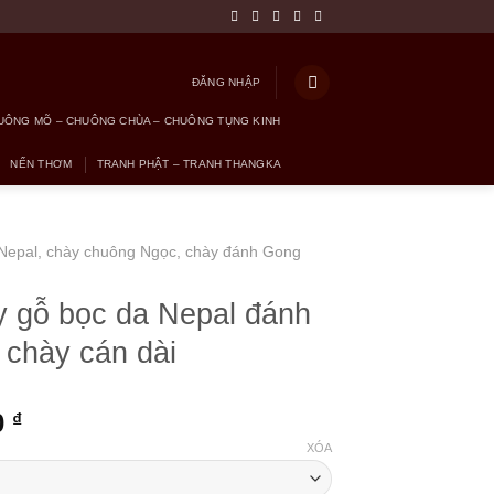
ĐĂNG NHẬP
UÔNG MÕ – CHUÔNG CHÙA – CHUÔNG TỤNG KINH
NẾN THƠM
TRANH PHẬT – TRANH THANGKA
Nepal, chày chuông Ngọc, chày đánh Gong
 gỗ bọc da Nepal đánh
 chày cán dài
0
₫
XÓA