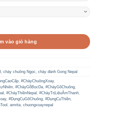
al đánh chuông đồng loại chày cán dài số lượng
m vào giỏ hàng
l, chày chuông Ngọc, chày đánh Gong Nepal
ôngCaoCấp
,
#ChàyChuôngXoay
,
ựNhiên
,
#ChàyGỗBọcDa
,
#ChàyGõChuông
,
al
,
#ChàyThiềnNepal
,
#ChàyTrịLiệuÂmThanh
,
oay
,
#DụngCụGõChuông
,
#DụngCụThiền
,
Tool
,
amrita
,
chuongxoaynepal