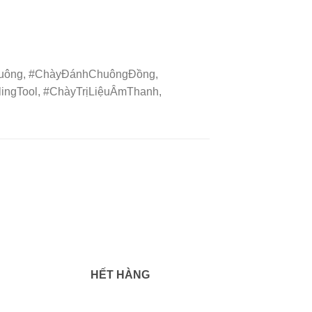
uông, #ChàyĐánhChuôngĐồng,
ngTool, #ChàyTrịLiệuÂmThanh,
HẾT HÀNG