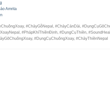
ng
áo Amrita
vn
yChuôngXoay, #ChàyGỗNepal, #ChàyCánDài, #DụngCụGõCh
oayNepal, #PhápKhíThiềnĐịnh, #DụngCụThiền, #SoundHeali
àyGõChuôngXoay, #DụngCụChuôngXoay, #ChàyThiềnNepal