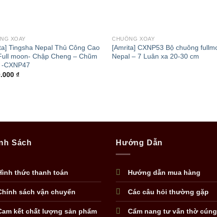
+
NG XOAY
CHUÔNG XOAY
ta] Tingsha Nepal Thủ Công Cao
[Amrita] CXNP53 Bộ chuông fullm
Full moon- Chập Cheng – Chũm
Nepal – 7 Luân xa 20-30 cm
 -CXNP47
0.000
₫
nh Sách
Hướng Dẫn
Hình thức thanh toán
Hướng dẫn mua hàng
Chính sách vận chuyển
Các câu hỏi thường gặp
Cam kết chất lượng sản phẩm
Cẩm nang tư vấn thờ cúng