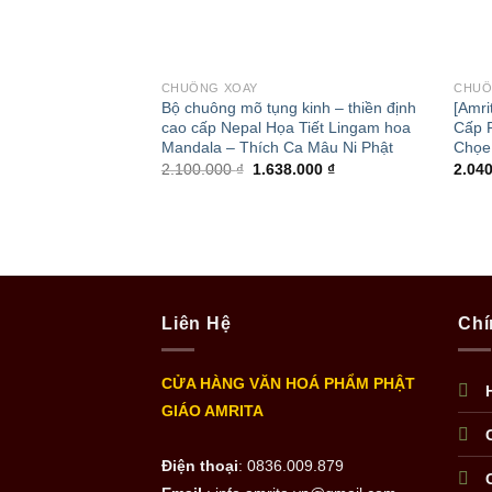
+
+
CHUÔNG XOAY
CHUÔ
Bộ chuông mõ tụng kinh – thiền định
[Amri
cao cấp Nepal Họa Tiết Lingam hoa
Cấp 
Mandala – Thích Ca Mâu Ni Phật
Chọe
2.100.000
₫
1.638.000
₫
2.04
Liên Hệ
Chí
CỬA HÀNG VĂN HOÁ PHẨM PHẬT
GIÁO AMRITA
Điện thoại
: 0836.009.879