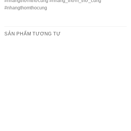
#nhangthơmthờcúng #nhang_thơm_thờ_cúng
#nhangthomthocung
SẢN PHẨM TƯƠNG TỰ