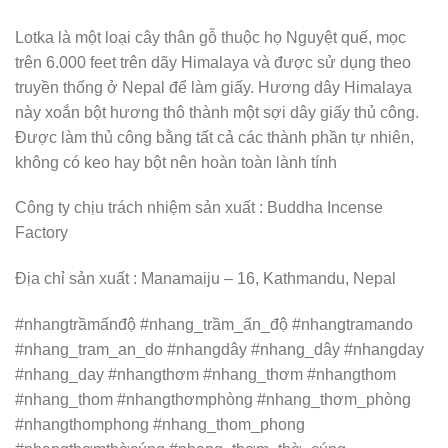
Lotka là một loại cây thân gỗ thuộc họ Nguyệt quế, mọc
trên 6.000 feet trên dãy Himalaya và được sử dụng theo
truyền thống ở Nepal để làm giấy. Hương dây Himalaya
này xoắn bột hương thô thành một sợi dây giấy thủ công.
Được làm thủ công bằng tất cả các thành phần tự nhiên,
không có keo hay bột nên hoàn toàn lành tính
Công ty chịu trách nhiệm sản xuất : Buddha Incense
Factory
Địa chỉ sản xuất : Manamaiju – 16, Kathmandu, Nepal
#nhangtrầmấnđộ #nhang_trầm_ấn_độ #nhangtramando
#nhang_tram_an_do #nhangdây #nhang_dây #nhangday
#nhang_day #nhangthơm #nhang_thơm #nhangthom
#nhang_thom #nhangthơmphòng #nhang_thơm_phòng
#nhangthomphong #nhang_thom_phong