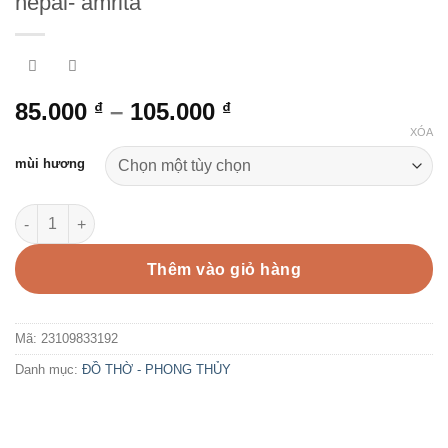
nepal- amrita
85.000
–
105.000
₫
₫
XÓA
mùi hương
Nhang hương dây giấy treo thủ công truyền thống Nepal chất l
Thêm vào giỏ hàng
Mã:
23109833192
Danh mục:
ĐỒ THỜ - PHONG THỦY