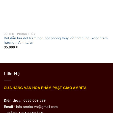
ĐỒ THỜ - PHONG THỦY
Bột dẫn lửa đốt trầm bột, bột phong thủy, đồ thờ cúng, xông trầm
hương – Amrita.vn
35.000
₫
Liên Hệ
CỬA HÀNG VĂN HOÁ PHẨM PHẬT GIÁO AMRITA
Điện thoại
: 0836.009.879
Email
: info.amrita.vn@gmail.com