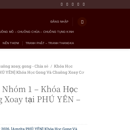
ĐĂNG NHẬP
UÔNG MÕ – CHUÔNG CHÙA – CHUÔNG TỤNG KINH
NẾN THƠM
TRANH PHẬT – TRANH THANGKA
huông xoay, gong - Chia sẻ
/
Khóa Học
PHÚ YÊN] Khóa Học Gong Và Chuông Xoay Cơ
 Nhóm 1 – Khóa Học
 Xoay tại PHÚ YÊN –
 2026
,
[Amrita PHÚ YÊN] Khóa Học Gong Và