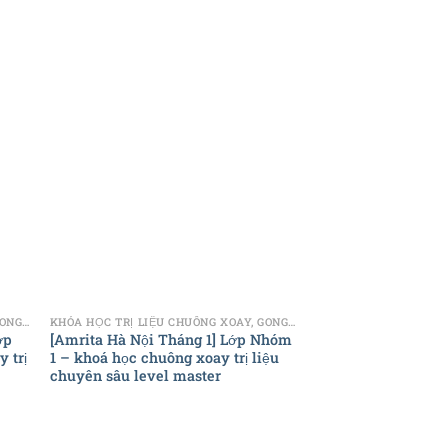
+
+
KHÓA HỌC TRỊ LIỆU CHUÔNG XOAY, GONG - CHIA SẺ
KHÓA HỌC TRỊ LIỆU CHUÔNG XOAY, GONG - CHIA SẺ
ớp
[Amrita Hà Nội Tháng 1] Lớp Nhóm
TP. Hồ Chí Minh –
 trị
1 – khoá học chuông xoay trị liệu
nhóm 2 – khoá học
chuyên sâu level master
liệu chuyên sâu le