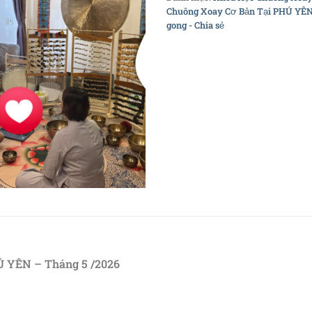
Chuông Xoay Cơ Bản Tại PHÚ YÊN
gong - Chia sẻ
Ú YÊN – Tháng 5 /2026