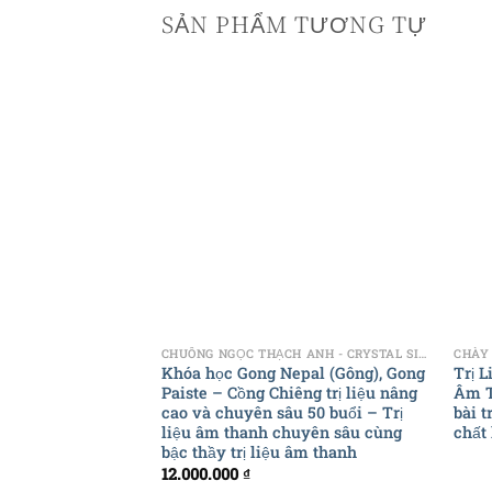
SẢN PHẨM TƯƠNG TỰ
+
+
CHUÔNG NGỌC THẠCH ANH - CRYSTAL SINGING BOWL
Khóa học Gong Nepal (Gông), Gong
Trị 
Paiste – Cồng Chiêng trị liệu nâng
Âm T
cao và chuyên sâu 50 buổi – Trị
bài t
liệu âm thanh chuyên sâu cùng
chất
bậc thầy trị liệu âm thanh
12.000.000
₫