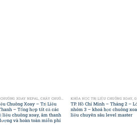
+
CHÀY CHUÔNG XOAY NEPAL, CHÀY CHUÔNG NGỌC, CHÀY ĐÁNH GONG NEPAL
Liệu Chuông Xoay – Trị Liệu
TP. Hồ Chí Minh – Tháng 2 – L
hanh – Tổng hợp tất cả các
nhóm 3 – khoá học chuông xoay
rị liệu chuông xoay, âm thanh
liệu chuyên sâu level master
 lượng và hoàn toàn miễn phí