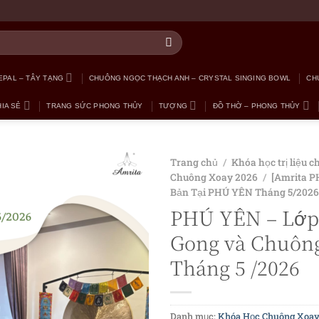
PAL – TÂY TẠNG
CHUÔNG NGỌC THẠCH ANH – CRYSTAL SINGING BOWL
CH
IA SẺ
TRANG SỨC PHONG THỦY
TƯỢNG
ĐỒ THỜ – PHONG THỦY
Trang chủ
/
Khóa học trị liệu c
Chuông Xoay 2026
/
[Amrita 
Bản Tại PHÚ YÊN Tháng 5/2026
PHÚ YÊN – Lớp
Gong và Chuông
Tháng 5 /2026
Danh mục:
Khóa Học Chuông Xoay