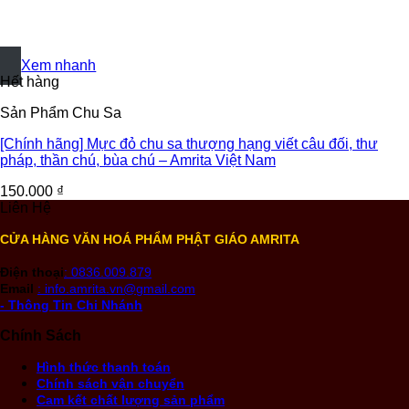
+
Xem nhanh
Hết hàng
Sản Phẩm Chu Sa
[Chính hãng] Mực đỏ chu sa thượng hạng viết câu đối, thư
pháp, thần chú, bùa chú – Amrita Việt Nam
150.000
₫
Liên Hệ
CỬA HÀNG VĂN HOÁ PHẨM PHẬT GIÁO AMRITA
Điện thoại
: 0836.009.879
Email
: info.amrita.vn@gmail.com
- Thông Tin Chi Nhánh
Chính Sách
Hình thức thanh toán
Chính sách vận chuyển
Cam kết chất lượng sản phẩm