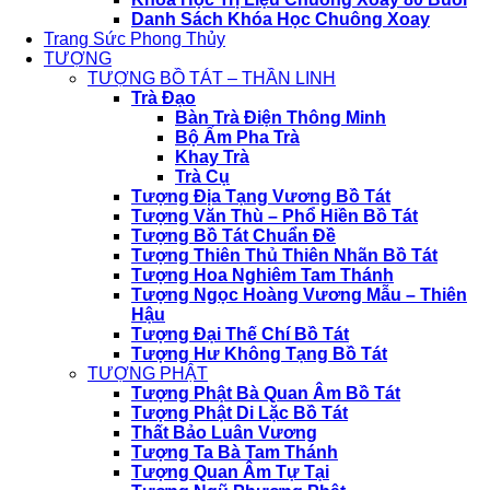
Danh Sách Khóa Học Chuông Xoay
Trang Sức Phong Thủy
TƯỢNG
TƯỢNG BỒ TÁT – THẦN LINH
Trà Đạo
Bàn Trà Điện Thông Minh
Bộ Ấm Pha Trà
Khay Trà
Trà Cụ
Tượng Địa Tạng Vương Bồ Tát
Tượng Văn Thù – Phổ Hiền Bồ Tát
Tượng Bồ Tát Chuẩn Đề
Tượng Thiên Thủ Thiên Nhãn Bồ Tát
Tượng Hoa Nghiêm Tam Thánh
Tượng Ngọc Hoàng Vương Mẫu – Thiên
Hậu
Tượng Đại Thế Chí Bồ Tát
Tượng Hư Không Tạng Bồ Tát
TƯỢNG PHẬT
Tượng Phật Bà Quan Âm Bồ Tát
Tượng Phật Di Lặc Bồ Tát
Thất Bảo Luân Vương
Tượng Ta Bà Tam Thánh
Tượng Quan Âm Tự Tại