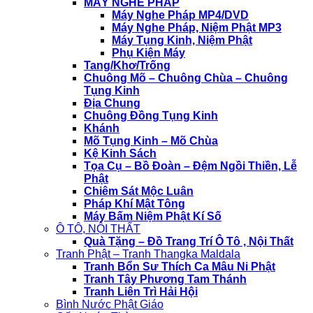
MÁY NGHE PHÁP
Máy Nghe Pháp MP4/DVD
Máy Nghe Pháp, Niệm Phật MP3
Máy Tụng Kinh, Niệm Phật
Phụ Kiện Máy
Tang/Khơ/Trống
Chuông Mõ – Chuông Chùa – Chuông
Tụng Kinh
Địa Chung
Chuông Đồng Tụng Kinh
Khánh
Mõ Tụng Kinh – Mõ Chùa
Kệ Kinh Sách
Tọa Cụ – Bồ Đoàn – Đệm Ngồi Thiền, Lễ
Phật
Chiêm Sát Mộc Luân
Pháp Khí Mật Tông
Máy Bấm Niệm Phật Kí Số
Ô TÔ, NỘI THẤT
Quà Tặng – Đồ Trang Trí Ô Tô , Nội Thất
Tranh Phật – Tranh Thangka Maldala
Tranh Bổn Sư Thích Ca Mâu Ni Phật
Tranh Tây Phương Tam Thánh
Tranh Liên Trì Hải Hội
Bình Nước Phật Giáo