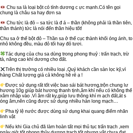
chu
Chu sa là loại bột có tính dương c ực mạnh.Có tên gọi
sa
chung là châu sa hay đơn sa
,thần
sa,
Chu tức là đỏ – sa tức là đ á – thần (không phải là thần tiên,
phong
thần thánh) tức là nói đến thần hiệu tốt!
thủy
-
Chu sa ở thể bột đỏ – Thần sa ở thể cục thành khối óng ánh, to
Amrita
nhỏ không đều, màu đỏ tối hay đỏ tươi.
số
lượng
Tác dụng của chu sa dùng trong phong thuỷ : trấn trạch, trừ
tà, nâng cao khí dương cho đất.
Trên thị trường có nhiều loại ,Quý khách cần sàn lọc kỹ,vì
hàng Chất lượng giá cả không hề rẻ ạ !
Được sử dụng rất tốt việc bao sái bát hương,trộn chung lư
hương 10g giúp bát hương thanh tịnh,âm khí nếu có không thể
xâm nhập vào .Vì âm rất kỵ,giúp lưu thông khí m ạch đất,át s
óng âm,nên cũng được sử dụng nhiều hàn long mạch…
Pha tỷ lệ nước được dùng sử dụng khai quang điểm nhãn
linh vật
Nếu khi Gia chủ đã làm hoàn tất mọi thủ tục trấn trạch ,xem
ngày giờ tốt,phong thủy dương trạch tốt nhưng vật chưa đạt