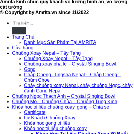
Amrita kính chúc quý khách vô lượng bình an, vô lượng
cát tường
© Copyright by Amrita.vn since 11/2022
Tìm
kiếm:
Trang Chủ
Danh Mục Sản Phẩm Tại AMRITA
Cửa hàng
Chuông Xoay Nepal – Tây Tạng
Chuông Xoay Nepal – Tây Tạng
Chuông xoay pha lê – Crystal Singing Bowl
Gong
Chập Cheng- Tingsha Nepal – Chập Cheng –
Chũm Chọe
Chày chuông xoay Nepal, chày chuông Ngọc, chày
đánh Gong Nepal
Chuông Ngọc Thạch Anh – Crystal Singing Bowl
Chuông Mõ – Chuông Chùa – Chuông Tụng Kinh
Khóa học trị liệu chuông xoay, gong – Chia sẻ
Certificate
Lữ Khách Chuông Xoay
Khóa học gong trị liệu
Khóa học trị liệu chuông xoay
Khóa Học Trị Liệu Chuông Xoay 80 Buổi