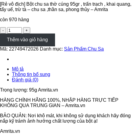
[Rẻ vô địch] Bột chu sa thờ cúng 95gr , trấn trạch , khai quang,
tẩy uế, trừ tà – chu sa ,thần sa, phong thủy – Amrita
còn 970 hàng
[Rẻ
vô
Thêm vào giỏ hàng
địch]
Bột
Mã:
22749472026
Danh mục:
Sản Phẩm Chu Sa
chu
sa
thờ
cúng
Mô tả
95gr
Thông tin bổ sung
,
Đánh giá (0)
trấn
trạch
Trọng lượng: 95g Amrita.vn
,
khai
HÀNG CHÍNH HÃNG 100%, NHẬP HÀNG TRỰC TIẾP
quang,
KHÔNG QUA TRUNG GIAN – Amrita.vn
tẩy
uế,
BẢO QUẢN: Nơi khô mát, khi không sử dụng khách hãy đóng
trừ
nắp kỹ tránh ảnh hưởng chất lượng của bột ạ!
tà
Amrita.vn
-