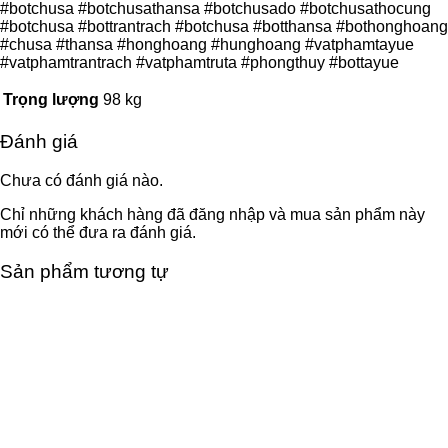
#botchusa #botchusathansa #botchusado #botchusathocung
#botchusa #bottrantrach #botchusa #botthansa #bothonghoang
#chusa #thansa #honghoang #hunghoang #vatphamtayue
#vatphamtrantrach #vatphamtruta #phongthuy #bottayue
Trọng lượng
98 kg
Đánh giá
Chưa có đánh giá nào.
Chỉ những khách hàng đã đăng nhập và mua sản phẩm này
mới có thể đưa ra đánh giá.
Sản phẩm tương tự