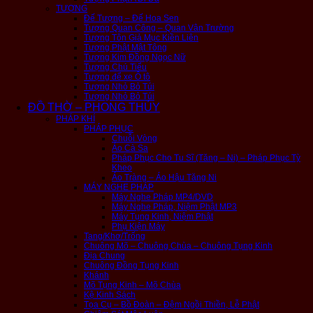
TƯỢNG
Đế Tượng – Đế Hoa Sen
Tượng Quan Công – Quan Vân Trường
Tượng Tôn Giả Mục Kiền Liên
Tượng Phật Mật Tông
Tượng Kim Đồng Ngọc Nữ
Tượng Chú Tiểu
Tượng để xe Ô tô
Tượng Nhỏ Bỏ Túi
Tượng Nhỏ Bỏ Túi
ĐỒ THỜ – PHONG THỦY
PHÁP KHÍ
PHÁP PHỤC
Chuỗi Vòng
Áo Cà Sa
Pháp Phục Cho Tu Sĩ (Tăng – Ni) – Pháp Phục Tỳ
Kheo
Áo Tràng – Áo Hậu Tăng Ni
MÁY NGHE PHÁP
Máy Nghe Pháp MP4/DVD
Máy Nghe Pháp, Niệm Phật MP3
Máy Tụng Kinh, Niệm Phật
Phụ Kiện Máy
Tang/Khơ/Trống
Chuông Mõ – Chuông Chùa – Chuông Tụng Kinh
Địa Chung
Chuông Đồng Tụng Kinh
Khánh
Mõ Tụng Kinh – Mõ Chùa
Kệ Kinh Sách
Tọa Cụ – Bồ Đoàn – Đệm Ngồi Thiền, Lễ Phật