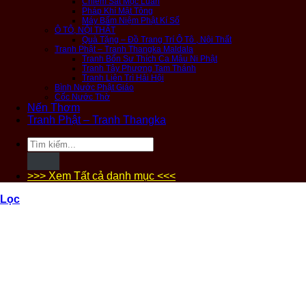
Chiêm Sát Mộc Luân
Pháp Khí Mật Tông
Máy Bấm Niệm Phật Kí Số
Ô TÔ, NỘI THẤT
Quà Tặng – Đồ Trang Trí Ô Tô , Nội Thất
Tranh Phật – Tranh Thangka Maldala
Tranh Bổn Sư Thích Ca Mâu Ni Phật
Tranh Tây Phương Tam Thánh
Tranh Liên Trì Hải Hội
Bình Nước Phật Giáo
Cốc Nước Thờ
Nến Thơm
Tranh Phật – Tranh Thangka
Tìm
kiếm:
>>> Xem Tất cả danh mục <<<
Lọc