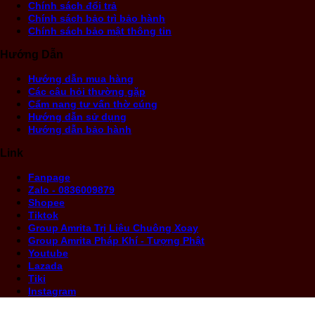
Chính sách đổi trả
Chính sách bảo trì bảo hành
Chính sách bảo mật thông tin
Hướng Dẫn
Hướng dẫn mua hàng
Các câu hỏi thường gặp
Cẩm nang tư vấn thờ cúng
Hướng dẫn sử dụng
Hướng dẫn bảo hành
Link
Fanpage
Zalo - 0836009879
Shopee
Tiktok
Group Amrita Trị Liệu Chuông Xoay
Group Amrita Pháp Khí - Tượng Phật
Youtube
Lazada
Tiki
Instagram