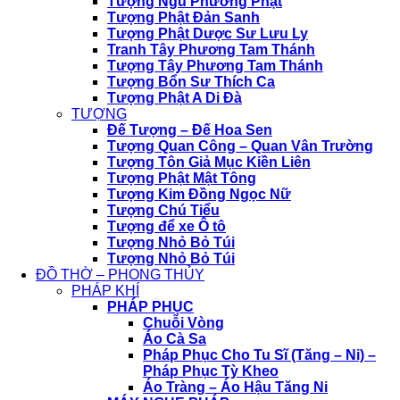
Tượng Ngũ Phương Phật
Tượng Phật Đản Sanh
Tượng Phật Dược Sư Lưu Ly
Tranh Tây Phương Tam Thánh
Tượng Tây Phương Tam Thánh
Tượng Bổn Sư Thích Ca
Tượng Phật A Di Đà
TƯỢNG
Đế Tượng – Đế Hoa Sen
Tượng Quan Công – Quan Vân Trường
Tượng Tôn Giả Mục Kiền Liên
Tượng Phật Mật Tông
Tượng Kim Đồng Ngọc Nữ
Tượng Chú Tiểu
Tượng để xe Ô tô
Tượng Nhỏ Bỏ Túi
Tượng Nhỏ Bỏ Túi
ĐỒ THỜ – PHONG THỦY
PHÁP KHÍ
PHÁP PHỤC
Chuỗi Vòng
Áo Cà Sa
Pháp Phục Cho Tu Sĩ (Tăng – Ni) –
Pháp Phục Tỳ Kheo
Áo Tràng – Áo Hậu Tăng Ni