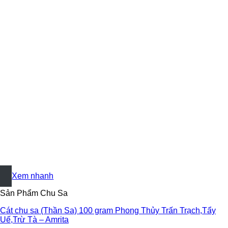
+
Xem nhanh
Sản Phẩm Chu Sa
Cát chu sa (Thần Sa) 100 gram Phong Thủy Trấn Trạch,Tẩy
Uế,Trừ Tà – Amrita