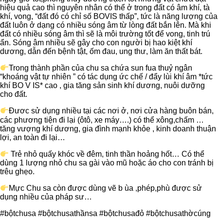
hiệu quả cao thì nguyên nhân có thể ở trong đất có âm khí, tà
khí, vong, “đất đó có chỉ số BOVIS thấp”, tức là năng lượng của
đất luôn ở dạng có nhiều sóng âm từ lòng đất bắn lên. Mà khi
đất có nhiều sóng âm thì sẽ là môi trường tốt để vong, tinh trú
ẩn. Sóng âm nhiều sẽ gây cho con người bị hao kiệt khí
dương, dẫn đến bệnh tật, ốm đau, ung thư, làm ăn thất bát.
Trong thành phần của chu sa chứa sun fua thuỷ ngân
“khoáng vật tự nhiên ” có tác dụng ức chế / đẩy lùi khí âm *tức
khí BO V IS* cao , gia tăng sản sinh khí dương, nuôi dưỡng
cho đất.
Đươc sử dụng nhiều tại các nơi ở, nơi cửa hàng buôn bán,
các phương tiện đi lại (ôtô, xe máy….) có thể xông,chấm …
tăng vượng khí dương, gia đình mạnh khỏe , kinh doanh thuận
lợi, an toàn đi lại…
Trẻ nhỏ quấy khóc về đêm, tinh thần hoảng hốt… Có thể
dùng 1 lượng nhỏ chu sa gài vào mũ hoặc áo cho con tránh bị
trêu ghẹo.
Mực Chu sa còn được dùng vẽ b ùa ,phép,phù được sử
dụng nhiều của pháp sư…
#bộtchusa #bộtchusathầnsa #bộtchusađỏ #bộtchusathờcúng