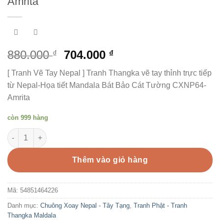
Amrita
880.000
704.000
₫
₫
[ Tranh Vẽ Tay Nepal ] Tranh Thangka vẽ tay thỉnh trực tiếp
từ Nepal-Họa tiết Mandala Bát Bảo Cát Tường CXNP64-
Amrita
còn 999 hàng
[ Tranh Vẽ Tay Nepal ] Tranh Thangka vẽ tay thỉnh trực tiếp t
Thêm vào giỏ hàng
Mã:
54851464226
Danh mục:
Chuông Xoay Nepal - Tây Tạng
,
Tranh Phật - Tranh
Thangka Maldala