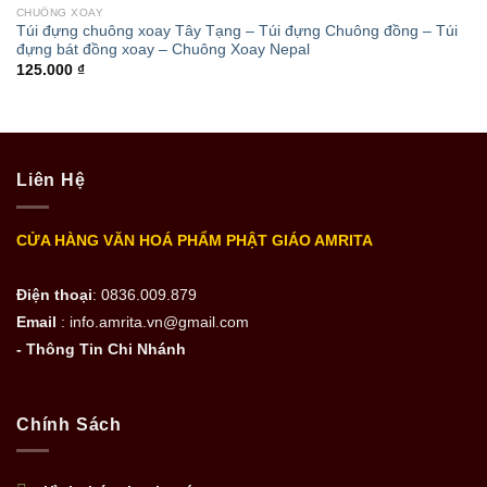
CHUÔNG XOAY
Túi đựng chuông xoay Tây Tạng – Túi đựng Chuông đồng – Túi
đựng bát đồng xoay – Chuông Xoay Nepal
125.000
₫
Liên Hệ
CỬA HÀNG VĂN HOÁ PHẨM PHẬT GIÁO AMRITA
Điện thoại
: 0836.009.879
Email
: info.amrita.vn@gmail.com
- Thông Tin Chi Nhánh
Chính Sách