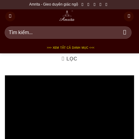
Bỏ
Amrita - Gieo duyên giác ngộ
qua
nội
dung
Tìm
kiếm:
>>> XEM TẤT CẢ DANH MỤC <<<
LỌC