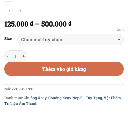
125.000
–
500.000
₫
₫
XÓA
Size
Túi đựng chuông bát xoay Tây Tạng - Túi đựng Chuông đồng -
Thêm vào giỏ hàng
Mã:
22105491780
Danh mục:
Chuông Xoay
,
Chuông Xoay Nepal - Tây Tạng
,
Vật Phẩm
Trị Liệu Âm Thanh