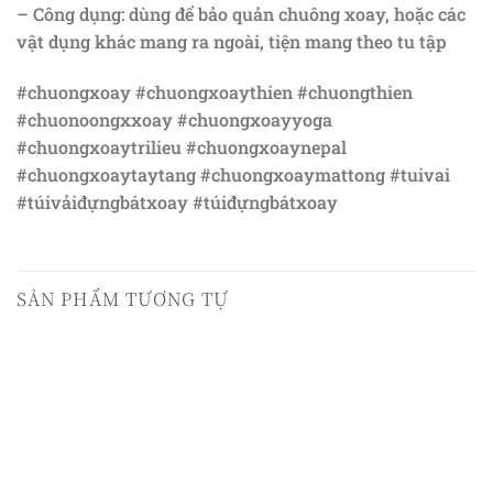
– Công dụng: dùng để bảo quản chuông xoay, hoặc các
vật dụng khác mang ra ngoài, tiện mang theo tu tập
#chuongxoay #chuongxoaythien #chuongthien
#chuonoongxxoay #chuongxoayyoga
#chuongxoaytrilieu #chuongxoaynepal
#chuongxoaytaytang #chuongxoaymattong #tuivai
#túivảiđựngbátxoay #túiđựngbátxoay
SẢN PHẨM TƯƠNG TỰ