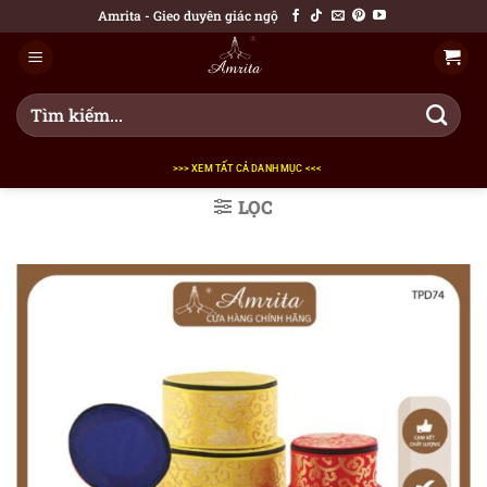
Bỏ
Amrita - Gieo duyên giác ngộ
qua
nội
dung
Tìm
kiếm:
>>> XEM TẤT CẢ DANH MỤC <<<
LỌC