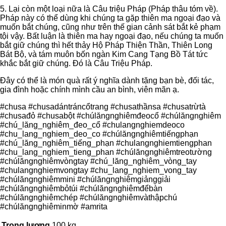
5. Lại còn một loại nữa là Câu triệu Pháp (Pháp thâu tóm về).
Pháp này có thể dùng khi chúng ta gặp thiên ma ngoại đạo và
muốn bắt chúng, cũng như trên thế gian cảnh sát bắt kẻ phạm
tội vậy. Bất luận là thiên ma hay ngoại đạo, nếu chúng ta muốn
bắt giữ chúng thì hết thảy Hộ Pháp Thiện Thần, Thiên Long
Bát Bộ, và tám muôn bốn ngàn Kim Cang Tạng Bồ Tát tức
khắc bắt giữ chúng. Ðó là Câu Triệu Pháp.
Đây có thể là món quà rất ý nghĩa dành tặng bạn bè, đối tác,
gia đình hoặc chính mình cầu an bình, viên mãn ạ.
#chusa #chusadántráncổtrang #chusathầnsa #chusatrừtà
#chusađỏ #chusabột #chúlăngnghiêmđeocổ #chúlăngnghiêm
#chú_lăng_nghiêm_đeo_cổ #chulangnghiemdeoco
#chu_lang_nghiem_deo_co #chúlăngnghiêmtiếngphạn
#chú_lăng_nghiêm_tiếng_phạn #chulangnghiemtiengphan
#chu_lang_nghiem_tieng_phan #chúlăngnghiêmtreotường
#chúlăngnghiêmvòngtay #chú_lăng_nghiêm_vòng_tay
#chulangnghiemvongtay #chu_lang_nghiem_vong_tay
#chúlăngnghiêmmini #chúlăngnghiêmgiảnggiải
#chúlăngnghiêmbỏtúi #chúlăngnghiêmđểbàn
#chúlăngnghiêmchép #chúlăngnghiêmvàthậpchú
#chúlăngnghiêminmờ #amrita
Trọng lượng
100 kg