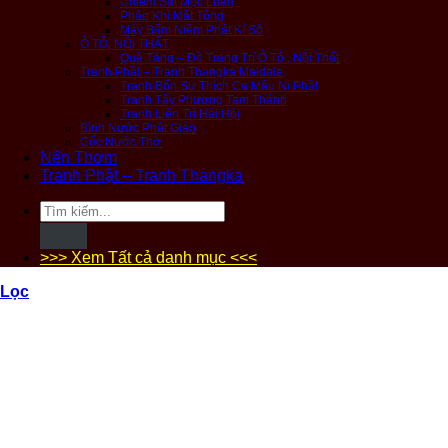
Chiêm Sát Mộc Luân
Pháp Khí Mật Tông
Máy Bấm Niệm Phật Kí Số
Ô TÔ, NỘI THẤT
Quà Tặng – Đồ Trang Trí Ô Tô , Nội Thất
Tranh Phật – Tranh Thangka Maldala
Tranh Bổn Sư Thích Ca Mâu Ni Phật
Tranh Tây Phương Tam Thánh
Tranh Liên Trì Hải Hội
Bình Nước Phật Giáo
Cốc Nước Thờ
Nến Thơm
Tranh Phật – Tranh Thangka
Tìm
kiếm:
>>> Xem Tất cả danh mục <<<
Lọc