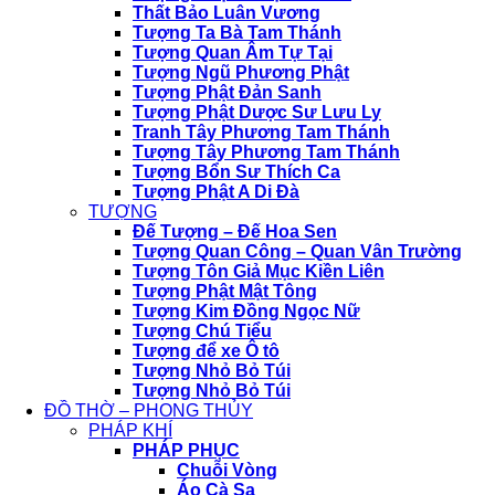
Thất Bảo Luân Vương
Tượng Ta Bà Tam Thánh
Tượng Quan Âm Tự Tại
Tượng Ngũ Phương Phật
Tượng Phật Đản Sanh
Tượng Phật Dược Sư Lưu Ly
Tranh Tây Phương Tam Thánh
Tượng Tây Phương Tam Thánh
Tượng Bổn Sư Thích Ca
Tượng Phật A Di Đà
TƯỢNG
Đế Tượng – Đế Hoa Sen
Tượng Quan Công – Quan Vân Trường
Tượng Tôn Giả Mục Kiền Liên
Tượng Phật Mật Tông
Tượng Kim Đồng Ngọc Nữ
Tượng Chú Tiểu
Tượng để xe Ô tô
Tượng Nhỏ Bỏ Túi
Tượng Nhỏ Bỏ Túi
ĐỒ THỜ – PHONG THỦY
PHÁP KHÍ
PHÁP PHỤC
Chuỗi Vòng
Áo Cà Sa