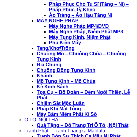
Pháp Phục Cho Tu Sĩ (Tăng – Ni) –
Pháp Phục Tỳ Kheo
Áo Tràng – Áo Hậu Tăng Ni
MÁY NGHE PHÁP
Máy Nghe Pháp MP4/DVD
Máy Nghe Pháp, Niệm Phật MP3
Máy Tụng Kinh, Niệm Phật
Phụ Kiện Máy
Tang/Khơ/Trống
Chuông Mõ – Chuông Chùa – Chuông
Tụng Kinh
Địa Chung
Chuông Đồng Tụng Kinh
Khánh
Mõ Tụng Kinh – Mõ Chùa
Kệ Kinh Sách
Tọa Cụ – Bồ Đoàn – Đệm Ngồi Thiền, Lễ
Phật
Chiêm Sát Mộc Luân
Pháp Khí Mật Tông
Máy Bấm Niệm Phật Kí Số
Ô TÔ, NỘI THẤT
Quà Tặng – Đồ Trang Trí Ô Tô , Nội Thất
Tranh Phật – Tranh Thangka Maldala
Tranh Bổn Sư Thích Ca Mâu Ni Phật