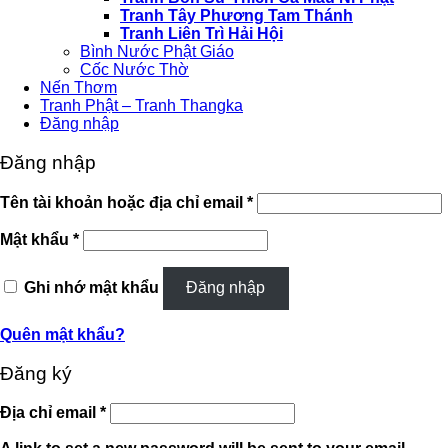
Tranh Tây Phương Tam Thánh
Tranh Liên Trì Hải Hội
Bình Nước Phật Giáo
Cốc Nước Thờ
Nến Thơm
Tranh Phật – Tranh Thangka
Đăng nhập
Đăng nhập
Bắt
Tên tài khoản hoặc địa chỉ email
*
buộc
Bắt
Mật khẩu
*
buộc
Ghi nhớ mật khẩu
Đăng nhập
Quên mật khẩu?
Đăng ký
Bắt
Địa chỉ email
*
buộc