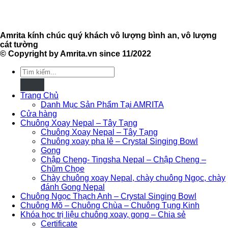
Amrita kính chúc quý khách vô lượng bình an, vô lượng
cát tường
© Copyright by Amrita.vn since 11/2022
Tìm
kiếm:
Trang Chủ
Danh Mục Sản Phẩm Tại AMRITA
Cửa hàng
Chuông Xoay Nepal – Tây Tạng
Chuông Xoay Nepal – Tây Tạng
Chuông xoay pha lê – Crystal Singing Bowl
Gong
Chập Cheng- Tingsha Nepal – Chập Cheng –
Chũm Chọe
Chày chuông xoay Nepal, chày chuông Ngọc, chày
đánh Gong Nepal
Chuông Ngọc Thạch Anh – Crystal Singing Bowl
Chuông Mõ – Chuông Chùa – Chuông Tụng Kinh
Khóa học trị liệu chuông xoay, gong – Chia sẻ
Certificate