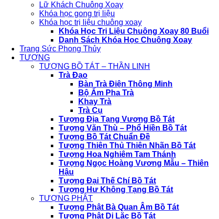
Lữ Khách Chuông Xoay
Khóa học gong trị liệu
Khóa học trị liệu chuông xoay
Khóa Học Trị Liệu Chuông Xoay 80 Buổi
Danh Sách Khóa Học Chuông Xoay
Trang Sức Phong Thủy
TƯỢNG
TƯỢNG BỒ TÁT – THẦN LINH
Trà Đạo
Bàn Trà Điện Thông Minh
Bộ Ấm Pha Trà
Khay Trà
Trà Cụ
Tượng Địa Tạng Vương Bồ Tát
Tượng Văn Thù – Phổ Hiền Bồ Tát
Tượng Bồ Tát Chuẩn Đề
Tượng Thiên Thủ Thiên Nhãn Bồ Tát
Tượng Hoa Nghiêm Tam Thánh
Tượng Ngọc Hoàng Vương Mẫu – Thiên
Hậu
Tượng Đại Thế Chí Bồ Tát
Tượng Hư Không Tạng Bồ Tát
TƯỢNG PHẬT
Tượng Phật Bà Quan Âm Bồ Tát
Tượng Phật Di Lặc Bồ Tát