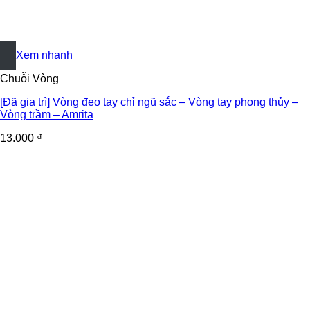
+
Xem nhanh
Chuỗi Vòng
[Đã gia trì] Vòng đeo tay chỉ ngũ sắc – Vòng tay phong thủy –
Vòng trầm – Amrita
13.000
₫