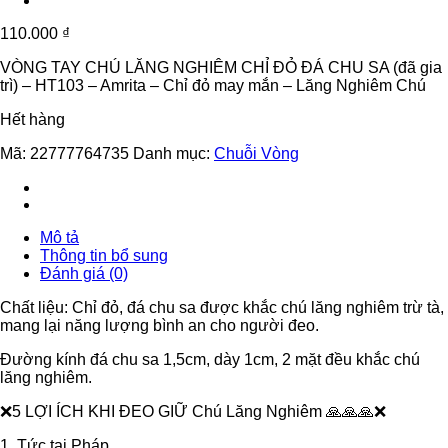
110.000
₫
VÒNG TAY CHÚ LĂNG NGHIÊM CHỈ ĐỎ ĐÁ CHU SA (đã gia
trì) – HT103 – Amrita – Chỉ đỏ may mắn – Lăng Nghiêm Chú
Hết hàng
Mã:
22777764735
Danh mục:
Chuỗi Vòng
Mô tả
Thông tin bổ sung
Đánh giá (0)
Chất liệu: Chỉ đỏ, đá chu sa được khắc chú lăng nghiêm trừ tà,
mang lại năng lượng bình an cho người đeo.
Đường kính đá chu sa 1,5cm, dày 1cm, 2 mặt đều khắc chú
lăng nghiêm.
❌5 LỢI ÍCH KHI ĐEO GIỮ Chú Lăng Nghiêm 🙏🙏🙏❌
1. Tức tai Pháp