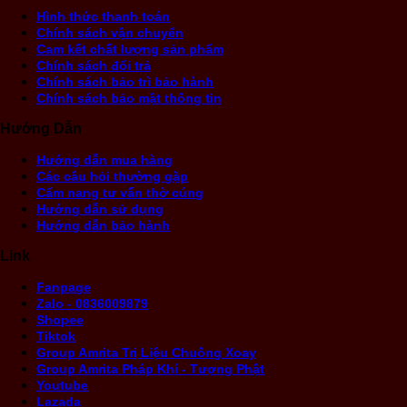
Hình thức thanh toán
Chính sách vận chuyển
Cam kết chất lượng sản phẩm
Chính sách đổi trả
Chính sách bảo trì bảo hành
Chính sách bảo mật thông tin
Hướng Dẫn
Hướng dẫn mua hàng
Các câu hỏi thường gặp
Cẩm nang tư vấn thờ cúng
Hướng dẫn sử dụng
Hướng dẫn bảo hành
Link
Fanpage
Zalo - 0836009879
Shopee
Tiktok
Group Amrita Trị Liệu Chuông Xoay
Group Amrita Pháp Khí - Tượng Phật
Youtube
Lazada