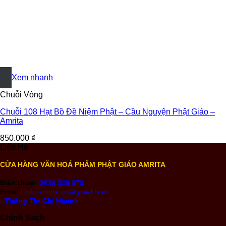
+
Xem nhanh
Chuỗi Vòng
Chuỗi 108 Hạt Bồ Đề Niệm Phật – Cầu Nguyện Phật Giáo –
Amrita
850.000
₫
Liên Hệ
CỬA HÀNG VĂN HOÁ PHẨM PHẬT GIÁO AMRITA
Điện thoại
: 0836.009.879
Email
: info.amrita.vn@gmail.com
- Thông Tin Chi Nhánh
Chính Sách