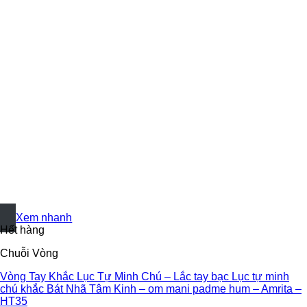
+
Xem nhanh
Hết hàng
Chuỗi Vòng
Vòng Tay Khắc Lục Tự Minh Chú – Lắc tay bạc Lục tự minh
chú khắc Bát Nhã Tâm Kinh – om mani padme hum – Amrita –
HT35