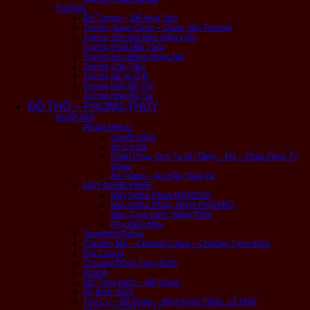
TƯỢNG
Đế Tượng – Đế Hoa Sen
Tượng Quan Công – Quan Vân Trường
Tượng Tôn Giả Mục Kiền Liên
Tượng Phật Mật Tông
Tượng Kim Đồng Ngọc Nữ
Tượng Chú Tiểu
Tượng để xe Ô tô
Tượng Nhỏ Bỏ Túi
Tượng Nhỏ Bỏ Túi
ĐỒ THỜ – PHONG THỦY
PHÁP KHÍ
PHÁP PHỤC
Chuỗi Vòng
Áo Cà Sa
Pháp Phục Cho Tu Sĩ (Tăng – Ni) – Pháp Phục Tỳ
Kheo
Áo Tràng – Áo Hậu Tăng Ni
MÁY NGHE PHÁP
Máy Nghe Pháp MP4/DVD
Máy Nghe Pháp, Niệm Phật MP3
Máy Tụng Kinh, Niệm Phật
Phụ Kiện Máy
Tang/Khơ/Trống
Chuông Mõ – Chuông Chùa – Chuông Tụng Kinh
Địa Chung
Chuông Đồng Tụng Kinh
Khánh
Mõ Tụng Kinh – Mõ Chùa
Kệ Kinh Sách
Tọa Cụ – Bồ Đoàn – Đệm Ngồi Thiền, Lễ Phật