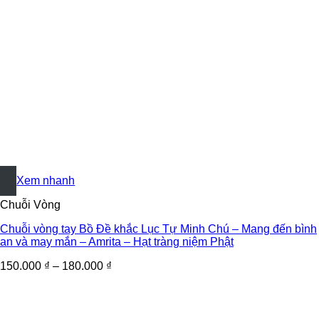
+
Xem nhanh
Chuỗi Vòng
Chuỗi vòng tay Bồ Đề khắc Lục Tự Minh Chú – Mang đến bình
an và may mắn – Amrita – Hạt tràng niệm Phật
150.000
₫
–
180.000
₫