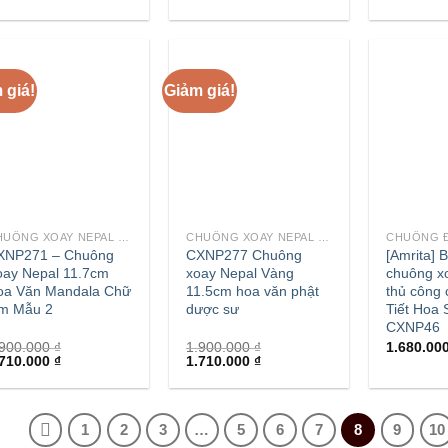
 giá!
Giảm giá!
+
+
CHUÔNG XOAY NEPAL - TÂY TẠNG
CHUÔNG XOAY NEPAL - TÂY TẠNG
XNP271 – Chuông
CXNP277 Chuông
[Amrita] 
oay Nepal 11.7cm
xoay Nepal Vàng
chuông x
oa Văn Mandala Chữ
11.5cm hoa văn phật
thủ công
m Mẫu 2
dược sư
Tiết Hoa 
CXNP46
.900.000
₫
1.900.000
₫
1.680.00
.710.000
₫
1.710.000
₫
1
2
3
…
5
6
7
8
9
10