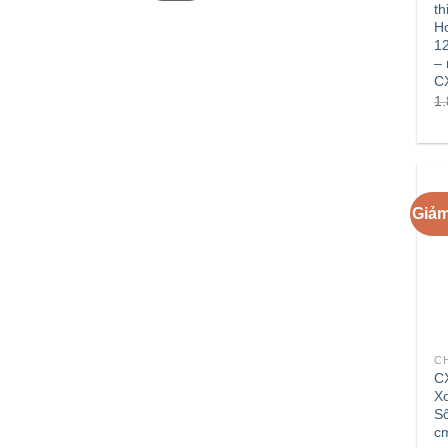
th
Ho
1
– 
C
1
Giảm
+
C
X
S
c