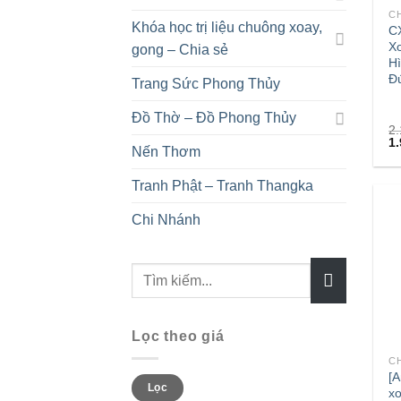
Khóa học trị liệu chuông xoay,
C
X
gong – Chia sẻ
Hì
Đ
Trang Sức Phong Thủy
Đồ Thờ – Đồ Phong Thủy
2
1
Nến Thơm
Tranh Phật – Tranh Thangka
Chi Nhánh
Tìm
kiếm:
+
Lọc theo giá
C
[A
Giá
Giá
Lọc
thấp
cao
xo
nhất
nhất