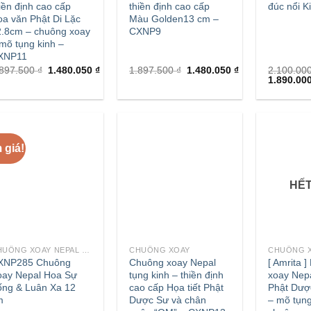
iền định cao cấp
thiền định cao cấp
đúc nổi K
a văn Phật Di Lặc
Màu Golden13 cm –
2.8cm – chuông xoay
CXNP9
mõ tụng kinh –
XNP11
.897.500
₫
1.480.050
₫
1.897.500
₫
1.480.050
₫
2.100.00
1.890.00
 giá!
HẾ
+
+
CHUÔNG XOAY NEPAL - TÂY TẠNG
CHUÔNG XOAY
CHUÔNG 
XNP285 Chuông
Chuông xoay Nepal
[ Amrita 
oay Nepal Hoa Sự
tụng kinh – thiền định
xoay Nep
ống & Luân Xa 12
cao cấp Họa tiết Phật
Phật Dượ
m
Dược Sư và chân
– mõ tụng