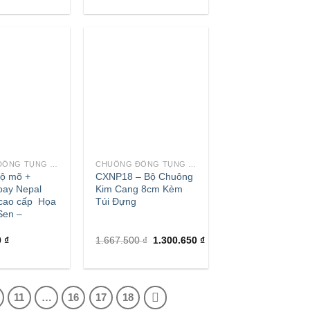
+
CHUÔNG ĐỒNG TỤNG KINH
CHUÔNG ĐỒNG TỤNG KINH
Bộ mõ +
CXNP18 – Bộ Chuông
oay Nepal
Kim Cang 8cm Kèm
 cao cấp Họa
Túi Đựng
Sen –
0
₫
1.667.500
₫
1.300.650
₫
11
…
16
17
18