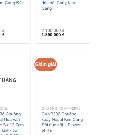
im Cang Đổi
đúc nổi Chùy Kim
Cang
0
₫
2.100.000
₫
0
₫
1.890.000
₫
Giảm giá!
T HÀNG
+
XOAY
CHUÔNG XOAY NEPAL - TÂY TẠNG
] Bộ Chuông
CXNP292 Chuông
al Hoa văn
xoay Nepal Kim Cang
c Sư 12.7cm
Đôi đúc nổi – Flower
 kinh- bộ
of life