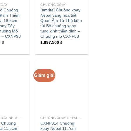
XOAY
CHUÔNG XOAY
 Bộ Chuông
[Amrita] Chuông xoay
Kinh Thiền
Nepal vàng họa tiết
al 16.5cm –
Quan Âm Tứ Thủ kèm
oay Tây
túi-Bộ chuông xoay
huông Mõ
tụng kinh thiền định –
o – CXNP98
Chuông mõ CXNP58
0
₫
1.897.500
₫
Giảm giá!
+
CHUÔNG XOAY NEPAL - TÂY TẠNG
CHUÔNG XOAY NEPAL - TÂY TẠNG
 Chuông
CXNP314 Chuông
al 11.5cm
xoay Nepal 11.7cm