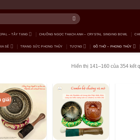
PAL – TÂY TẠNG
CHUÔNG NGỌC THẠCH ANH – CRYSTAL SINGING BOWL
CH
IA SẺ
TRANG SỨC PHONG THỦY
TƯỢNG
ĐỒ THỜ – PHONG THỦY
Hiển thị 141–160 của 354 kết 
 giá!
+
+