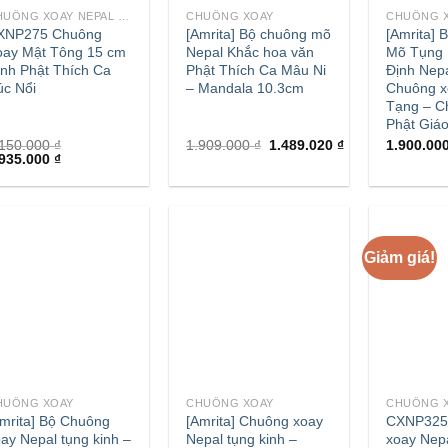
CHUÔNG XOAY NEPAL - TÂY TẠNG
CHUÔNG XOAY
CHUÔNG 
XNP275 Chuông
[Amrita] Bộ chuông mõ
[Amrita]
oay Mật Tông 15 cm
Nepal Khắc hoa văn
Mõ Tụng 
nh Phật Thích Ca
Phật Thích Ca Mâu Ni
Định Nep
úc Nổi
– Mandala 10.3cm
Chuông x
Tạng – C
Phật Giá
.150.000
₫
1.909.000
₫
1.489.020
₫
1.900.00
.935.000
₫
Giảm giá!
+
+
HUÔNG XOAY
CHUÔNG XOAY
mrita] Bộ Chuông
[Amrita] Chuông xoay
CXNP325
ay Nepal tụng kinh –
Nepal tụng kinh –
xoay Nep