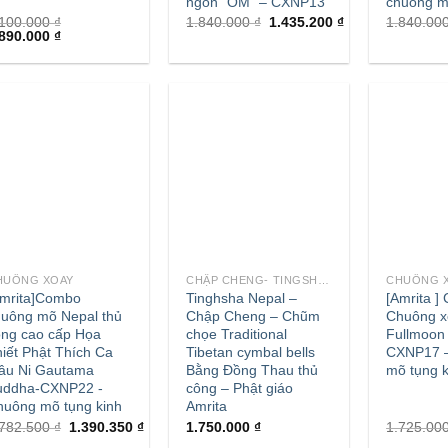
ngôn “OM” – CXNP13
chuông 
.100.000
₫
1.840.000
₫
1.435.200
₫
1.840.00
.890.000
₫
+
+
HUÔNG XOAY
CHẬP CHENG- TINGSHA NEPAL - CHẬP CHENG - CHŨM CHỌE
CHUÔNG 
Amrita]Combo
Tinghsha Nepal –
[Amrita 
huông mõ Nepal thủ
Chập Cheng – Chũm
Chuông x
ông cao cấp Họa
chọe Traditional
Fullmoon
iết Phật Thích Ca
Tibetan cymbal bells
CXNP17 –
âu Ni Gautama
Bằng Đồng Thau thủ
mõ tụng k
uddha-CXNP22 -
công – Phật giáo
huông mõ tụng kinh
Amrita
.782.500
₫
1.390.350
₫
1.750.000
₫
1.725.00