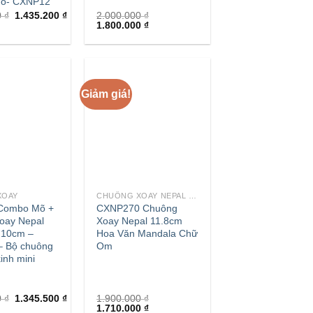
mõ- CXNP12
0
₫
1.435.200
₫
2.000.000
₫
1.800.000
₫
Giảm giá!
+
XOAY
CHUÔNG XOAY NEPAL - TÂY TẠNG
] Combo Mõ +
CXNP270 Chuông
oay Nepal
Xoay Nepal 11.8cm
 10cm –
Hoa Văn Mandala Chữ
 Bộ chuông
Om
inh mini
0
₫
1.345.500
₫
1.900.000
₫
1.710.000
₫