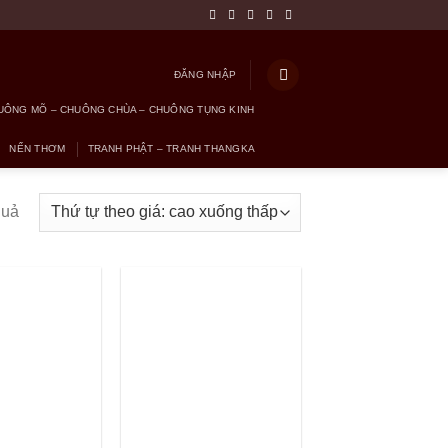
ĐĂNG NHẬP
UÔNG MÕ – CHUÔNG CHÙA – CHUÔNG TỤNG KINH
NẾN THƠM
TRANH PHẬT – TRANH THANGKA
quả
+