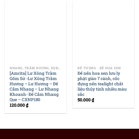
NHANG, TRẦM HƯƠNG, DỤNG CỤ ĐỐT TRẦM
ĐẾ TƯỢNG - ĐẾ HOA SEN
[Amrita] Lư Xông Trầm
Đế nến hoa sen lưu ly
Gốm Sứ -Lư Xông Trầm
phật giáo 7 cánh, cốc
Hương – Lư Hương – Đế
đựng nến tealight chất
Cắm Nhang – Lư Nhang
liệu thủy tinh nhiều màu
Khoanh- Đế Cắm Nhang
sắc
Que – CXNP180
50.000
₫
120.000
₫