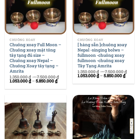
CHUÔNG XOAY
CHUÔNG XOAY
Chuông xoay Full Moon –
[ hàng sẵn ]chuông xoay
Chuông xoay mật tông
Nepal -singing bolws –
tây tạng đủ size –
fullmoon -chuông xoay
Chuông xoay Nepal –
fullmoon -chuông xoay
Chuông Xoay tây tạng –
Tây Tạng Amrita
Amrita
1.350.000
₫
–
7.500.000
₫
1.053.000
₫
–
5.850.000
₫
1.350.000
₫
–
7.500.000
₫
1.053.000
₫
–
5.850.000
₫