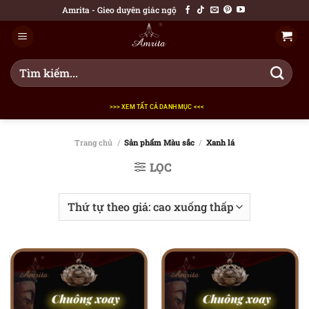
Bỏ
Amrita - Gieo duyên giác ngộ
qua
nội
dung
Tìm
kiếm:
>>> XEM TẤT CẢ DANH MỤC <<<
Trang chủ
/
Sản phẩm Màu sắc
/
Xanh lá
LỌC