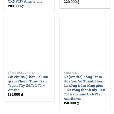
CXNP217 Amrita.vm
220.000
₫
280.000
₫
SẢN PHẨM CHU SA
NHANG NỤ
Cát chu sa (Thần Sa) 100
Lư [Amrita] Xông Trầm
gram Phong Thủy Trấn
Hoa Sen Sứ Thanh Hoa –
Trạch,Tẩy Uế,Trừ Tà –
Lư xông trầm bằng gốm
Amrita
– Lư xông thanh tẩy – Lư
đốt trầm mini CXNP190
195.000
₫
Amrita.vm
150.000
₫