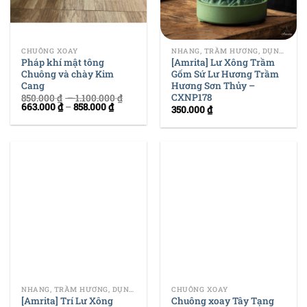
CHUÔNG XOAY
NHANG, TRẦM HƯƠNG, DỤNG CỤ ĐỐT TRẦM
Pháp khí mật tông
[Amrita] Lư Xông Trầm
Chuông và chày Kim
Gốm Sứ Lư Hương Trầm
Cang
Hương Sơn Thủy –
CXNP178
850.000
₫
–
1.100.000
₫
663.000
₫
–
858.000
₫
350.000
₫
NHANG, TRẦM HƯƠNG, DỤNG CỤ ĐỐT TRẦM
CHUÔNG XOAY
[Amrita] Trí Lư Xông
Chuông xoay Tây Tạng