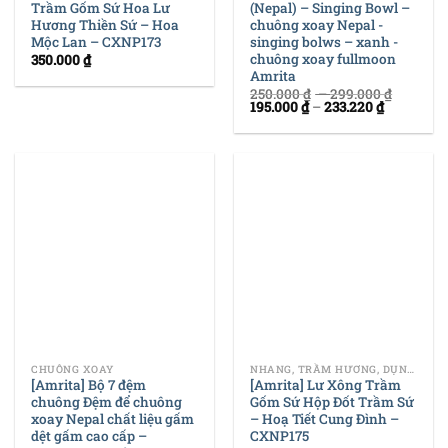
Trầm Gốm Sứ Hoa Lư
(Nepal) – Singing Bowl –
Hương Thiền Sứ – Hoa
chuông xoay Nepal -
Mộc Lan – CXNP173
singing bolws – xanh -
chuông xoay fullmoon
350.000
₫
Amrita
250.000
₫
–
299.000
₫
195.000
₫
–
233.220
₫
CHUÔNG XOAY
NHANG, TRẦM HƯƠNG, DỤNG CỤ ĐỐT TRẦM
[Amrita] Bộ 7 đệm
[Amrita] Lư Xông Trầm
chuông Đệm để chuông
Gốm Sứ Hộp Đốt Trầm Sứ
xoay Nepal chất liệu gấm
– Hoạ Tiết Cung Đình –
dệt gấm cao cấp –
CXNP175