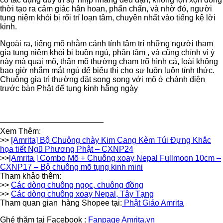
thời tạo ra cảm giác hân hoan, phấn chấn, và nhờ đó, người
tụng niệm khỏi bị rối trí loạn tâm, chuyên nhất vào tiếng kệ lời
kinh.
Ngoài ra, tiếng mõ nhằm cảnh tỉnh tâm trí những người tham
gia tụng niệm khỏi bị buồn ngủ, phân tâm , và cũng chính vì ý
này mà quai mõ, thân mõ thường chạm trổ hình cá, loài không
bao giờ nhắm mắt ngủ để biểu thị cho sự luôn luôn tỉnh thức.
Chuông gia trì thường đặt song song với mõ ở chánh điện
trước bàn Phật để tụng kinh hằng ngày
—————————————
Xem Thêm:
>>
[Amrita] Bộ Chuông chày Kim Cang Kèm Túi Đựng Khắc
họa tiết Ngũ Phương Phật – CXNP24
>>
[Amrita ] Combo Mõ + Chuông xoay Nepal Fullmoon 10cm –
CXNP17 – Bộ chuông mõ tụng kinh mini
Tham khảo thêm:
>>
Các dòng chuông ngọc, chuông đồng
>>
Các dòng chuông xoay Nepal, Tây Tạng
Tham quan gian hàng Shopee tại:
Phật Giáo Amrita
Ghé thăm tại Facebook :
Fanpage Amrita.vn