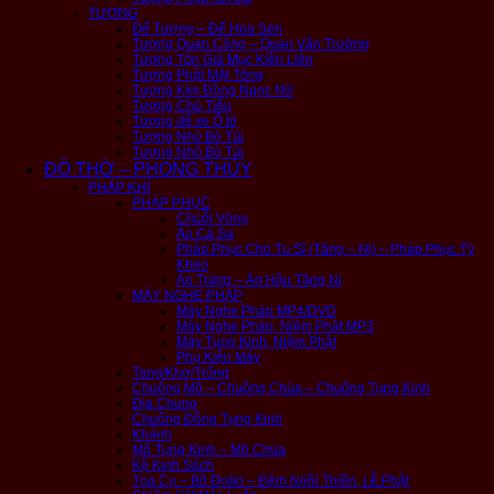
TƯỢNG
Đế Tượng – Đế Hoa Sen
Tượng Quan Công – Quan Vân Trường
Tượng Tôn Giả Mục Kiền Liên
Tượng Phật Mật Tông
Tượng Kim Đồng Ngọc Nữ
Tượng Chú Tiểu
Tượng để xe Ô tô
Tượng Nhỏ Bỏ Túi
Tượng Nhỏ Bỏ Túi
ĐỒ THỜ – PHONG THỦY
PHÁP KHÍ
PHÁP PHỤC
Chuỗi Vòng
Áo Cà Sa
Pháp Phục Cho Tu Sĩ (Tăng – Ni) – Pháp Phục Tỳ
Kheo
Áo Tràng – Áo Hậu Tăng Ni
MÁY NGHE PHÁP
Máy Nghe Pháp MP4/DVD
Máy Nghe Pháp, Niệm Phật MP3
Máy Tụng Kinh, Niệm Phật
Phụ Kiện Máy
Tang/Khơ/Trống
Chuông Mõ – Chuông Chùa – Chuông Tụng Kinh
Địa Chung
Chuông Đồng Tụng Kinh
Khánh
Mõ Tụng Kinh – Mõ Chùa
Kệ Kinh Sách
Tọa Cụ – Bồ Đoàn – Đệm Ngồi Thiền, Lễ Phật