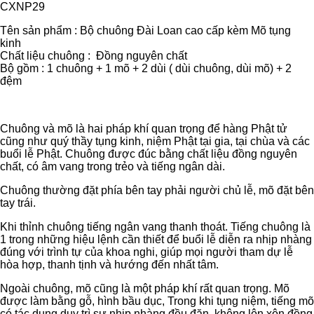
lượng
CXNP29
Tên sản phẩm : Bộ chuông Đài Loan cao cấp kèm Mõ tụng
kinh
Chất liệu chuông : Đồng nguyên chất
Bộ gồm : 1 chuông + 1 mõ + 2 dùi ( dùi chuông, dùi mõ) + 2
đệm
Chuông và mõ là hai pháp khí quan trọng để hàng Phật tử
cũng như quý thầy tụng kinh, niệm Phật tại gia, tại chùa và các
buổi lễ Phật. Chuông được đúc bằng chất liệu đồng nguyên
chất, có âm vang trong trẻo và tiếng ngân dài.
Chuông thường đặt phía bên tay phải người chủ lễ, mõ đặt bên
tay trái.
Khi thỉnh chuông tiếng ngân vang thanh thoát. Tiếng chuông là
1 trong những hiệu lệnh cần thiết để buổi lễ diễn ra nhịp nhàng
đúng với trình tự của khoa nghi, giúp mọi người tham dự lễ
hòa hợp, thanh tịnh và hướng đến nhất tâm.
Ngoài chuông, mõ cũng là một pháp khí rất quan trọng. Mõ
được làm bằng gỗ, hình bầu dục, Trong khi tụng niệm, tiếng mõ
có tác dụng duy trì sự nhịp nhàng đều đặn, không lộn xộn đồng