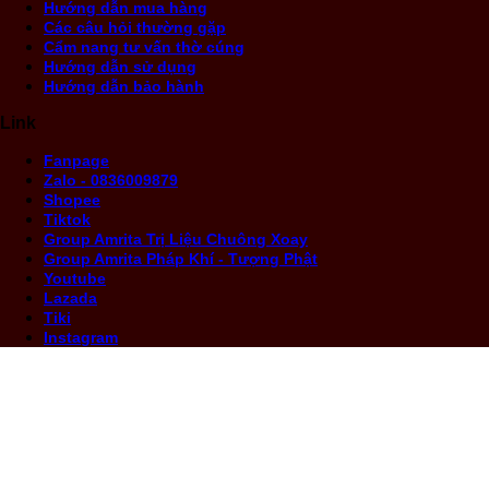
Hướng dẫn mua hàng
Các câu hỏi thường gặp
Cẩm nang tư vấn thờ cúng
Hướng dẫn sử dụng
Hướng dẫn bảo hành
Link
Fanpage
Zalo - 0836009879
Shopee
Tiktok
Group Amrita Trị Liệu Chuông Xoay
Group Amrita Pháp Khí - Tượng Phật
Youtube
Lazada
Tiki
Instagram