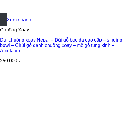
+
Xem nhanh
Chuông Xoay
Dùi chuông xoay Nepal – Dùi gỗ bọc da cao cấp – singing
bowl – Chùi gỗ đánh chuông xoay – mõ gỗ tụng kinh –
Amrita.vn
250.000
₫