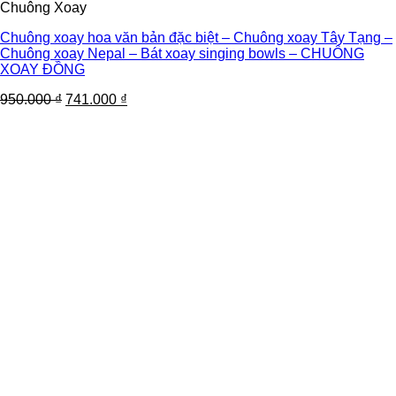
Chuông Xoay
Chuông xoay hoa văn bản đặc biệt – Chuông xoay Tây Tạng –
Chuông xoay Nepal – Bát xoay singing bowls – CHUÔNG
XOAY ĐỒNG
950.000
₫
741.000
₫