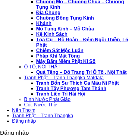
Chuông Mõ – Chuông Chùa – Chuông
Tụng Kinh
Địa Chung
Chuông Đồng Tụng Kinh
Khánh
Mõ Tụng Kinh – Mõ Chùa
Kệ Kinh Sách
Tọa Cụ – Bồ Đoàn – Đệm Ngồi Thiền, Lễ
Phật
Chiêm Sát Mộc Luân
Pháp Khí Mật Tông
Máy Bấm Niệm Phật Kí Số
Ô TÔ, NỘI THẤT
Quà Tặng – Đồ Trang Trí Ô Tô , Nội Thất
Tranh Phật – Tranh Thangka Maldala
Tranh Bổn Sư Thích Ca Mâu Ni Phật
Tranh Tây Phương Tam Thánh
Tranh Liên Trì Hải Hội
Bình Nước Phật Giáo
Cốc Nước Thờ
Nến Thơm
Tranh Phật – Tranh Thangka
Đăng nhập
Đăng nhập