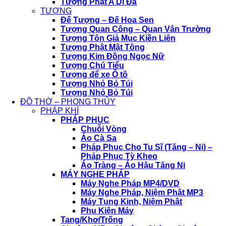
Tượng Phật A Di Đà
TƯỢNG
Đế Tượng – Đế Hoa Sen
Tượng Quan Công – Quan Vân Trường
Tượng Tôn Giả Mục Kiền Liên
Tượng Phật Mật Tông
Tượng Kim Đồng Ngọc Nữ
Tượng Chú Tiểu
Tượng để xe Ô tô
Tượng Nhỏ Bỏ Túi
Tượng Nhỏ Bỏ Túi
ĐỒ THỜ – PHONG THỦY
PHÁP KHÍ
PHÁP PHỤC
Chuỗi Vòng
Áo Cà Sa
Pháp Phục Cho Tu Sĩ (Tăng – Ni) –
Pháp Phục Tỳ Kheo
Áo Tràng – Áo Hậu Tăng Ni
MÁY NGHE PHÁP
Máy Nghe Pháp MP4/DVD
Máy Nghe Pháp, Niệm Phật MP3
Máy Tụng Kinh, Niệm Phật
Phụ Kiện Máy
Tang/Khơ/Trống