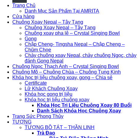
Trang Chủ
Danh Mục Sản Phẩm Tại AMRITA
Cửa hàng
Chuông Xoay Nepal – Tây Tạng
Chuông Xoay Nepal – Tây Tạng
Chuông xoay pha lê – Crystal Singing Bowl
Gong
Chập Cheng- Tingsha Nepal – Chập Cheng –
Chũm Chọe
Chày chuông xoay Nepal, chày chuông Ngọc, chày
đánh Gong Nepal
Chuông Ngọc Thạch Anh – Crystal Singing Bowl
Chuông Mõ – Chuông Chùa – Chuông Tụng Kinh
Khóa học trị liệu chuông xoay, gong – Chia sẻ
Certificate
Lữ Khách Chuông Xoay
Khóa học gong trị liệu
Khóa học trị liệu chuông xoay
Khóa Học Trị Liệu Chuông Xoay 80 Buổi
Danh Sách Khóa Học Chuông Xoay
Trang Sức Phong Thủy
TƯỢNG
TƯỢNG BỒ TÁT – THẦN LINH
Trà Đạo