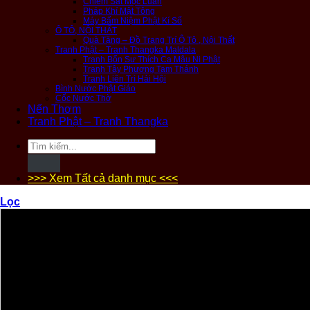
Chiêm Sát Mộc Luân
Pháp Khí Mật Tông
Máy Bấm Niệm Phật Kí Số
Ô TÔ, NỘI THẤT
Quà Tặng – Đồ Trang Trí Ô Tô , Nội Thất
Tranh Phật – Tranh Thangka Maldala
Tranh Bổn Sư Thích Ca Mâu Ni Phật
Tranh Tây Phương Tam Thánh
Tranh Liên Trì Hải Hội
Bình Nước Phật Giáo
Cốc Nước Thờ
Nến Thơm
Tranh Phật – Tranh Thangka
Tìm
kiếm:
>>> Xem Tất cả danh mục <<<
Lọc