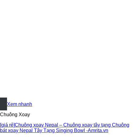
+
Xem nhanh
Chuông Xoay
[giá rẻ]Chuông xoay Nepal – Chuông xoay tây tạng Chuông
bát xoay Nepal Tây Tạng Singing Bowl -Amrita.vn