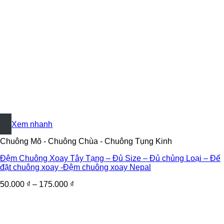
+
Xem nhanh
Chuông Mõ - Chuông Chùa - Chuông Tụng Kinh
Đệm Chuông Xoay Tây Tạng – Đủ Size – Đủ chủng Loại – Đế
đặt chuông xoay -Đệm chuông xoay Nepal
50.000
₫
–
175.000
₫