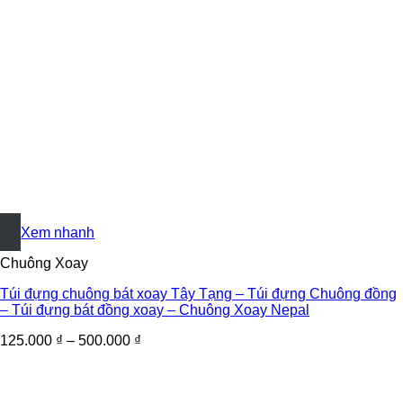
+
Xem nhanh
Chuông Xoay
Túi đựng chuông bát xoay Tây Tạng – Túi đựng Chuông đồng
– Túi đựng bát đồng xoay – Chuông Xoay Nepal
125.000
₫
–
500.000
₫