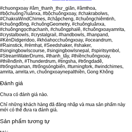
#chuongxoay #âm_thanh_thư_giãn, #âmthoa,
#bộchuông7luânxa, #bộchuôngxoay, #chakrabolws,
#ChakraWindChimes, #chậpcheng, #chuôngchiêmtinh,
#chuôngđồng, #chuôngGeometry, #chuôngluânxa,
#chuôngngọcthạchanh, #chuôngphalê, #chuôngxoayamrita,
#crystalbowls, #crystalgrail, #handbowls, #hanpand,
#KènDidgeridoo, #khóahọcchuôngxoay, #oceandrum,
#Rainstick, #rèmhạt, #Seedshaker, #shaker,
#singingbowlscourse, #singingbowlsnepal, #spiritsymbol,
#StreamWaterDrums, #thanh_tẩy, #thiềnchuôngxoay,
#thiềnđịnh, #Thunderdrum, #tingsha, #trốngdadê,
#trốngshaman, #trốngsóngbiển, #turningfork, #windchimes,
amrita, amrita.vn, chuôngxoaynepalthiền, Gong Không
Đánh giá
Chưa có đánh giá nào.
Chỉ những khách hàng đã đăng nhập và mua sản phẩm này
mới có thể đưa ra đánh giá.
Sản phẩm tương tự