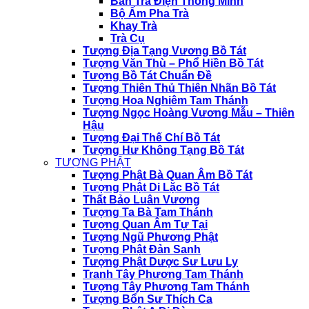
Bàn Trà Điện Thông Minh
Bộ Ấm Pha Trà
Khay Trà
Trà Cụ
Tượng Địa Tạng Vương Bồ Tát
Tượng Văn Thù – Phổ Hiền Bồ Tát
Tượng Bồ Tát Chuẩn Đề
Tượng Thiên Thủ Thiên Nhãn Bồ Tát
Tượng Hoa Nghiêm Tam Thánh
Tượng Ngọc Hoàng Vương Mẫu – Thiên
Hậu
Tượng Đại Thế Chí Bồ Tát
Tượng Hư Không Tạng Bồ Tát
TƯỢNG PHẬT
Tượng Phật Bà Quan Âm Bồ Tát
Tượng Phật Di Lặc Bồ Tát
Thất Bảo Luân Vương
Tượng Ta Bà Tam Thánh
Tượng Quan Âm Tự Tại
Tượng Ngũ Phương Phật
Tượng Phật Đản Sanh
Tượng Phật Dược Sư Lưu Ly
Tranh Tây Phương Tam Thánh
Tượng Tây Phương Tam Thánh
Tượng Bổn Sư Thích Ca