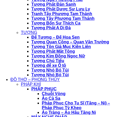
Tượng Phật Đản Sanh
Tượng Phật Dược Sư Lưu Ly
Tranh Tây Phương Tam Thánh
Tượng Tây Phương Tam Thánh
Tượng Bổn Sư Thích Ca
Tượng Phật A Di Đà
TƯỢNG
Đế Tượng – Đế Hoa Sen
Tượng Quan Công – Quan Vân Trường
Tượng Tôn Giả Mục Kiền Liên
Tượng Phật Mật Tông
Tượng Kim Đồng Ngọc Nữ
Tượng Chú Tiểu
Tượng để xe Ô tô
Tượng Nhỏ Bỏ Túi
Tượng Nhỏ Bỏ Túi
ĐỒ THỜ – PHONG THỦY
PHÁP KHÍ
PHÁP PHỤC
Chuỗi Vòng
Áo Cà Sa
Pháp Phục Cho Tu Sĩ (Tăng – Ni) –
Pháp Phục Tỳ Kheo
Áo Tràng – Áo Hậu Tăng Ni