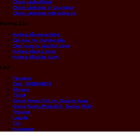
Chính sách đổi trả
Chính sách bảo trì bảo hành
Chính sách bảo mật thông tin
Hướng Dẫn
Hướng dẫn mua hàng
Các câu hỏi thường gặp
Cẩm nang tư vấn thờ cúng
Hướng dẫn sử dụng
Hướng dẫn bảo hành
Link
Fanpage
Zalo - 0836009879
Shopee
Tiktok
Group Amrita Trị Liệu Chuông Xoay
Group Amrita Pháp Khí - Tượng Phật
Youtube
Lazada
Tiki
Instagram