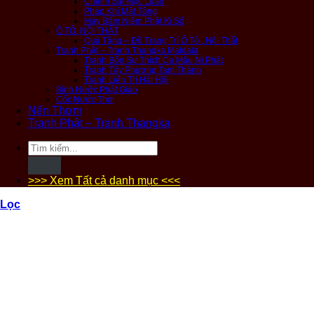
Chiêm Sát Mộc Luân
Pháp Khí Mật Tông
Máy Bấm Niệm Phật Kí Số
Ô TÔ, NỘI THẤT
Quà Tặng – Đồ Trang Trí Ô Tô , Nội Thất
Tranh Phật – Tranh Thangka Maldala
Tranh Bổn Sư Thích Ca Mâu Ni Phật
Tranh Tây Phương Tam Thánh
Tranh Liên Trì Hải Hội
Bình Nước Phật Giáo
Cốc Nước Thờ
Nến Thơm
Tranh Phật – Tranh Thangka
Tìm
kiếm:
>>> Xem Tất cả danh mục <<<
Lọc