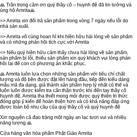
🙏 Trân trọng cảm ơn quý thầy cô – huynh đệ đã tin tưởng và
ủng hộ Amrita🙏
=> Amrita xin đổi trả sản phẩm trong vòng 7 ngày nếu lỗi do
nhà sản xuất.
=> Amrita vô cùng hoan hỉ khi hiền hữu hài lòng về sản phẩm
và có những phản hồi tích cực với Amrita
=> Nếu quý hiền hữu cảm thấy chưa hài lòng về sản phẩm,
sản phẩm bị lỗi, thiếu sản phẩm xin quý khách vui lòng phản
hồi lại để con có phương án khắc phục.
🙏 Amrita luôn lựa chọn những sản phẩm với tiêu chí chất
lượng và độ bền được đặt lên hàng đầu, tiếp đến kiểu dáng
mẫu mã đa dạng, giá thành sản phẩm hợp lý nhất có thể và
luôn luôn được kiểm tra cẩn thận trước khi đến tay thầy cô
huynh đệ. Amrita tha thiết mong mỏi được quý thiện tri thức
đóng góp ý kiến để hoàn thiện hơn và có khả năng đáp ứng
được toàn bộ nhu cầu của quý thầy cô và quý huynh đệ
Xin nguyện cả đạo tràng một ngày an lạc tươi vui và nhiều
năng lượng 🙏
Cửa hàng văn hóa phẩm Phật Giáo Amrita