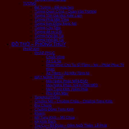
TƯỢNG
Đế Tượng – Đế Hoa Sen
Tượng Quan Công – Quan Vân Trường
Tượng Tôn Giả Mục Kiền Liên
Tượng Phật Mật Tông
Tượng Kim Đồng Ngọc Nữ
Tượng Chú Tiểu
Tượng để xe Ô tô
Tượng Nhỏ Bỏ Túi
Tượng Nhỏ Bỏ Túi
ĐỒ THỜ – PHONG THỦY
PHÁP KHÍ
PHÁP PHỤC
Chuỗi Vòng
Áo Cà Sa
Pháp Phục Cho Tu Sĩ (Tăng – Ni) – Pháp Phục Tỳ
Kheo
Áo Tràng – Áo Hậu Tăng Ni
MÁY NGHE PHÁP
Máy Nghe Pháp MP4/DVD
Máy Nghe Pháp, Niệm Phật MP3
Máy Tụng Kinh, Niệm Phật
Phụ Kiện Máy
Tang/Khơ/Trống
Chuông Mõ – Chuông Chùa – Chuông Tụng Kinh
Địa Chung
Chuông Đồng Tụng Kinh
Khánh
Mõ Tụng Kinh – Mõ Chùa
Kệ Kinh Sách
Tọa Cụ – Bồ Đoàn – Đệm Ngồi Thiền, Lễ Phật