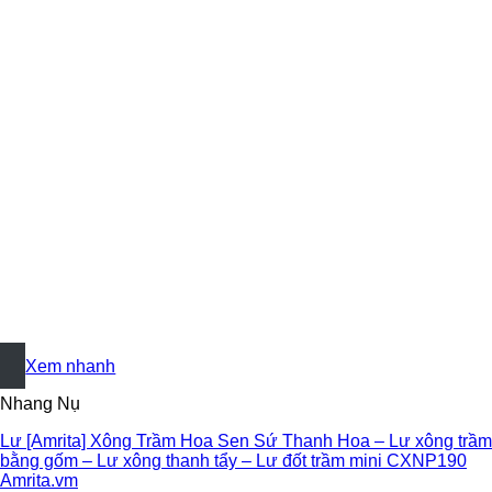
+
Xem nhanh
Nhang Nụ
Lư [Amrita] Xông Trầm Hoa Sen Sứ Thanh Hoa – Lư xông trầm
bằng gốm – Lư xông thanh tẩy – Lư đốt trầm mini CXNP190
Amrita.vm