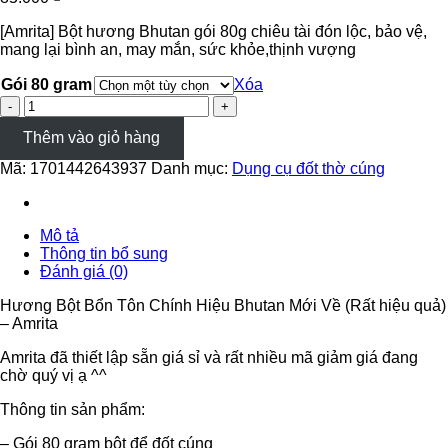
[Amrita] Bột hương Bhutan gói 80g chiêu tài đón lộc, bảo vệ,
mang lại bình an, may mắn, sức khỏe,thịnh vượng
Gói 80 gram
Xóa
[Amrita]
Bột
Thêm vào giỏ hàng
hương
Bhutan
Mã:
1701442643937
Danh mục:
Dụng cụ đốt thờ cúng
gói
80g
chiêu
tài
Mô tả
đón
Thông tin bổ sung
lộc,
Đánh giá (0)
bảo
vệ,
Hương Bột Bổn Tôn Chính Hiệu Bhutan Mới Về (Rất hiệu quả)
mang
– Amrita
lại
bình
Amrita đã thiết lập sẵn giá sỉ và rất nhiều mã giảm giá đang
an,
chờ quý vị ạ ^^
may
mắn,
Thông tin sản phẩm:
sức
– Gói 80 gram bột để đốt cúng
khỏe,thịnh