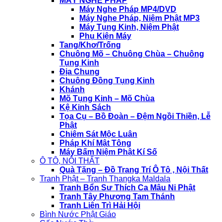
MÁY NGHE PHÁP
Máy Nghe Pháp MP4/DVD
Máy Nghe Pháp, Niệm Phật MP3
Máy Tụng Kinh, Niệm Phật
Phụ Kiện Máy
Tang/Khơ/Trống
Chuông Mõ – Chuông Chùa – Chuông
Tụng Kinh
Địa Chung
Chuông Đồng Tụng Kinh
Khánh
Mõ Tụng Kinh – Mõ Chùa
Kệ Kinh Sách
Tọa Cụ – Bồ Đoàn – Đệm Ngồi Thiền, Lễ
Phật
Chiêm Sát Mộc Luân
Pháp Khí Mật Tông
Máy Bấm Niệm Phật Kí Số
Ô TÔ, NỘI THẤT
Quà Tặng – Đồ Trang Trí Ô Tô , Nội Thất
Tranh Phật – Tranh Thangka Maldala
Tranh Bổn Sư Thích Ca Mâu Ni Phật
Tranh Tây Phương Tam Thánh
Tranh Liên Trì Hải Hội
Bình Nước Phật Giáo