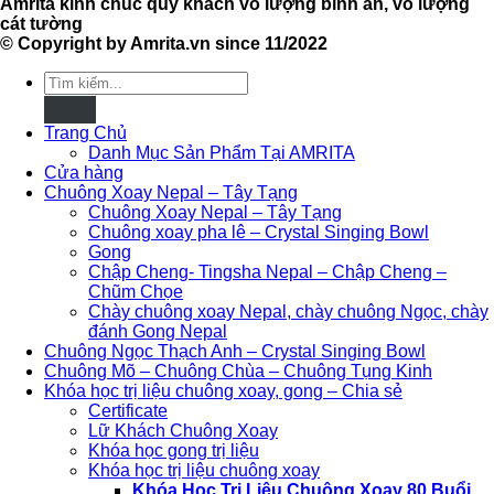
Amrita kính chúc quý khách vô lượng bình an, vô lượng
cát tường
© Copyright by Amrita.vn since 11/2022
Tìm
kiếm:
Trang Chủ
Danh Mục Sản Phẩm Tại AMRITA
Cửa hàng
Chuông Xoay Nepal – Tây Tạng
Chuông Xoay Nepal – Tây Tạng
Chuông xoay pha lê – Crystal Singing Bowl
Gong
Chập Cheng- Tingsha Nepal – Chập Cheng –
Chũm Chọe
Chày chuông xoay Nepal, chày chuông Ngọc, chày
đánh Gong Nepal
Chuông Ngọc Thạch Anh – Crystal Singing Bowl
Chuông Mõ – Chuông Chùa – Chuông Tụng Kinh
Khóa học trị liệu chuông xoay, gong – Chia sẻ
Certificate
Lữ Khách Chuông Xoay
Khóa học gong trị liệu
Khóa học trị liệu chuông xoay
Khóa Học Trị Liệu Chuông Xoay 80 Buổi