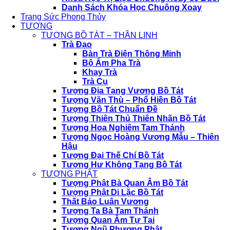
Danh Sách Khóa Học Chuông Xoay
Trang Sức Phong Thủy
TƯỢNG
TƯỢNG BỒ TÁT – THẦN LINH
Trà Đạo
Bàn Trà Điện Thông Minh
Bộ Ấm Pha Trà
Khay Trà
Trà Cụ
Tượng Địa Tạng Vương Bồ Tát
Tượng Văn Thù – Phổ Hiền Bồ Tát
Tượng Bồ Tát Chuẩn Đề
Tượng Thiên Thủ Thiên Nhãn Bồ Tát
Tượng Hoa Nghiêm Tam Thánh
Tượng Ngọc Hoàng Vương Mẫu – Thiên
Hậu
Tượng Đại Thế Chí Bồ Tát
Tượng Hư Không Tạng Bồ Tát
TƯỢNG PHẬT
Tượng Phật Bà Quan Âm Bồ Tát
Tượng Phật Di Lặc Bồ Tát
Thất Bảo Luân Vương
Tượng Ta Bà Tam Thánh
Tượng Quan Âm Tự Tại
Tượng Ngũ Phương Phật