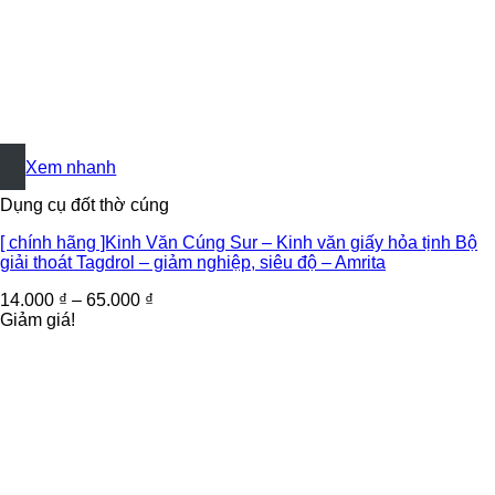
+
Xem nhanh
Dụng cụ đốt thờ cúng
[ chính hãng ]Kinh Văn Cúng Sur – Kinh văn giấy hỏa tịnh Bộ
giải thoát Tagdrol – giảm nghiệp, siêu độ – Amrita
14.000
₫
–
65.000
₫
Giảm giá!