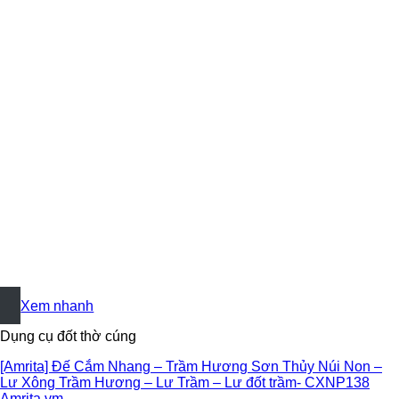
+
Xem nhanh
Dụng cụ đốt thờ cúng
[Amrita] Đế Cắm Nhang – Trầm Hương Sơn Thủy Núi Non –
Lư Xông Trầm Hương – Lư Trầm – Lư đốt trầm- CXNP138
Amrita.vm