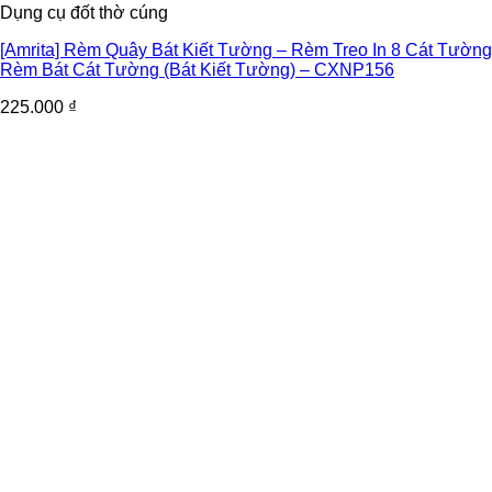
Dụng cụ đốt thờ cúng
[Amrita] Rèm Quây Bát Kiết Tường – Rèm Treo In 8 Cát Tường
Rèm Bát Cát Tường (Bát Kiết Tường) – CXNP156
225.000
₫