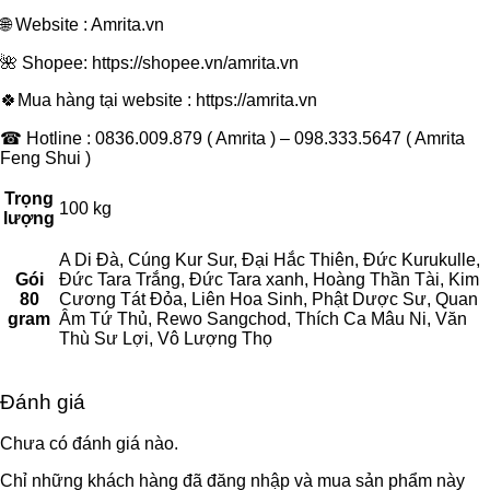
🌐 Website : Amrita.vn
🌺 Shopee: https://shopee.vn/amrita.vn
🍀Mua hàng tại website : https://amrita.vn
☎ Hotline : 0836.009.879 ( Amrita ) – 098.333.5647 ( Amrita
Feng Shui )
Trọng
100 kg
lượng
A Di Đà, Cúng Kur Sur, Đại Hắc Thiên, Đức Kurukulle,
Gói
Đức Tara Trắng, Đức Tara xanh, Hoàng Thần Tài, Kim
80
Cương Tát Đỏa, Liên Hoa Sinh, Phật Dược Sư, Quan
gram
Âm Tứ Thủ, Rewo Sangchod, Thích Ca Mâu Ni, Văn
Thù Sư Lợi, Vô Lượng Thọ
Đánh giá
Chưa có đánh giá nào.
Chỉ những khách hàng đã đăng nhập và mua sản phẩm này