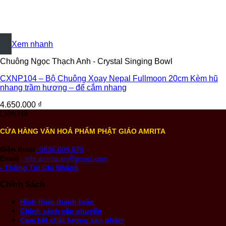
+
Xem nhanh
Chuông Ngọc Thạch Anh - Crystal Singing Bowl
CXNP104 – Bộ Chuông Xoay Nepal Fullmoon 20cm Kèm hũ
nhang trầm hương – đế cắm nhang
4.650.000
₫
Liên Hệ
CỬA HÀNG VĂN HOÁ PHẨM PHẬT GIÁO AMRITA
Điện thoại
: 0836.009.879
Email
: info.amrita.vn@gmail.com
- Thông Tin Chi Nhánh
Chính Sách
Hình thức thanh toán
Chính sách vận chuyển
Cam kết chất lượng sản phẩm