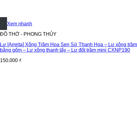
+
Xem nhanh
ĐỒ THỜ - PHONG THỦY
Lư [Amrita] Xông Trầm Hoa Sen Sứ Thanh Hoa – Lư xông trầm
bằng gốm – Lư xông thanh tẩy – Lư đốt trầm mini CXNP190
150.000
₫