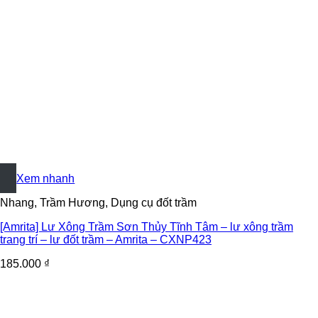
+
Xem nhanh
Nhang, Trầm Hương, Dụng cụ đốt trầm
[Amrita] Lư Xông Trầm Sơn Thủy Tĩnh Tâm – lư xông trầm
trang trí – lư đốt trầm – Amrita – CXNP423
185.000
₫