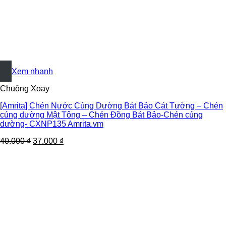
+
Xem nhanh
Chuông Xoay
[Amrita] Chén Nước Cúng Dường Bát Bảo Cát Tường – Chén
cúng dường Mật Tông – Chén Đồng Bát Bảo-Chén cúng
dường- CXNP135 Amrita.vm
40.000
₫
37.000
₫