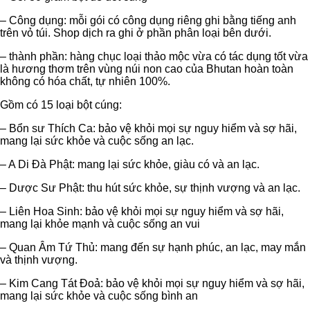
vượng
– Công dụng: mỗi gói có công dụng riêng ghi bằng tiếng anh
số
trên vỏ túi. Shop dịch ra ghi ở phần phân loại bên dưới.
lượng
– thành phần: hàng chục loại thảo mộc vừa có tác dụng tốt vừa
là hương thơm trên vùng núi non cao của Bhutan hoàn toàn
không có hóa chất, tự nhiên 100%.
Gồm có 15 loại bột cúng:
– Bổn sư Thích Ca: bảo vệ khỏi mọi sự nguy hiểm và sợ hãi,
mang lại sức khỏe và cuộc sống an lạc.
– A Di Đà Phật: mang lại sức khỏe, giàu có và an lạc.
– Dược Sư Phật: thu hút sức khỏe, sự thịnh vượng và an lạc.
– Liên Hoa Sinh: bảo vệ khỏi mọi sự nguy hiểm và sợ hãi,
mang lại khỏe mạnh và cuộc sống an vui
– Quan Âm Tứ Thủ: mang đến sự hạnh phúc, an lạc, may mắn
và thịnh vượng.
– Kim Cang Tát Đoả: bảo vệ khỏi mọi sự nguy hiểm và sợ hãi,
mang lại sức khỏe và cuộc sống bình an