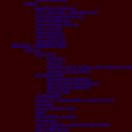
TƯỢNG
Đế Tượng – Đế Hoa Sen
Tượng Quan Công – Quan Vân Trường
Tượng Tôn Giả Mục Kiền Liên
Tượng Phật Mật Tông
Tượng Kim Đồng Ngọc Nữ
Tượng Chú Tiểu
Tượng để xe Ô tô
Tượng Nhỏ Bỏ Túi
Tượng Nhỏ Bỏ Túi
ĐỒ THỜ – PHONG THỦY
PHÁP KHÍ
PHÁP PHỤC
Chuỗi Vòng
Áo Cà Sa
Pháp Phục Cho Tu Sĩ (Tăng – Ni) – Pháp Phục Tỳ K
Áo Tràng – Áo Hậu Tăng Ni
MÁY NGHE PHÁP
Máy Nghe Pháp MP4/DVD
Máy Nghe Pháp, Niệm Phật MP3
Máy Tụng Kinh, Niệm Phật
Phụ Kiện Máy
Tang/Khơ/Trống
Chuông Mõ – Chuông Chùa – Chuông Tụng Kinh
Địa Chung
Chuông Đồng Tụng Kinh
Khánh
Mõ Tụng Kinh – Mõ Chùa
Kệ Kinh Sách
Tọa Cụ – Bồ Đoàn – Đệm Ngồi Thiền, Lễ Phật
Chiêm Sát Mộc Luân