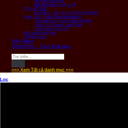
Pháp Khí Mật Tông
Máy Bấm Niệm Phật Kí Số
Ô TÔ, NỘI THẤT
Quà Tặng – Đồ Trang Trí Ô Tô , Nội Thất
Tranh Phật – Tranh Thangka Maldala
Tranh Bổn Sư Thích Ca Mâu Ni Phật
Tranh Tây Phương Tam Thánh
Tranh Liên Trì Hải Hội
Bình Nước Phật Giáo
Cốc Nước Thờ
Nến Thơm
Tranh Phật – Tranh Thangka
Tìm
kiếm:
>>> Xem Tất cả danh mục <<<
Lọc