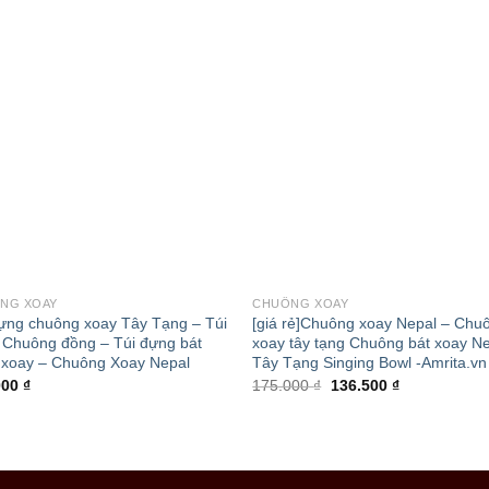
+
NG XOAY
CHUÔNG XOAY
ựng chuông xoay Tây Tạng – Túi
[giá rẻ]Chuông xoay Nepal – Chu
 Chuông đồng – Túi đựng bát
xoay tây tạng Chuông bát xoay N
 xoay – Chuông Xoay Nepal
Tây Tạng Singing Bowl -Amrita.vn
000
₫
175.000
₫
136.500
₫