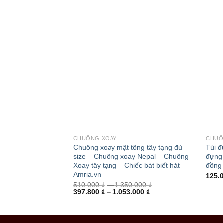
+
+
CHUÔNG XOAY
CHUÔ
Chuông xoay mật tông tây tạng đủ
Túi đ
size – Chuông xoay Nepal – Chuông
đựng
Xoay tây tạng – Chiếc bát biết hát –
đồng
Amria.vn
125.
510.000
₫
–
1.350.000
₫
397.800
₫
–
1.053.000
₫