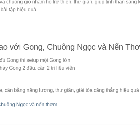
 chuông gió nhằm hỗ trợ thiền, thư giãn, giúp tinh thần sảng k
 bài tập hiệu quả.
 cao với Gong, Chuông Ngọc và Nến Th
đủ Gong thì setup một Gong lớn
ày Gong 2 đầu, cần 2 trị liệu viên
xa, cân bằng năng lượng, thư giãn, giải tỏa căng thẳng hiệu quả
Chuông Ngọc và nến thơm