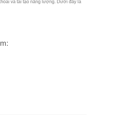
hoái và tái tạo năng lượng. Dưới đây là
ơm: