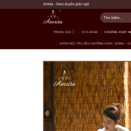
Bỏ
Amrita - Gieo duyên giác ngộ
qua
Tìm
nội
kiếm:
dung
TRANG CHỦ
CỬA HÀNG
CHUÔNG XOAY NE
KHÓA HỌC TRỊ LIỆU CHUÔNG XOAY, GONG – CH