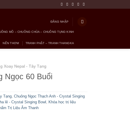
ĐĂNG NHẬP
UÔNG MÕ – CHUÔNG CHÙA – CHUÔNG TỤNG KINH
NẾN THƠM
TRANH PHẬT – TRANH THANGKA
g Xoay Nepal - Tây Tạng
 Ngọc 60 Buổi
ây Tạng
,
Chuông Ngọc Thạch Anh - Crystal Singing
a lê - Crystal Singing Bowl
,
Khóa học trị liệu
hẩm Trị Liệu Âm Thanh