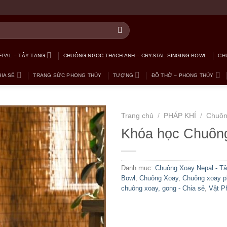
PAL – TÂY TẠNG
CHUÔNG NGỌC THẠCH ANH – CRYSTAL SINGING BOWL
CH
IA SẺ
TRANG SỨC PHONG THỦY
TƯỢNG
ĐỒ THỜ – PHONG THỦY
Trang chủ
/
PHÁP KHÍ
/
Chuôn
Khóa học Chuông
Danh mục:
Chuông Xoay Nepal - T
Bowl
,
Chuông Xoay
,
Chuông xoay ph
chuông xoay, gong - Chia sẻ
,
Vật P