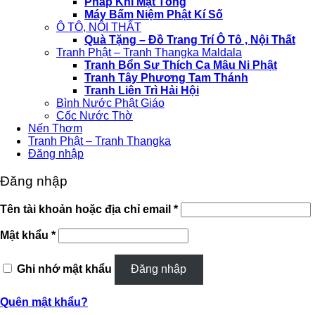
Pháp Khí Mật Tông
Máy Bấm Niệm Phật Kí Số
Ô TÔ, NỘI THẤT
Quà Tặng – Đồ Trang Trí Ô Tô , Nội Thất
Tranh Phật – Tranh Thangka Maldala
Tranh Bổn Sư Thích Ca Mâu Ni Phật
Tranh Tây Phương Tam Thánh
Tranh Liên Trì Hải Hội
Bình Nước Phật Giáo
Cốc Nước Thờ
Nến Thơm
Tranh Phật – Tranh Thangka
Đăng nhập
Đăng nhập
Bắt
Tên tài khoản hoặc địa chỉ email
*
buộc
Bắt
Mật khẩu
*
buộc
Ghi nhớ mật khẩu
Đăng nhập
Quên mật khẩu?