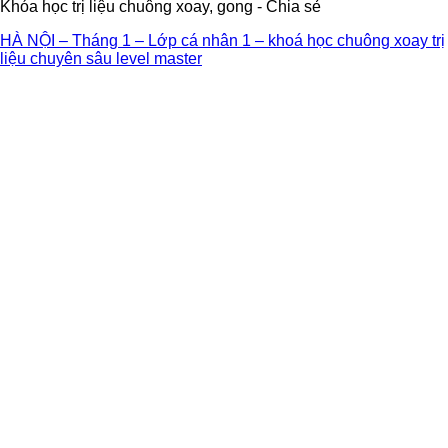
Khóa học trị liệu chuông xoay, gong - Chia sẻ
HÀ NỘI – Tháng 1 – Lớp cá nhân 1 – khoá học chuông xoay trị
liệu chuyên sâu level master