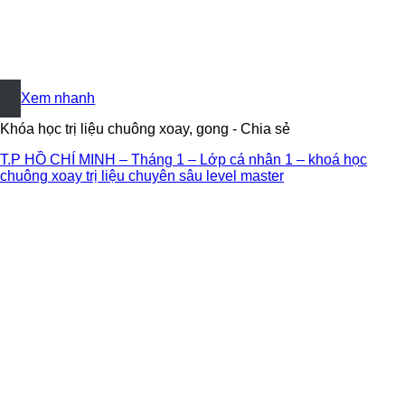
+
Xem nhanh
Khóa học trị liệu chuông xoay, gong - Chia sẻ
T.P HỒ CHÍ MINH – Tháng 1 – Lớp cá nhân 1 – khoá học
chuông xoay trị liệu chuyên sâu level master