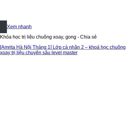
+
Xem nhanh
Khóa học trị liệu chuông xoay, gong - Chia sẻ
[Amrita Hà Nội Tháng 1] Lớp cá nhân 2 – khoá học chuông
xoay trị liệu chuyên sâu level master