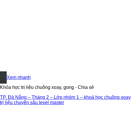
+
Xem nhanh
Khóa học trị liệu chuông xoay, gong - Chia sẻ
TP. Đà Nẵng – Tháng 2 – Lớp nhóm 1 – khoá học chuông xoay
trị liệu chuyên sâu level master