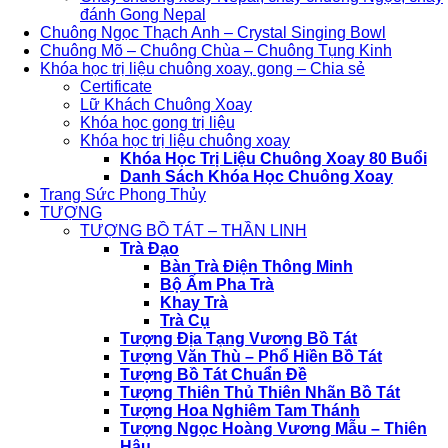
đánh Gong Nepal
Chuông Ngọc Thạch Anh – Crystal Singing Bowl
Chuông Mõ – Chuông Chùa – Chuông Tụng Kinh
Khóa học trị liệu chuông xoay, gong – Chia sẻ
Certificate
Lữ Khách Chuông Xoay
Khóa học gong trị liệu
Khóa học trị liệu chuông xoay
Khóa Học Trị Liệu Chuông Xoay 80 Buổi
Danh Sách Khóa Học Chuông Xoay
Trang Sức Phong Thủy
TƯỢNG
TƯỢNG BỒ TÁT – THẦN LINH
Trà Đạo
Bàn Trà Điện Thông Minh
Bộ Ấm Pha Trà
Khay Trà
Trà Cụ
Tượng Địa Tạng Vương Bồ Tát
Tượng Văn Thù – Phổ Hiền Bồ Tát
Tượng Bồ Tát Chuẩn Đề
Tượng Thiên Thủ Thiên Nhãn Bồ Tát
Tượng Hoa Nghiêm Tam Thánh
Tượng Ngọc Hoàng Vương Mẫu – Thiên
Hậu