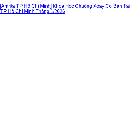
[Amrita T.P Hồ Chí Minh] Khóa Học Chuông Xoay Cơ Bản Tại
T.P Hồ Chí Minh Tháng 1/2026