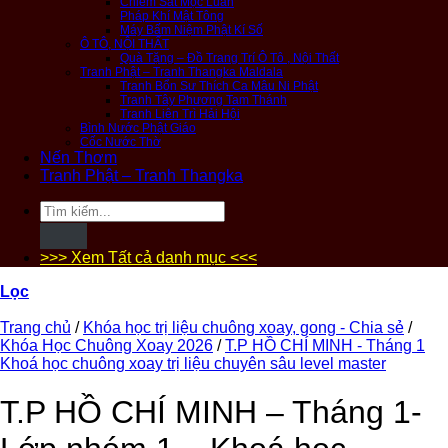
Chiêm Sát Mộc Luân
Pháp Khí Mật Tông
Máy Bấm Niệm Phật Kí Số
Ô TÔ, NỘI THẤT
Quà Tặng – Đồ Trang Trí Ô Tô , Nội Thất
Tranh Phật – Tranh Thangka Maldala
Tranh Bổn Sư Thích Ca Mâu Ni Phật
Tranh Tây Phương Tam Thánh
Tranh Liên Trì Hải Hội
Bình Nước Phật Giáo
Cốc Nước Thờ
Nến Thơm
Tranh Phật – Tranh Thangka
Tìm
kiếm:
>>> Xem Tất cả danh mục <<<
Lọc
Trang chủ
/
Khóa học trị liệu chuông xoay, gong - Chia sẻ
/
Khóa Học Chuông Xoay 2026
/
T.P HỒ CHÍ MINH - Tháng 1
Khoá học chuông xoay trị liệu chuyên sâu level master
T.P HỒ CHÍ MINH – Tháng 1-