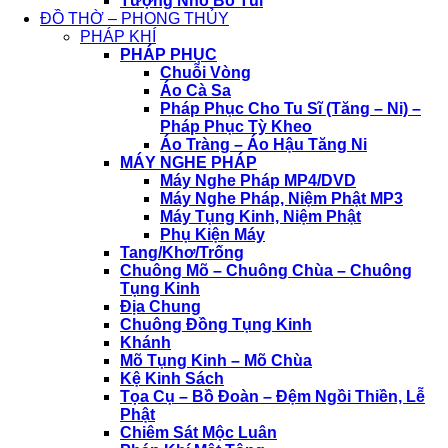
Tượng Nhỏ Bỏ Túi
ĐỒ THỜ – PHONG THỦY
PHÁP KHÍ
PHÁP PHỤC
Chuỗi Vòng
Áo Cà Sa
Pháp Phục Cho Tu Sĩ (Tăng – Ni) –
Pháp Phục Tỳ Kheo
Áo Tràng – Áo Hậu Tăng Ni
MÁY NGHE PHÁP
Máy Nghe Pháp MP4/DVD
Máy Nghe Pháp, Niệm Phật MP3
Máy Tụng Kinh, Niệm Phật
Phụ Kiện Máy
Tang/Khơ/Trống
Chuông Mõ – Chuông Chùa – Chuông
Tụng Kinh
Địa Chung
Chuông Đồng Tụng Kinh
Khánh
Mõ Tụng Kinh – Mõ Chùa
Kệ Kinh Sách
Tọa Cụ – Bồ Đoàn – Đệm Ngồi Thiền, Lễ
Phật
Chiêm Sát Mộc Luân