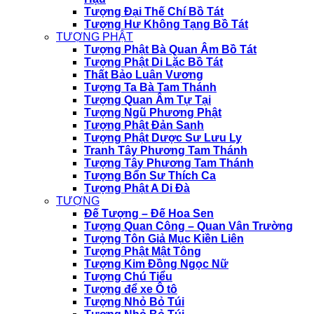
Tượng Đại Thế Chí Bồ Tát
Tượng Hư Không Tạng Bồ Tát
TƯỢNG PHẬT
Tượng Phật Bà Quan Âm Bồ Tát
Tượng Phật Di Lặc Bồ Tát
Thất Bảo Luân Vương
Tượng Ta Bà Tam Thánh
Tượng Quan Âm Tự Tại
Tượng Ngũ Phương Phật
Tượng Phật Đản Sanh
Tượng Phật Dược Sư Lưu Ly
Tranh Tây Phương Tam Thánh
Tượng Tây Phương Tam Thánh
Tượng Bổn Sư Thích Ca
Tượng Phật A Di Đà
TƯỢNG
Đế Tượng – Đế Hoa Sen
Tượng Quan Công – Quan Vân Trường
Tượng Tôn Giả Mục Kiền Liên
Tượng Phật Mật Tông
Tượng Kim Đồng Ngọc Nữ
Tượng Chú Tiểu
Tượng để xe Ô tô
Tượng Nhỏ Bỏ Túi