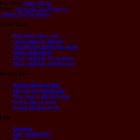
Điện thoại
: 0836.009.879
Email
: info.amrita.vn@gmail.com
- Thông Tin Chi Nhánh
Chính Sách
Hình thức thanh toán
Chính sách vận chuyển
Cam kết chất lượng sản phẩm
Chính sách đổi trả
Chính sách bảo trì bảo hành
Chính sách bảo mật thông tin
Hướng Dẫn
Hướng dẫn mua hàng
Các câu hỏi thường gặp
Cẩm nang tư vấn thờ cúng
Hướng dẫn sử dụng
Hướng dẫn bảo hành
Link
Fanpage
Zalo - 0836009879
Shopee