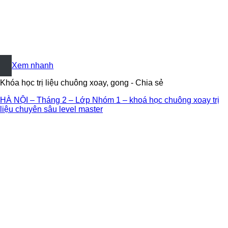
+
Xem nhanh
Khóa học trị liệu chuông xoay, gong - Chia sẻ
HÀ NỘI – Tháng 2 – Lớp Nhóm 1 – khoá học chuông xoay trị
liệu chuyên sâu level master