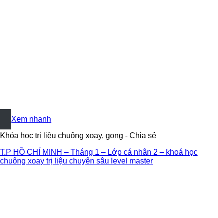
+
Xem nhanh
Khóa học trị liệu chuông xoay, gong - Chia sẻ
T.P HỒ CHÍ MINH – Tháng 1 – Lớp cá nhân 2 – khoá học
chuông xoay trị liệu chuyên sâu level master