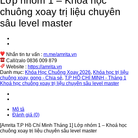
Lớp nhóm 1 – Khoá học
chuông xoay trị liệu chuyên
sâu level master
Nhắn tin tư vấn :
m.me/amrita.vn
Call/zalo 0836 009 879
Website :
https://amrita.vn
Danh mục:
Khóa Học Chuông Xoay 2026
,
Khóa học trị liệu
chuông xoay, gong - Chia sẻ
,
T.P HỒ CHÍ MINH - Tháng 1
Khoá học chuông xoay trị liệu chuyên sâu level master
Mô tả
Đánh giá (0)
[Amrita T.P Hồ Chí Minh Tháng 1] Lớp nhóm 1 – Khoá học
chuông xoay trị liệu chuyên sâu level master