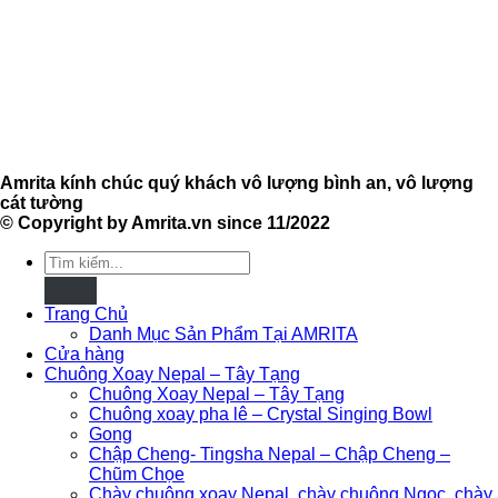
Amrita kính chúc quý khách vô lượng bình an, vô lượng
cát tường
© Copyright by Amrita.vn since 11/2022
Tìm
kiếm:
Trang Chủ
Danh Mục Sản Phẩm Tại AMRITA
Cửa hàng
Chuông Xoay Nepal – Tây Tạng
Chuông Xoay Nepal – Tây Tạng
Chuông xoay pha lê – Crystal Singing Bowl
Gong
Chập Cheng- Tingsha Nepal – Chập Cheng –
Chũm Chọe
Chày chuông xoay Nepal, chày chuông Ngọc, chày