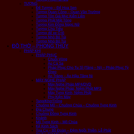
TƯỢNG
Đế Tượng – Đế Hoa Sen
Tượng Quan Công – Quan Vân Trường
Tượng Tôn Giả Mục Kiền Liên
Tượng Phật Mật Tông
Tượng Kim Đồng Ngọc Nữ
Tượng Chú Tiểu
Tượng để xe Ô tô
Tượng Nhỏ Bỏ Túi
Tượng Nhỏ Bỏ Túi
ĐỒ THỜ – PHONG THỦY
PHÁP KHÍ
PHÁP PHỤC
Chuỗi Vòng
Áo Cà Sa
Pháp Phục Cho Tu Sĩ (Tăng – Ni) – Pháp Phục Tỳ
Kheo
Áo Tràng – Áo Hậu Tăng Ni
MÁY NGHE PHÁP
Máy Nghe Pháp MP4/DVD
Máy Nghe Pháp, Niệm Phật MP3
Máy Tụng Kinh, Niệm Phật
Phụ Kiện Máy
Tang/Khơ/Trống
Chuông Mõ – Chuông Chùa – Chuông Tụng Kinh
Địa Chung
Chuông Đồng Tụng Kinh
Khánh
Mõ Tụng Kinh – Mõ Chùa
Kệ Kinh Sách
Tọa Cụ – Bồ Đoàn – Đệm Ngồi Thiền, Lễ Phật