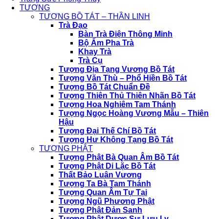
TƯỢNG
TƯỢNG BỒ TÁT – THẦN LINH
Trà Đạo
Bàn Trà Điện Thông Minh
Bộ Ấm Pha Trà
Khay Trà
Trà Cụ
Tượng Địa Tạng Vương Bồ Tát
Tượng Văn Thù – Phổ Hiền Bồ Tát
Tượng Bồ Tát Chuẩn Đề
Tượng Thiên Thủ Thiên Nhãn Bồ Tát
Tượng Hoa Nghiêm Tam Thánh
Tượng Ngọc Hoàng Vương Mẫu – Thiên
Hậu
Tượng Đại Thế Chí Bồ Tát
Tượng Hư Không Tạng Bồ Tát
TƯỢNG PHẬT
Tượng Phật Bà Quan Âm Bồ Tát
Tượng Phật Di Lặc Bồ Tát
Thất Bảo Luân Vương
Tượng Ta Bà Tam Thánh
Tượng Quan Âm Tự Tại
Tượng Ngũ Phương Phật
Tượng Phật Đản Sanh
Tượng Phật Dược Sư Lưu Ly