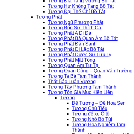
Tượng Địa Tạng Vương Bồ Tát
Tượng Hư Không Tạng Bồ Tát
Tượng Đại Thế Chí Bồ Tát
Tượng Phật
Tượng Ngũ Phương Phật
Tượng Bổn Sư Thích Ca
Tượng Phật A Di Đà
Tượng Phật Bà Quan Âm Bồ Tát
Tượng Phật Đản Sanh
Tượng Phật Di Lặc Bồ Tát
Tượng Phật Dược Sư Lưu Ly
Tượng Phật Mật Tông
Tượng Quan Âm Tự Tại
Tượng Quan Công – Quan Vân Trường
Tượng Ta Bà Tam Thánh
Thất Bảo Luân Vương
Tượng Tây Phương Tam Thánh
Tượng Tôn Giả Mục Kiền Liên
Tượng
Đế Tượng – Đế Hoa Sen
Tượng Chú Tiểu
Tượng để xe Ô tô
Tượng Nhỏ Bỏ Túi
Tượng Hoa Nghiêm Tam
Thánh