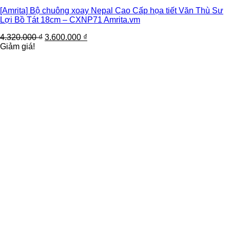
[Amrita] Bộ chuông xoay Nepal Cao Cấp họa tiết Văn Thù Sư
Lợi Bồ Tát 18cm – CXNP71 Amrita.vm
4.320.000
₫
3.600.000
₫
Giảm giá!