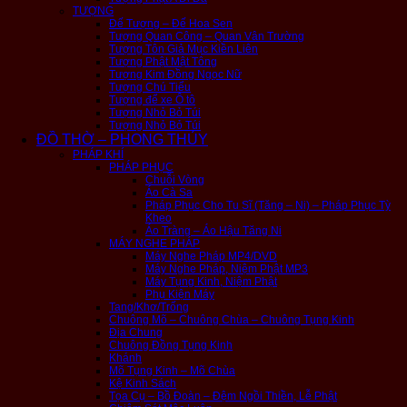
TƯỢNG
Đế Tượng – Đế Hoa Sen
Tượng Quan Công – Quan Vân Trường
Tượng Tôn Giả Mục Kiền Liên
Tượng Phật Mật Tông
Tượng Kim Đồng Ngọc Nữ
Tượng Chú Tiểu
Tượng để xe Ô tô
Tượng Nhỏ Bỏ Túi
Tượng Nhỏ Bỏ Túi
ĐỒ THỜ – PHONG THỦY
PHÁP KHÍ
PHÁP PHỤC
Chuỗi Vòng
Áo Cà Sa
Pháp Phục Cho Tu Sĩ (Tăng – Ni) – Pháp Phục Tỳ
Kheo
Áo Tràng – Áo Hậu Tăng Ni
MÁY NGHE PHÁP
Máy Nghe Pháp MP4/DVD
Máy Nghe Pháp, Niệm Phật MP3
Máy Tụng Kinh, Niệm Phật
Phụ Kiện Máy
Tang/Khơ/Trống
Chuông Mõ – Chuông Chùa – Chuông Tụng Kinh
Địa Chung
Chuông Đồng Tụng Kinh
Khánh
Mõ Tụng Kinh – Mõ Chùa
Kệ Kinh Sách
Tọa Cụ – Bồ Đoàn – Đệm Ngồi Thiền, Lễ Phật