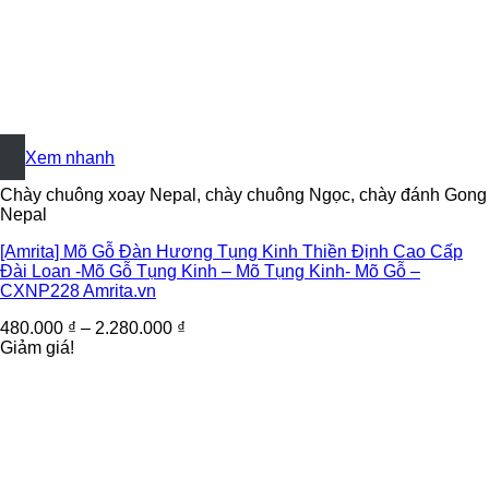
+
Xem nhanh
Chày chuông xoay Nepal, chày chuông Ngọc, chày đánh Gong
Nepal
[Amrita] Mõ Gỗ Đàn Hương Tụng Kinh Thiền Định Cao Cấp
Đài Loan -Mõ Gỗ Tụng Kinh – Mõ Tụng Kinh- Mõ Gỗ –
CXNP228 Amrita.vn
480.000
₫
–
2.280.000
₫
Giảm giá!