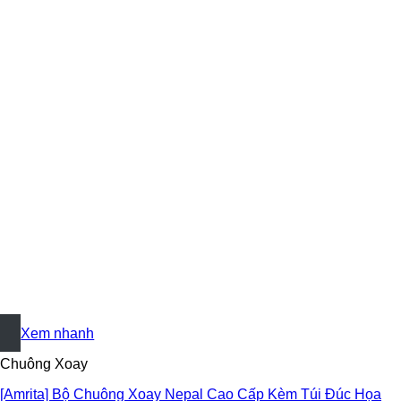
+
Xem nhanh
Chuông Xoay
[Amrita] Bộ Chuông Xoay Nepal Cao Cấp Kèm Túi Đúc Họa