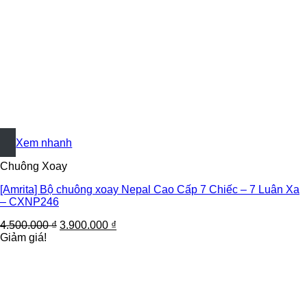
+
Xem nhanh
Chuông Xoay
[Amrita] Bộ chuông xoay Nepal Cao Cấp 7 Chiếc – 7 Luân Xa
– CXNP246
4.500.000
₫
3.900.000
₫
Giảm giá!