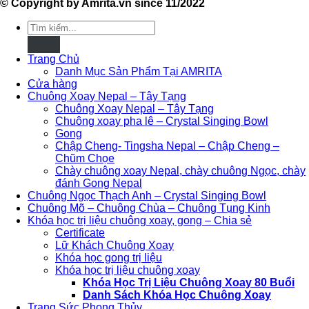
© Copyright by Amrita.vn since 11/2022
Tìm
kiếm:
Trang Chủ
Danh Mục Sản Phẩm Tại AMRITA
Cửa hàng
Chuông Xoay Nepal – Tây Tạng
Chuông Xoay Nepal – Tây Tạng
Chuông xoay pha lê – Crystal Singing Bowl
Gong
Chập Cheng- Tingsha Nepal – Chập Cheng –
Chũm Chọe
Chày chuông xoay Nepal, chày chuông Ngọc, chày
đánh Gong Nepal
Chuông Ngọc Thạch Anh – Crystal Singing Bowl
Chuông Mõ – Chuông Chùa – Chuông Tụng Kinh
Khóa học trị liệu chuông xoay, gong – Chia sẻ
Certificate
Lữ Khách Chuông Xoay
Khóa học gong trị liệu
Khóa học trị liệu chuông xoay
Khóa Học Trị Liệu Chuông Xoay 80 Buổi
Danh Sách Khóa Học Chuông Xoay
Trang Sức Phong Thủy