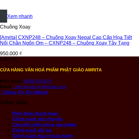
+
Xem nhanh
Chuông Xoay
[Amrita] CXNP248 – Chuông Xoay Nepal Cao Cấp Họa Tiết
Nổi Chân Ngôn Om – CXNP248 – Chuông Xoay Tây Tạng
950.000
₫
Liên Hệ
CỬA HÀNG VĂN HOÁ PHẨM PHẬT GIÁO AMRITA
Điện thoại
: 0836.009.879
Email
: info.amrita.vn@gmail.com
- Thông Tin Chi Nhánh
Chính Sách
Hình thức thanh toán
Chính sách vận chuyển
Cam kết chất lượng sản phẩm
Chính sách đổi trả
Chính sách bảo trì bảo hành