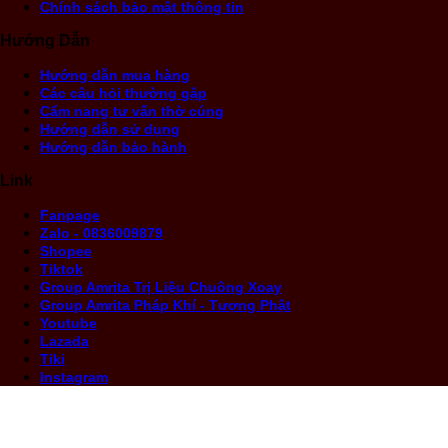
Chính sách bảo mật thông tin
Hướng Dẫn
Hướng dẫn mua hàng
Các câu hỏi thường gặp
Cẩm nang tư vấn thờ cúng
Hướng dẫn sử dụng
Hướng dẫn bảo hành
Link
Fanpage
Zalo - 0836009879
Shopee
Tiktok
Group Amrita Trị Liệu Chuông Xoay
Group Amrita Pháp Khí - Tượng Phật
Youtube
Lazada
Tiki
Instagram