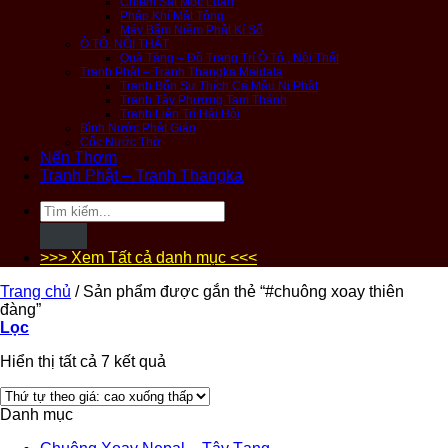
Chiêm Sát Mộc Luân
Pháp Khí Mật Tông
Máy Bấm Niệm Phật Kí Số
Ô TÔ, NỘI THẤT
Quà Tặng – Đồ Trang Trí Ô Tô , Nội Thất
Tranh Phật – Tranh Thangka Maldala
Tranh Bổn Sư Thích Ca Mâu Ni Phật
Tranh Tây Phương Tam Thánh
Tranh Liên Trì Hải Hội
Bình Nước Phật Giáo
Cốc Nước Thờ
Nến Thơm
Tranh Phật – Tranh Thangka
Tìm
kiếm:
>>> Xem Tất cả danh mục <<<
Trang chủ
/
Sản phẩm được gắn thẻ “#chuông xoay thiên
đàng”
Lọc
Hiển thị tất cả 7 kết quả
Danh mục