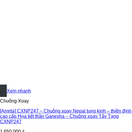
+
Xem nhanh
Chuông Xoay
[Amrita] CXNP247 – Chuông xoay Nepal tụng kinh – thiền định
cao cấp Họa tiết thần Ganesha – Chuông xoay Tây Tạng
CXNP247
1.650.000
₫