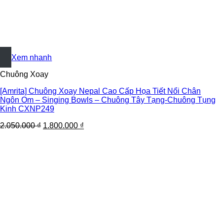
+
Xem nhanh
Chuông Xoay
[Amrita] Chuông Xoay Nepal Cao Cấp Họa Tiết Nổi Chân
Ngôn Om – Singing Bowls – Chuông Tây Tạng-Chuông Tụng
Kinh CXNP249
2.050.000
₫
1.800.000
₫