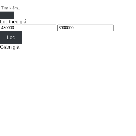
Tìm
kiếm:
Lọc theo giá
Giá
Giá
thấp
cao
Lọc
nhất
nhất
Giảm giá!