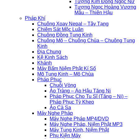
Tượng Kim Đồng Ngọc Nữ
Tượng Ngọc Hoàng Vương
Mẫu – Thiên Hậu
Pháp Khí
Chuông Xoay Nepal – Tây Tạng
Chiêm Sát Mộc Luân
Chuông Đồng Tụng Kinh
Chuông Mõ – Chuông Chùa – Chuông Tụng
Kinh
Địa Chung
Kệ Kinh Sách
Khánh
Máy Bấm Niệm Phật Kí Số
Mõ Tụng Kinh – Mõ Chùa
Pháp Phục
Chuỗi Vòng
Áo Tràng – Áo Hậu Tăng Ni
Pháp Phục Cho Tu Sĩ (Tăng – Ni) –
Pháp Phục Tỳ Kheo
Áo Cà Sa
Máy Nghe Pháp
Máy Nghe Pháp MP4/DVD
Máy Nghe Pháp, Niệm Phật MP3
Máy Tụng Kinh, Niệm Phật
Phụ Kiện Máy