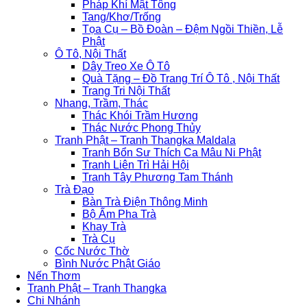
Pháp Khí Mật Tông
Tang/Khơ/Trống
Tọa Cụ – Bồ Đoàn – Đệm Ngồi Thiền, Lễ
Phật
Ô Tô, Nội Thất
Dây Treo Xe Ô Tô
Quà Tặng – Đồ Trang Trí Ô Tô , Nội Thất
Trang Tri Nội Thất
Nhang, Trầm, Thác
Thác Khói Trầm Hương
Thác Nước Phong Thủy
Tranh Phật – Tranh Thangka Maldala
Tranh Bổn Sư Thích Ca Mâu Ni Phật
Tranh Liên Trì Hải Hội
Tranh Tây Phương Tam Thánh
Trà Đạo
Bàn Trà Điện Thông Minh
Bộ Ấm Pha Trà
Khay Trà
Trà Cụ
Cốc Nước Thờ
Bình Nước Phật Giáo
Nến Thơm
Tranh Phật – Tranh Thangka
Chi Nhánh