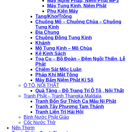
Máy Nghe Pháp, Niệm Phật MP3
Máy Tụng Kinh, Niệm Phật
Phụ Kiện Máy
Tang/Khơ/Trống
Chuông Mõ – Chuông Chùa – Chuông
Tụng Kinh
Địa Chung
Chuông Đồng Tụng Kinh
Khánh
Mõ Tụng Kinh – Mõ Chùa
Kệ Kinh Sách
Tọa Cụ – Bồ Đoàn – Đệm Ngồi Thiền, Lễ
Phật
Chiêm Sát Mộc Luân
Pháp Khí Mật Tông
Máy Bấm Niệm Phật Kí Số
Ô TÔ, NỘI THẤT
Quà Tặng – Đồ Trang Trí Ô Tô , Nội Thất
Tranh Phật – Tranh Thangka Maldala
Tranh Bổn Sư Thích Ca Mâu Ni Phật
Tranh Tây Phương Tam Thánh
Tranh Liên Trì Hải Hội
Bình Nước Phật Giáo
Cốc Nước Thờ
Nến Thơm