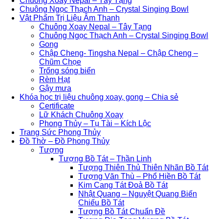
Chuông Xoay Nepal – Tây Tạng
Chuông Ngọc Thạch Anh – Crystal Singing Bowl
Vật Phẩm Trị Liệu Âm Thanh
Chuông Xoay Nepal – Tây Tạng
Chuông Ngọc Thạch Anh – Crystal Singing Bowl
Gong
Chập Cheng- Tingsha Nepal – Chập Cheng –
Chũm Chọe
Trống sóng biển
Rèm Hạt
Gậy mưa
Khóa học trị liệu chuông xoay, gong – Chia sẻ
Certificate
Lữ Khách Chuông Xoay
Phong Thủy – Tụ Tài – Kích Lộc
Trang Sức Phong Thủy
Đồ Thờ – Đồ Phong Thủy
Tượng
Tượng Bồ Tát – Thần Linh
Tượng Thiên Thủ Thiên Nhãn Bồ Tát
Tượng Văn Thù – Phổ Hiền Bồ Tát
Kim Cang Tát Đoả Bồ Tát
Nhật Quang – Nguyệt Quang Biến
Chiếu Bồ Tát
Tượng Bồ Tát Chuẩn Đề