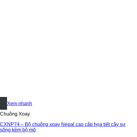
+
Xem nhanh
Chuông Xoay
CXNP74 – Bộ chuông xoay Nepal cao cấp họa tiết cây sự
sống kèm bộ mõ