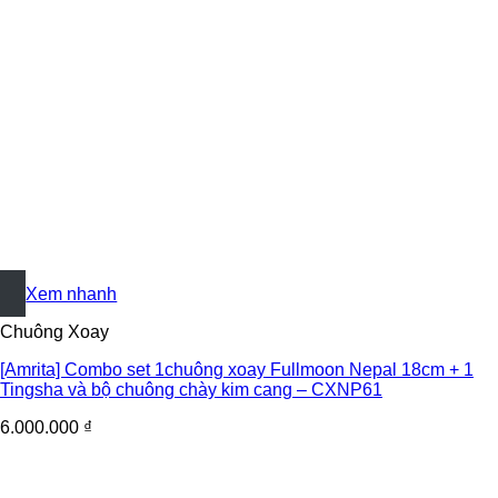
+
Xem nhanh
Chuông Xoay
[Amrita] Combo set 1chuông xoay Fullmoon Nepal 18cm + 1
Tingsha và bộ chuông chày kim cang – CXNP61
6.000.000
₫