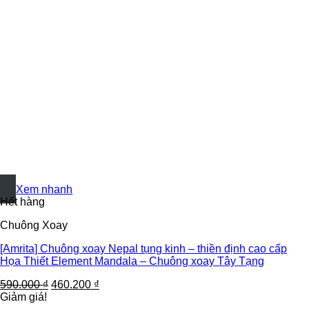
+
Xem nhanh
Hết hàng
Chuông Xoay
[Amrita] Chuông xoay Nepal tụng kinh – thiền định cao cấp
Họa Thiết Element Mandala – Chuông xoay Tây Tạng
590.000
₫
460.200
₫
Giảm giá!