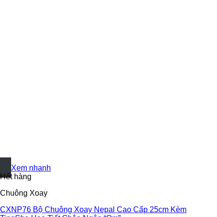
+
Xem nhanh
Hết hàng
Chuông Xoay
CXNP76 Bộ Chuông Xoay Nepal Cao Cấp 25cm Kèm