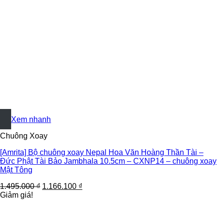
+
Xem nhanh
Chuông Xoay
[Amrita] Bộ chuông xoay Nepal Hoa Văn Hoàng Thần Tài –
Đức Phật Tài Bảo Jambhala 10.5cm – CXNP14 – chuông xoay
Mật Tông
1.495.000
₫
1.166.100
₫
Giảm giá!