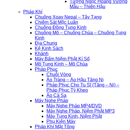
Tượng Ngọc Hoàng Vương
Mẫu – Thiên Hậu
Pháp Khí
Chuông Xoay Nepal – Tây Tạng
Chiêm Sát Mộc Luân
Chuông Đồng Tụng Kinh
Chuông Mõ – Chuông Chùa – Chuông Tụng
Kinh
Địa Chung
Kệ Kinh Sách
Khánh
Máy Bấm Niệm Phật Kí Số
Mõ Tụng Kinh – Mõ Chùa
Pháp Phục
Chuỗi Vòng
Áo Tràng – Áo Hậu Tăng Ni
Pháp Phục Cho Tu Sĩ (Tăng – Ni) –
Pháp Phục Tỳ Kheo
Áo Cà Sa
Máy Nghe Pháp
Máy Nghe Pháp MP4/DVD
Máy Nghe Pháp, Niệm Phật MP3
Máy Tụng Kinh, Niệm Phật
Phụ Kiện Máy
Pháp Khí Mật Tông