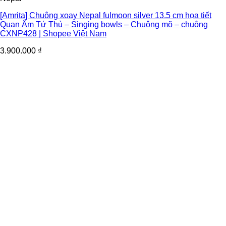
[Amrita] Chuông xoay Nepal fulmoon silver 13.5 cm họa tiết
Quan Âm Tứ Thủ – Singing bowls – Chuông mõ – chuông
CXNP428 | Shopee Việt Nam
3.900.000
₫