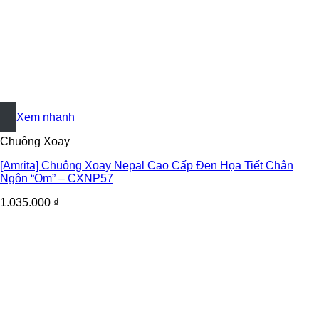
+
Xem nhanh
Chuông Xoay
[Amrita] Chuông Xoay Nepal Cao Cấp Đen Họa Tiết Chân
Ngôn “Om” – CXNP57
1.035.000
₫