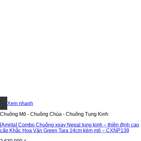
+
Xem nhanh
Chuông Mõ - Chuông Chùa - Chuông Tụng Kinh
[Amrita] Combo Chuông xoay Nepal tụng kinh – thiền định cao
cấp Khắc Hoa Văn Green Tara 14cm kèm mõ – CXNP139