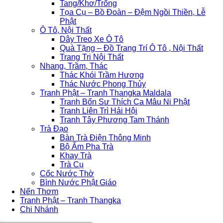
Tang/Khơ/Trống
Tọa Cụ – Bồ Đoàn – Đệm Ngồi Thiền, Lễ
Phật
Ô Tô, Nội Thất
Dây Treo Xe Ô Tô
Quà Tặng – Đồ Trang Trí Ô Tô , Nội Thất
Trang Tri Nội Thất
Nhang, Trầm, Thác
Thác Khói Trầm Hương
Thác Nước Phong Thủy
Tranh Phật – Tranh Thangka Maldala
Tranh Bổn Sư Thích Ca Mâu Ni Phật
Tranh Liên Trì Hải Hội
Tranh Tây Phương Tam Thánh
Trà Đạo
Bàn Trà Điện Thông Minh
Bộ Ấm Pha Trà
Khay Trà
Trà Cụ
Cốc Nước Thờ
Bình Nước Phật Giáo
Nến Thơm
Tranh Phật – Tranh Thangka
Chi Nhánh