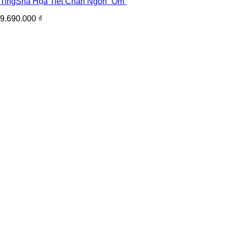
TingSha Họa Tiết Chân Ngôn “Om”
9.690.000
₫