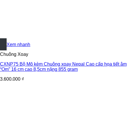
+
Xem nhanh
Chuông Xoay
CXNP75 Bộ Mõ kèm Chuông xoay Nepal Cao cấp họa tiết âm
“Om” 16 cm cao 8,5cm nặng 855 gram
3.600.000
₫