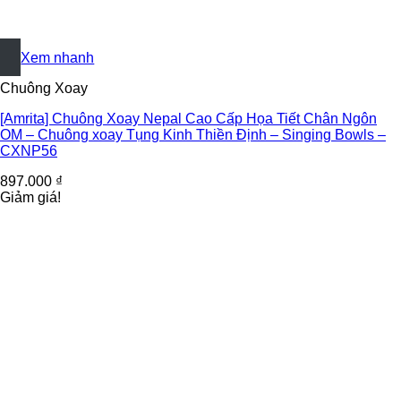
+
Xem nhanh
Chuông Xoay
[Amrita] Chuông Xoay Nepal Cao Cấp Họa Tiết Chân Ngôn
OM – Chuông xoay Tụng Kinh Thiền Định – Singing Bowls –
CXNP56
897.000
₫
Giảm giá!