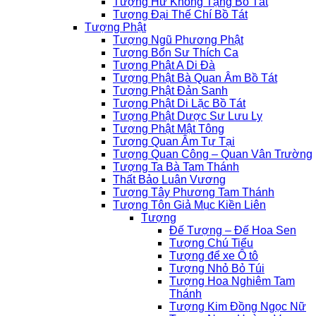
Tượng Hư Không Tạng Bồ Tát
Tượng Đại Thế Chí Bồ Tát
Tượng Phật
Tượng Ngũ Phương Phật
Tượng Bổn Sư Thích Ca
Tượng Phật A Di Đà
Tượng Phật Bà Quan Âm Bồ Tát
Tượng Phật Đản Sanh
Tượng Phật Di Lặc Bồ Tát
Tượng Phật Dược Sư Lưu Ly
Tượng Phật Mật Tông
Tượng Quan Âm Tự Tại
Tượng Quan Công – Quan Vân Trường
Tượng Ta Bà Tam Thánh
Thất Bảo Luân Vương
Tượng Tây Phương Tam Thánh
Tượng Tôn Giả Mục Kiền Liên
Tượng
Đế Tượng – Đế Hoa Sen
Tượng Chú Tiểu
Tượng để xe Ô tô
Tượng Nhỏ Bỏ Túi
Tượng Hoa Nghiêm Tam
Thánh
Tượng Kim Đồng Ngọc Nữ