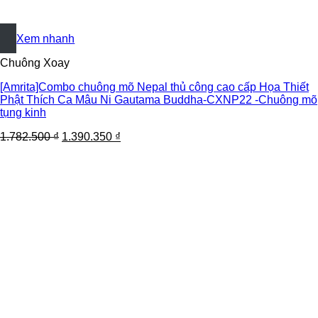
+
Xem nhanh
Chuông Xoay
[Amrita]Combo chuông mõ Nepal thủ công cao cấp Họa Thiết
Phật Thích Ca Mâu Ni Gautama Buddha-CXNP22 -Chuông mõ
tụng kinh
1.782.500
₫
1.390.350
₫