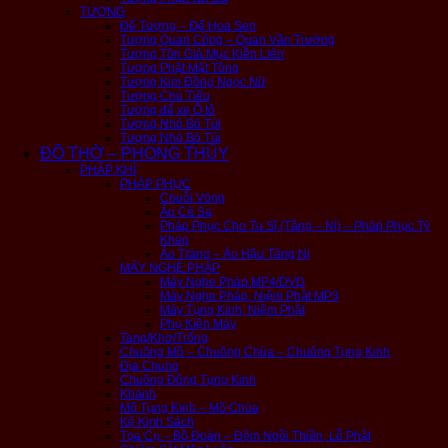
TƯỢNG
Đế Tượng – Đế Hoa Sen
Tượng Quan Công – Quan Vân Trường
Tượng Tôn Giả Mục Kiền Liên
Tượng Phật Mật Tông
Tượng Kim Đồng Ngọc Nữ
Tượng Chú Tiểu
Tượng để xe Ô tô
Tượng Nhỏ Bỏ Túi
Tượng Nhỏ Bỏ Túi
ĐỒ THỜ – PHONG THỦY
PHÁP KHÍ
PHÁP PHỤC
Chuỗi Vòng
Áo Cà Sa
Pháp Phục Cho Tu Sĩ (Tăng – Ni) – Pháp Phục Tỳ
Kheo
Áo Tràng – Áo Hậu Tăng Ni
MÁY NGHE PHÁP
Máy Nghe Pháp MP4/DVD
Máy Nghe Pháp, Niệm Phật MP3
Máy Tụng Kinh, Niệm Phật
Phụ Kiện Máy
Tang/Khơ/Trống
Chuông Mõ – Chuông Chùa – Chuông Tụng Kinh
Địa Chung
Chuông Đồng Tụng Kinh
Khánh
Mõ Tụng Kinh – Mõ Chùa
Kệ Kinh Sách
Tọa Cụ – Bồ Đoàn – Đệm Ngồi Thiền, Lễ Phật