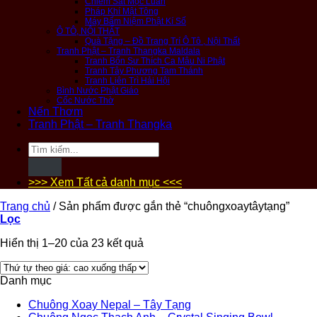
Chiêm Sát Mộc Luân
Pháp Khí Mật Tông
Máy Bấm Niệm Phật Kí Số
Ô TÔ, NỘI THẤT
Quà Tặng – Đồ Trang Trí Ô Tô , Nội Thất
Tranh Phật – Tranh Thangka Maldala
Tranh Bổn Sư Thích Ca Mâu Ni Phật
Tranh Tây Phương Tam Thánh
Tranh Liên Trì Hải Hội
Bình Nước Phật Giáo
Cốc Nước Thờ
Nến Thơm
Tranh Phật – Tranh Thangka
Tìm
kiếm:
>>> Xem Tất cả danh mục <<<
Trang chủ
/
Sản phẩm được gắn thẻ “chuôngxoaytâytạng”
Lọc
Hiển thị 1–20 của 23 kết quả
Danh mục
Chuông Xoay Nepal – Tây Tạng