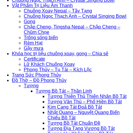
Chuông Ngọc Thạch Anh – Crystal Singing Bowl
Vật Phẩm Trị Liệu Âm Thanh
Chuông Xoay Nepal – Tây Tạng
Chuông Ngọc Thạch Anh – Crystal Singing Bowl
Gong
Chập Cheng- Tingsha Nepal – Chập Cheng –
Chũm Chọe
Trống sóng biển
Rèm Hạt
Gậy mưa
Khóa học trị liệu chuông xoay, gong – Chia sẻ
Certificate
Lữ Khách Chuông Xoay
Phong Thủy – Tụ Tài – Kích Lộc
Trang Sức Phong Thủy
Đồ Thờ – Đồ Phong Thủy
Tượng
Tượng Bồ Tát – Thần Linh
Tượng Thiên Thủ Thiên Nhãn Bồ Tát
Tượng Văn Thù – Phổ Hiền Bồ Tát
Kim Cang Tát Đoả Bồ Tát
Nhật Quang – Nguyệt Quang Biến
Chiếu Bồ Tát
Tượng Bồ Tát Chuẩn Đề
Tượng Địa Tạng Vương Bồ Tát