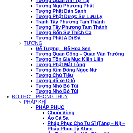
Tượng Quan Âm Tự Tại
Tượng Ngũ Phương Phật
Tượng Phật Đản Sanh
Tượng Phật Dược Sư Lưu Ly
Tranh Tây Phương Tam Thánh
Tượng Tây Phương Tam Thánh
Tượng Bổn Sư Thích Ca
Tượng Phật A Di Đà
TƯỢNG
Đế Tượng – Đế Hoa Sen
Tượng Quan Công – Quan Vân Trường
Tượng Tôn Giả Mục Kiền Liên
Tượng Phật Mật Tông
Tượng Kim Đồng Ngọc Nữ
Tượng Chú Tiểu
Tượng để xe Ô tô
Tượng Nhỏ Bỏ Túi
Tượng Nhỏ Bỏ Túi
ĐỒ THỜ – PHONG THỦY
PHÁP KHÍ
PHÁP PHỤC
Chuỗi Vòng
Áo Cà Sa
Pháp Phục Cho Tu Sĩ (Tăng – Ni) –
Pháp Phục Tỳ Kheo