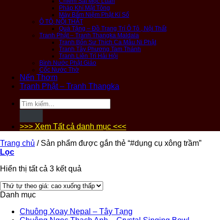
Chiêm Sát Mộc Luân
Pháp Khí Mật Tông
Máy Bấm Niệm Phật Kí Số
Ô TÔ, NỘI THẤT
Quà Tặng – Đồ Trang Trí Ô Tô , Nội Thất
Tranh Phật – Tranh Thangka Maldala
Tranh Bổn Sư Thích Ca Mâu Ni Phật
Tranh Tây Phương Tam Thánh
Tranh Liên Trì Hải Hội
Bình Nước Phật Giáo
Cốc Nước Thờ
Nến Thơm
Tranh Phật – Tranh Thangka
Tìm
kiếm:
>>> Xem Tất cả danh mục <<<
Trang chủ
/
Sản phẩm được gắn thẻ “#dụng cụ xông trầm”
Lọc
Hiển thị tất cả 3 kết quả
Danh mục
Chuông Xoay Nepal – Tây Tạng