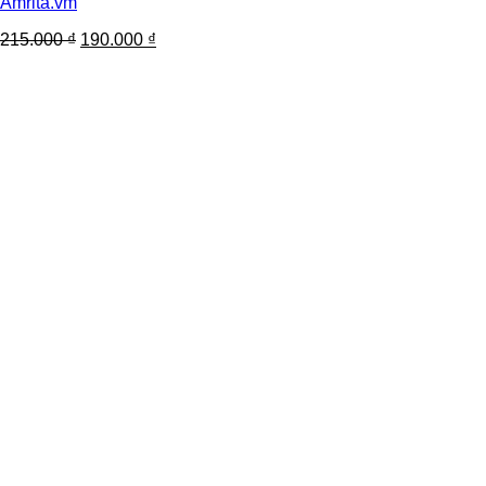
Amrita.vm
215.000
₫
190.000
₫