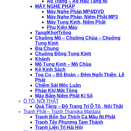
Áo Tràng – Áo Hậu Tăng Ni
MÁY NGHE PHÁP
Máy Nghe Pháp MP4/DVD
Máy Nghe Pháp, Niệm Phật MP3
Máy Tụng Kinh, Niệm Phật
Phụ Kiện Máy
Tang/Khơ/Trống
Chuông Mõ – Chuông Chùa – Chuông
Tụng Kinh
Địa Chung
Chuông Đồng Tụng Kinh
Khánh
Mõ Tụng Kinh – Mõ Chùa
Kệ Kinh Sách
Tọa Cụ – Bồ Đoàn – Đệm Ngồi Thiền, Lễ
Phật
Chiêm Sát Mộc Luân
Pháp Khí Mật Tông
Máy Bấm Niệm Phật Kí Số
Ô TÔ, NỘI THẤT
Quà Tặng – Đồ Trang Trí Ô Tô , Nội Thất
Tranh Phật – Tranh Thangka Maldala
Tranh Bổn Sư Thích Ca Mâu Ni Phật
Tranh Tây Phương Tam Thánh
Tranh Liên Trì Hải Hội