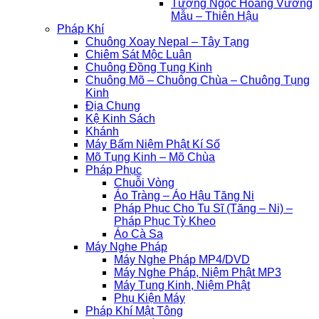
Tượng Ngọc Hoàng Vương
Mẫu – Thiên Hậu
Pháp Khí
Chuông Xoay Nepal – Tây Tạng
Chiêm Sát Mộc Luân
Chuông Đồng Tụng Kinh
Chuông Mõ – Chuông Chùa – Chuông Tụng
Kinh
Địa Chung
Kệ Kinh Sách
Khánh
Máy Bấm Niệm Phật Kí Số
Mõ Tụng Kinh – Mõ Chùa
Pháp Phục
Chuỗi Vòng
Áo Tràng – Áo Hậu Tăng Ni
Pháp Phục Cho Tu Sĩ (Tăng – Ni) –
Pháp Phục Tỳ Kheo
Áo Cà Sa
Máy Nghe Pháp
Máy Nghe Pháp MP4/DVD
Máy Nghe Pháp, Niệm Phật MP3
Máy Tụng Kinh, Niệm Phật
Phụ Kiện Máy
Pháp Khí Mật Tông