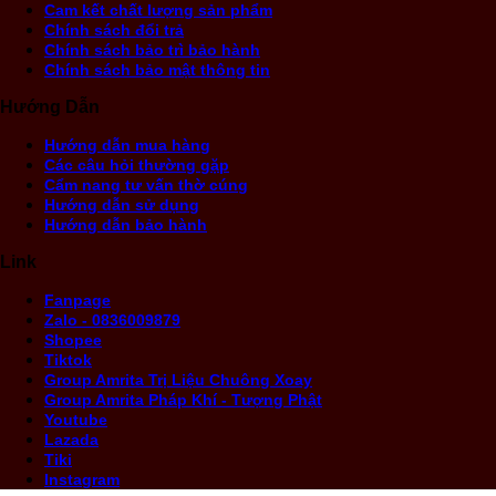
Cam kết chất lượng sản phẩm
Chính sách đổi trả
Chính sách bảo trì bảo hành
Chính sách bảo mật thông tin
Hướng Dẫn
Hướng dẫn mua hàng
Các câu hỏi thường gặp
Cẩm nang tư vấn thờ cúng
Hướng dẫn sử dụng
Hướng dẫn bảo hành
Link
Fanpage
Zalo - 0836009879
Shopee
Tiktok
Group Amrita Trị Liệu Chuông Xoay
Group Amrita Pháp Khí - Tượng Phật
Youtube
Lazada
Tiki
Instagram