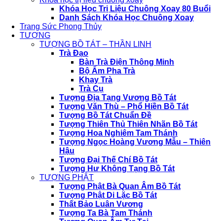
Khóa Học Trị Liệu Chuông Xoay 80 Buổi
Danh Sách Khóa Học Chuông Xoay
Trang Sức Phong Thủy
TƯỢNG
TƯỢNG BỒ TÁT – THẦN LINH
Trà Đạo
Bàn Trà Điện Thông Minh
Bộ Ấm Pha Trà
Khay Trà
Trà Cụ
Tượng Địa Tạng Vương Bồ Tát
Tượng Văn Thù – Phổ Hiền Bồ Tát
Tượng Bồ Tát Chuẩn Đề
Tượng Thiên Thủ Thiên Nhãn Bồ Tát
Tượng Hoa Nghiêm Tam Thánh
Tượng Ngọc Hoàng Vương Mẫu – Thiên
Hậu
Tượng Đại Thế Chí Bồ Tát
Tượng Hư Không Tạng Bồ Tát
TƯỢNG PHẬT
Tượng Phật Bà Quan Âm Bồ Tát
Tượng Phật Di Lặc Bồ Tát
Thất Bảo Luân Vương
Tượng Ta Bà Tam Thánh