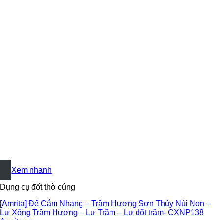
+
Xem nhanh
Dụng cụ đốt thờ cúng
[Amrita] Đế Cắm Nhang – Trầm Hương Sơn Thủy Núi Non –
Lư Xông Trầm Hương – Lư Trầm – Lư đốt trầm- CXNP138