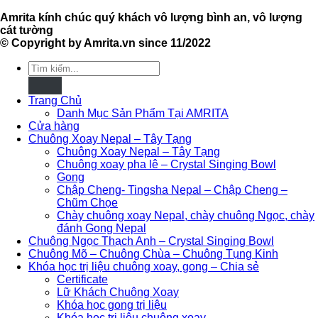
Amrita kính chúc quý khách vô lượng bình an, vô lượng
cát tường
© Copyright by Amrita.vn since 11/2022
Tìm
kiếm:
Trang Chủ
Danh Mục Sản Phẩm Tại AMRITA
Cửa hàng
Chuông Xoay Nepal – Tây Tạng
Chuông Xoay Nepal – Tây Tạng
Chuông xoay pha lê – Crystal Singing Bowl
Gong
Chập Cheng- Tingsha Nepal – Chập Cheng –
Chũm Chọe
Chày chuông xoay Nepal, chày chuông Ngọc, chày
đánh Gong Nepal
Chuông Ngọc Thạch Anh – Crystal Singing Bowl
Chuông Mõ – Chuông Chùa – Chuông Tụng Kinh
Khóa học trị liệu chuông xoay, gong – Chia sẻ
Certificate
Lữ Khách Chuông Xoay
Khóa học gong trị liệu
Khóa học trị liệu chuông xoay