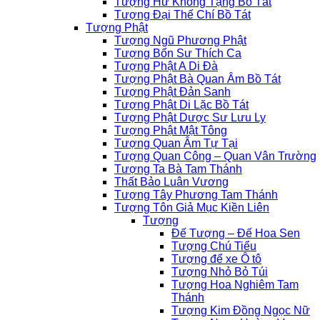
Tượng Hư Không Tạng Bồ Tát
Tượng Đại Thế Chí Bồ Tát
Tượng Phật
Tượng Ngũ Phương Phật
Tượng Bổn Sư Thích Ca
Tượng Phật A Di Đà
Tượng Phật Bà Quan Âm Bồ Tát
Tượng Phật Đản Sanh
Tượng Phật Di Lặc Bồ Tát
Tượng Phật Dược Sư Lưu Ly
Tượng Phật Mật Tông
Tượng Quan Âm Tự Tại
Tượng Quan Công – Quan Vân Trường
Tượng Ta Bà Tam Thánh
Thất Bảo Luân Vương
Tượng Tây Phương Tam Thánh
Tượng Tôn Giả Mục Kiền Liên
Tượng
Đế Tượng – Đế Hoa Sen
Tượng Chú Tiểu
Tượng để xe Ô tô
Tượng Nhỏ Bỏ Túi
Tượng Hoa Nghiêm Tam
Thánh
Tượng Kim Đồng Ngọc Nữ