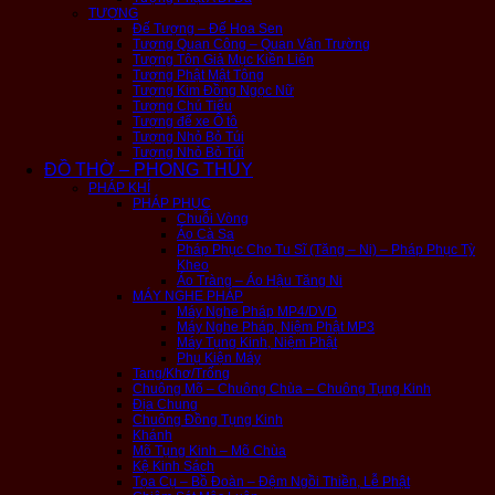
TƯỢNG
Đế Tượng – Đế Hoa Sen
Tượng Quan Công – Quan Vân Trường
Tượng Tôn Giả Mục Kiền Liên
Tượng Phật Mật Tông
Tượng Kim Đồng Ngọc Nữ
Tượng Chú Tiểu
Tượng để xe Ô tô
Tượng Nhỏ Bỏ Túi
Tượng Nhỏ Bỏ Túi
ĐỒ THỜ – PHONG THỦY
PHÁP KHÍ
PHÁP PHỤC
Chuỗi Vòng
Áo Cà Sa
Pháp Phục Cho Tu Sĩ (Tăng – Ni) – Pháp Phục Tỳ
Kheo
Áo Tràng – Áo Hậu Tăng Ni
MÁY NGHE PHÁP
Máy Nghe Pháp MP4/DVD
Máy Nghe Pháp, Niệm Phật MP3
Máy Tụng Kinh, Niệm Phật
Phụ Kiện Máy
Tang/Khơ/Trống
Chuông Mõ – Chuông Chùa – Chuông Tụng Kinh
Địa Chung
Chuông Đồng Tụng Kinh
Khánh
Mõ Tụng Kinh – Mõ Chùa
Kệ Kinh Sách
Tọa Cụ – Bồ Đoàn – Đệm Ngồi Thiền, Lễ Phật