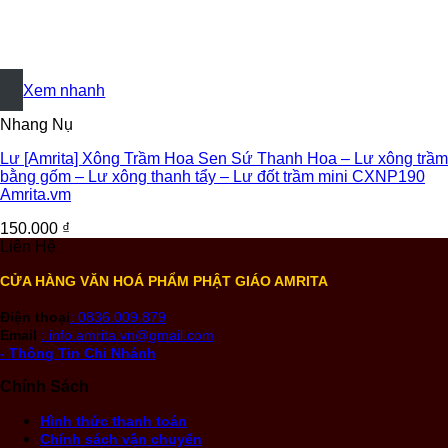
+
Xem nhanh
Nhang Nụ
Lư [Amrita] Xông Trầm Hoa Sen Sứ Thanh Hoa – Lư xông trầm
bằng gốm – Lư xông thanh tẩy – Lư đốt trầm mini CXNP190
Amrita.vm
150.000
₫
Liên Hệ
CỬA HÀNG VĂN HOÁ PHẨM PHẬT GIÁO AMRITA
Điện thoại
: 0836.009.879
Email
: info.amrita.vn@gmail.com
- Thông Tin Chi Nhánh
Chính Sách
Hình thức thanh toán
Chính sách vận chuyển