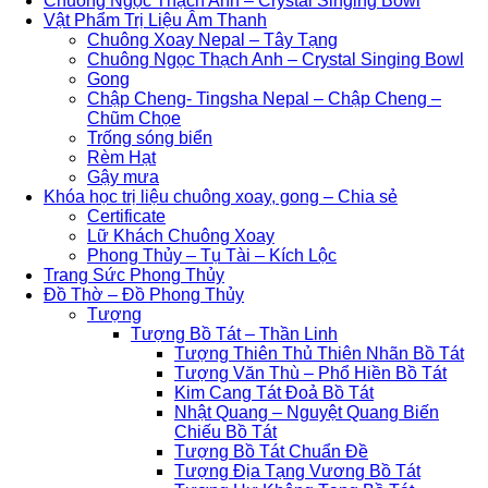
Chuông Ngọc Thạch Anh – Crystal Singing Bowl
Vật Phẩm Trị Liệu Âm Thanh
Chuông Xoay Nepal – Tây Tạng
Chuông Ngọc Thạch Anh – Crystal Singing Bowl
Gong
Chập Cheng- Tingsha Nepal – Chập Cheng –
Chũm Chọe
Trống sóng biển
Rèm Hạt
Gậy mưa
Khóa học trị liệu chuông xoay, gong – Chia sẻ
Certificate
Lữ Khách Chuông Xoay
Phong Thủy – Tụ Tài – Kích Lộc
Trang Sức Phong Thủy
Đồ Thờ – Đồ Phong Thủy
Tượng
Tượng Bồ Tát – Thần Linh
Tượng Thiên Thủ Thiên Nhãn Bồ Tát
Tượng Văn Thù – Phổ Hiền Bồ Tát
Kim Cang Tát Đoả Bồ Tát
Nhật Quang – Nguyệt Quang Biến
Chiếu Bồ Tát
Tượng Bồ Tát Chuẩn Đề
Tượng Địa Tạng Vương Bồ Tát