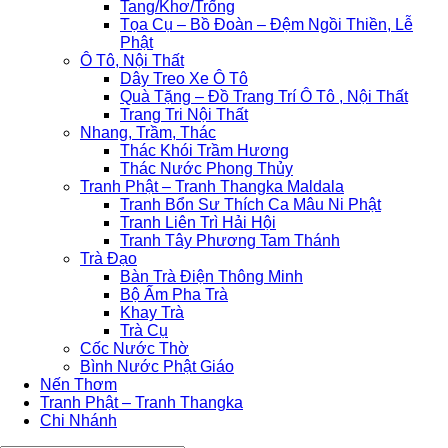
Tang/Khơ/Trống
Tọa Cụ – Bồ Đoàn – Đệm Ngồi Thiền, Lễ
Phật
Ô Tô, Nội Thất
Dây Treo Xe Ô Tô
Quà Tặng – Đồ Trang Trí Ô Tô , Nội Thất
Trang Tri Nội Thất
Nhang, Trầm, Thác
Thác Khói Trầm Hương
Thác Nước Phong Thủy
Tranh Phật – Tranh Thangka Maldala
Tranh Bổn Sư Thích Ca Mâu Ni Phật
Tranh Liên Trì Hải Hội
Tranh Tây Phương Tam Thánh
Trà Đạo
Bàn Trà Điện Thông Minh
Bộ Ấm Pha Trà
Khay Trà
Trà Cụ
Cốc Nước Thờ
Bình Nước Phật Giáo
Nến Thơm
Tranh Phật – Tranh Thangka
Chi Nhánh