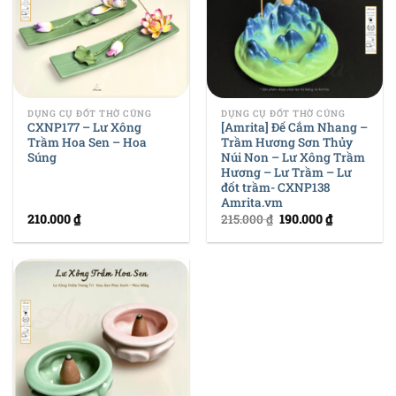
DỤNG CỤ ĐỐT THỜ CÚNG
DỤNG CỤ ĐỐT THỜ CÚNG
CXNP177 – Lư Xông
[Amrita] Đế Cắm Nhang –
Trầm Hoa Sen – Hoa
Trầm Hương Sơn Thủy
Súng
Núi Non – Lư Xông Trầm
Hương – Lư Trầm – Lư
đốt trầm- CXNP138
Amrita.vm
210.000
₫
215.000
₫
190.000
₫