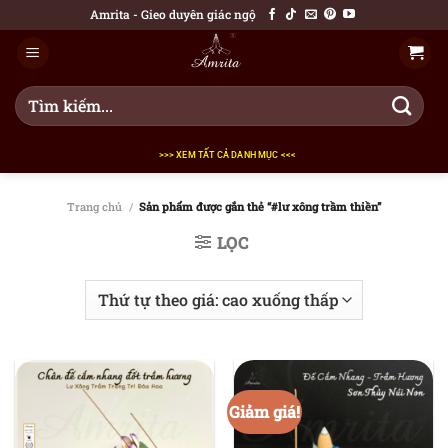
Bỏ
Amrita - Gieo duyên giác ngộ
qua
nội
dung
Tìm
kiếm:
>>> XEM TẤT CẢ DANH MỤC <<<
Trang chủ
/
Sản phẩm được gắn thẻ “#lư xông trầm thiền”
LỌC
Giảm giá!