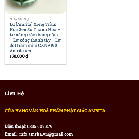
NHANG NỤ
Lư [Amrita] Xông Trầm
Hoa Sen Sứ Thanh Hoa –
Lư xông trầm bằng gốm
– Lư xông thanh tẩy – Lư
đốt trầm mini CXNP190
Amrita.vm
150.000
₫
Liên Hệ
CỬA HÀNG VĂN HOÁ PHẨM PHẬT GIÁO AMRITA
Điện thoại
: 0836.009.879
Email
: info.amrita.vn@gmail.com