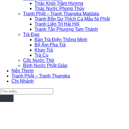
Thác Khói Trầm Hương
Thác Nước Phong Thủy
Tranh Phật – Tranh Thangka Maldala
Tranh Bổn Sư Thích Ca Mâu Ni Phật
Tranh Liên Trì Hải Hội
Tranh Tây Phương Tam Thánh
Trà Đạo
Bàn Trà Điện Thông Minh
Bộ Ấm Pha Trà
Khay Trà
Trà Cụ
Cốc Nước Thờ
Bình Nước Phật Giáo
Nến Thơm
Tranh Phật – Tranh Thangka
Chi Nhánh
Tìm
kiếm: