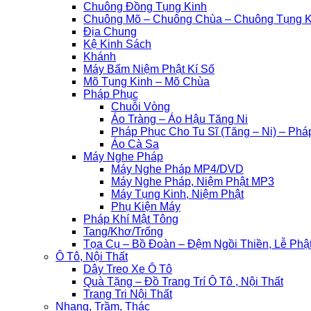
Chuông Đồng Tụng Kinh
Chuông Mõ – Chuông Chùa – Chuông Tụng K
Địa Chung
Kệ Kinh Sách
Khánh
Máy Bấm Niệm Phật Kí Số
Mõ Tụng Kinh – Mõ Chùa
Pháp Phục
Chuỗi Vòng
Áo Tràng – Áo Hậu Tăng Ni
Pháp Phục Cho Tu Sĩ (Tăng – Ni) – Ph
Áo Cà Sa
Máy Nghe Pháp
Máy Nghe Pháp MP4/DVD
Máy Nghe Pháp, Niệm Phật MP3
Máy Tụng Kinh, Niệm Phật
Phụ Kiện Máy
Pháp Khí Mật Tông
Tang/Khơ/Trống
Tọa Cụ – Bồ Đoàn – Đệm Ngồi Thiền, Lễ Phậ
Ô Tô, Nội Thất
Dây Treo Xe Ô Tô
Quà Tặng – Đồ Trang Trí Ô Tô , Nội Thất
Trang Tri Nội Thất
Nhang, Trầm, Thác