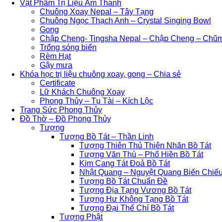
Vật Phẩm Trị Liệu Âm Thanh
Chuông Xoay Nepal – Tây Tạng
Chuông Ngọc Thạch Anh – Crystal Singing Bowl
Gong
Chập Cheng- Tingsha Nepal – Chập Cheng – Chũ
Trống sóng biển
Rèm Hạt
Gậy mưa
Khóa học trị liệu chuông xoay, gong – Chia sẻ
Certificate
Lữ Khách Chuông Xoay
Phong Thủy – Tụ Tài – Kích Lộc
Trang Sức Phong Thủy
Đồ Thờ – Đồ Phong Thủy
Tượng
Tượng Bồ Tát – Thần Linh
Tượng Thiên Thủ Thiên Nhãn Bồ Tát
Tượng Văn Thù – Phổ Hiền Bồ Tát
Kim Cang Tát Đoả Bồ Tát
Nhật Quang – Nguyệt Quang Biến Chiếu
Tượng Bồ Tát Chuẩn Đề
Tượng Địa Tạng Vương Bồ Tát
Tượng Hư Không Tạng Bồ Tát
Tượng Đại Thế Chí Bồ Tát
Tượng Phật