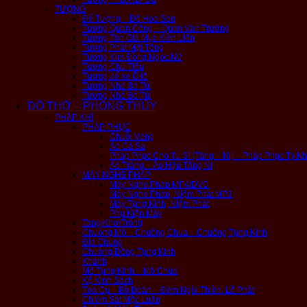
TƯỢNG
Đế Tượng – Đế Hoa Sen
Tượng Quan Công – Quan Vân Trường
Tượng Tôn Giả Mục Kiền Liên
Tượng Phật Mật Tông
Tượng Kim Đồng Ngọc Nữ
Tượng Chú Tiểu
Tượng để xe Ô tô
Tượng Nhỏ Bỏ Túi
Tượng Nhỏ Bỏ Túi
ĐỒ THỜ – PHONG THỦY
PHÁP KHÍ
PHÁP PHỤC
Chuỗi Vòng
Áo Cà Sa
Pháp Phục Cho Tu Sĩ (Tăng – Ni) – Pháp Phục Tỳ K
Áo Tràng – Áo Hậu Tăng Ni
MÁY NGHE PHÁP
Máy Nghe Pháp MP4/DVD
Máy Nghe Pháp, Niệm Phật MP3
Máy Tụng Kinh, Niệm Phật
Phụ Kiện Máy
Tang/Khơ/Trống
Chuông Mõ – Chuông Chùa – Chuông Tụng Kinh
Địa Chung
Chuông Đồng Tụng Kinh
Khánh
Mõ Tụng Kinh – Mõ Chùa
Kệ Kinh Sách
Tọa Cụ – Bồ Đoàn – Đệm Ngồi Thiền, Lễ Phật
Chiêm Sát Mộc Luân