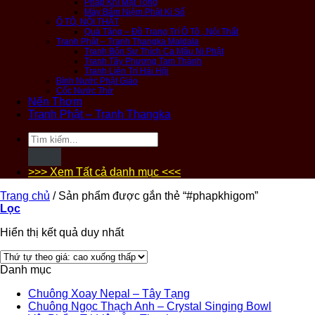
Pháp Khí Mật Tông
Máy Bấm Niệm Phật Kí Số
Ô TÔ, NỘI THẤT
Quà Tặng – Đồ Trang Trí Ô Tô , Nội Thất
Tranh Phật – Tranh Thangka Maldala
Tranh Bổn Sư Thích Ca Mâu Ni Phật
Tranh Tây Phương Tam Thánh
Tranh Liên Trì Hải Hội
Bình Nước Phật Giáo
Cốc Nước Thờ
Nến Thơm
Tranh Phật – Tranh Thangka
Tìm
kiếm:
>>> Xem Tất cả danh mục <<<
Trang chủ
/
Sản phẩm được gắn thẻ “#phapkhigom”
Lọc
Hiển thị kết quả duy nhất
Danh mục
Chuông Xoay Nepal – Tây Tạng
Chuông Ngọc Thạch Anh – Crystal Singing Bowl