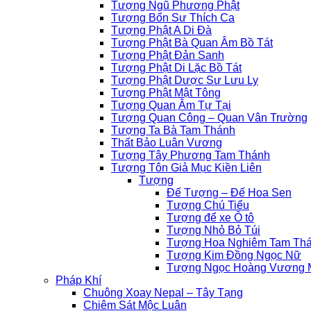
Tượng Ngũ Phương Phật
Tượng Bổn Sư Thích Ca
Tượng Phật A Di Đà
Tượng Phật Bà Quan Âm Bồ Tát
Tượng Phật Đản Sanh
Tượng Phật Di Lặc Bồ Tát
Tượng Phật Dược Sư Lưu Ly
Tượng Phật Mật Tông
Tượng Quan Âm Tự Tại
Tượng Quan Công – Quan Vân Trường
Tượng Ta Bà Tam Thánh
Thất Bảo Luân Vương
Tượng Tây Phương Tam Thánh
Tượng Tôn Giả Mục Kiền Liên
Tượng
Đế Tượng – Đế Hoa Sen
Tượng Chú Tiểu
Tượng để xe Ô tô
Tượng Nhỏ Bỏ Túi
Tượng Hoa Nghiêm Tam Th
Tượng Kim Đồng Ngọc Nữ
Tượng Ngọc Hoàng Vương M
Pháp Khí
Chuông Xoay Nepal – Tây Tạng
Chiêm Sát Mộc Luân