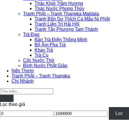
Thác Khói Trầm Hương
Thác Nước Phong Thủy
Tranh Phật – Tranh Thangka Maldala
Tranh Bổn Sư Thích Ca Mâu Ni Phật
Tranh Liên Trì Hải Hội
Tranh Tây Phương Tam Thánh
Trà Đạo
Bàn Trà Điện Thông Minh
Bộ Ấm Pha Trà
Khay Trà
Trà Cụ
Cốc Nước Thờ
Bình Nước Phật Giáo
Nến Thơm
Tranh Phật – Tranh Thangka
Chi Nhánh
Tìm
kiếm:
Lọc theo giá
Giá
Giá
Lọc
thấp
cao
nhất
nhất