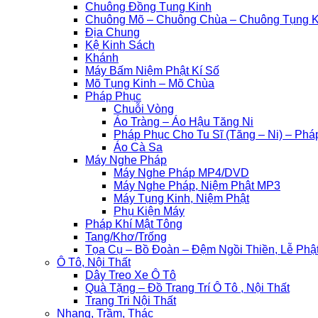
Chuông Đồng Tụng Kinh
Chuông Mõ – Chuông Chùa – Chuông Tụng K
Địa Chung
Kệ Kinh Sách
Khánh
Máy Bấm Niệm Phật Kí Số
Mõ Tụng Kinh – Mõ Chùa
Pháp Phục
Chuỗi Vòng
Áo Tràng – Áo Hậu Tăng Ni
Pháp Phục Cho Tu Sĩ (Tăng – Ni) – Ph
Áo Cà Sa
Máy Nghe Pháp
Máy Nghe Pháp MP4/DVD
Máy Nghe Pháp, Niệm Phật MP3
Máy Tụng Kinh, Niệm Phật
Phụ Kiện Máy
Pháp Khí Mật Tông
Tang/Khơ/Trống
Tọa Cụ – Bồ Đoàn – Đệm Ngồi Thiền, Lễ Phậ
Ô Tô, Nội Thất
Dây Treo Xe Ô Tô
Quà Tặng – Đồ Trang Trí Ô Tô , Nội Thất
Trang Tri Nội Thất
Nhang, Trầm, Thác