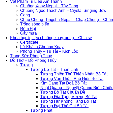
Vật Phẩm Trị Liệu Âm Thanh
Chuông Xoay Nepal – Tây Tạng
Chuông Ngọc Thạch Anh – Crystal Singing Bowl
Gong
Chập Cheng- Tingsha Nepal – Chập Cheng – Chũ
Trống sóng biển
Rèm Hạt
Gậy mưa
Khóa học trị liệu chuông xoay, gong – Chia sẻ
Certificate
Lữ Khách Chuông Xoay
Phong Thủy – Tụ Tài – Kích Lộc
Trang Sức Phong Thủy
Đồ Thờ – Đồ Phong Thủy
Tượng
Tượng Bồ Tát – Thần Linh
Tượng Thiên Thủ Thiên Nhãn Bồ Tát
Tượng Văn Thù – Phổ Hiền Bồ Tát
Kim Cang Tát Đoả Bồ Tát
Nhật Quang – Nguyệt Quang Biến Chiếu
Tượng Bồ Tát Chuẩn Đề
Tượng Địa Tạng Vương Bồ Tát
Tượng Hư Không Tạng Bồ Tát
Tượng Đại Thế Chí Bồ Tát
Tượng Phật