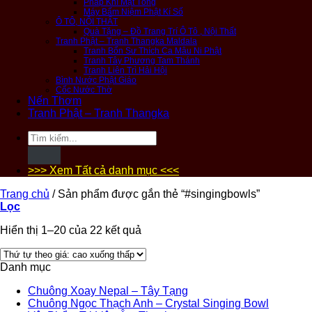
Pháp Khí Mật Tông
Máy Bấm Niệm Phật Kí Số
Ô TÔ, NỘI THẤT
Quà Tặng – Đồ Trang Trí Ô Tô , Nội Thất
Tranh Phật – Tranh Thangka Maldala
Tranh Bổn Sư Thích Ca Mâu Ni Phật
Tranh Tây Phương Tam Thánh
Tranh Liên Trì Hải Hội
Bình Nước Phật Giáo
Cốc Nước Thờ
Nến Thơm
Tranh Phật – Tranh Thangka
Tìm
kiếm:
>>> Xem Tất cả danh mục <<<
Trang chủ
/
Sản phẩm được gắn thẻ “#singingbowls”
Lọc
Hiển thị 1–20 của 22 kết quả
Danh mục
Chuông Xoay Nepal – Tây Tạng
Chuông Ngọc Thạch Anh – Crystal Singing Bowl