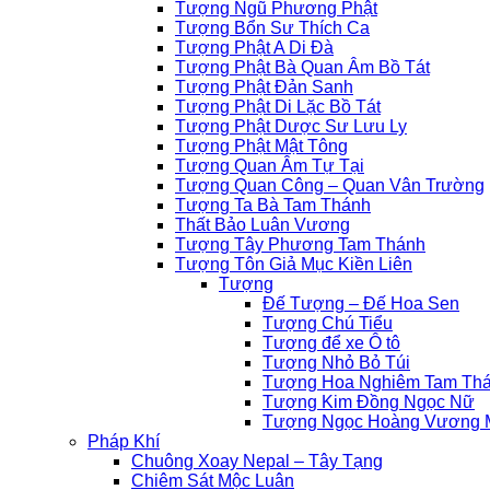
Tượng Ngũ Phương Phật
Tượng Bổn Sư Thích Ca
Tượng Phật A Di Đà
Tượng Phật Bà Quan Âm Bồ Tát
Tượng Phật Đản Sanh
Tượng Phật Di Lặc Bồ Tát
Tượng Phật Dược Sư Lưu Ly
Tượng Phật Mật Tông
Tượng Quan Âm Tự Tại
Tượng Quan Công – Quan Vân Trường
Tượng Ta Bà Tam Thánh
Thất Bảo Luân Vương
Tượng Tây Phương Tam Thánh
Tượng Tôn Giả Mục Kiền Liên
Tượng
Đế Tượng – Đế Hoa Sen
Tượng Chú Tiểu
Tượng để xe Ô tô
Tượng Nhỏ Bỏ Túi
Tượng Hoa Nghiêm Tam Th
Tượng Kim Đồng Ngọc Nữ
Tượng Ngọc Hoàng Vương M
Pháp Khí
Chuông Xoay Nepal – Tây Tạng
Chiêm Sát Mộc Luân