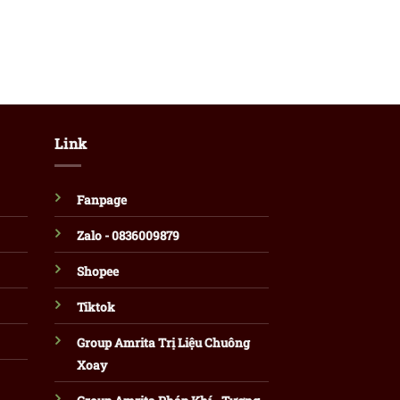
Link
Fanpage
Zalo - 0836009879
Shopee
Tiktok
Group Amrita Trị Liệu Chuông
Xoay