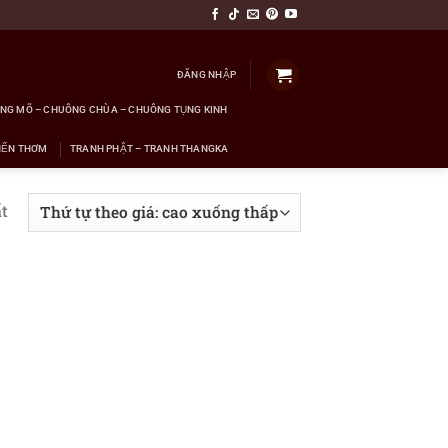
ĐĂNG NHẬP
NG MÕ – CHUÔNG CHÙA – CHUÔNG TỤNG KINH
NẾN THƠM
TRANH PHẬT – TRANH THANGKA
t