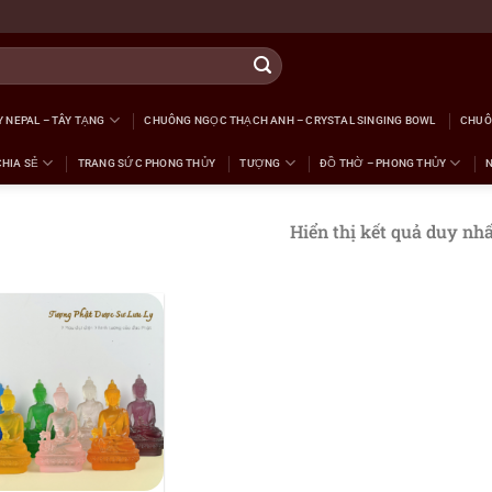
 NEPAL – TÂY TẠNG
CHUÔNG NGỌC THẠCH ANH – CRYSTAL SINGING BOWL
CHUÔ
CHIA SẺ
TRANG SỨC PHONG THỦY
TƯỢNG
ĐỒ THỜ – PHONG THỦY
Hiển thị kết quả duy nhấ