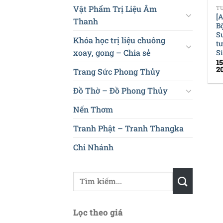
Vật Phẩm Trị Liệu Âm
[
Thanh
B
S
Khóa học trị liệu chuông
t
xoay, gong – Chia sẻ
S
1
2
Trang Sức Phong Thủy
Đồ Thờ – Đồ Phong Thủy
Nến Thơm
Tranh Phật – Tranh Thangka
Chi Nhánh
Tìm
kiếm:
Lọc theo giá