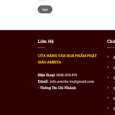
Giá
Giá
Lọc
thấp
cao
nhất
nhất
Liên Hệ
Chí
CỬA HÀNG VĂN HOÁ PHẨM PHẬT
GIÁO AMRITA
Điện thoại
: 0836.009.879
Email
: info.amrita.vn@gmail.com
- Thông Tin Chi Nhánh