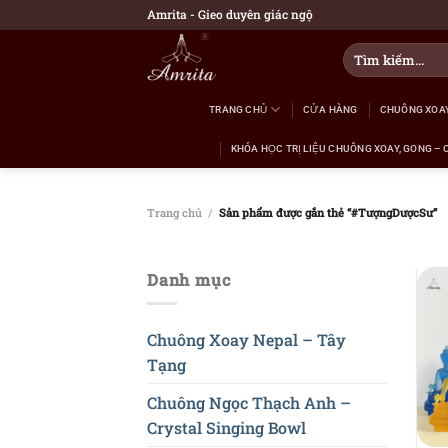
Bỏ
Amrita - Gieo duyên giác ngộ
qua
Tìm
nội
kiếm:
dung
TRANG CHỦ
CỬA HÀNG
CHUÔNG XOAY
KHÓA HỌC TRỊ LIỆU CHUÔNG XOAY, GONG – 
Trang chủ
/
Sản phẩm được gắn thẻ “#TượngDượcSư”
Danh mục
Chuông Xoay Nepal – Tây
Tạng
Chuông Ngọc Thạch Anh –
Crystal Singing Bowl
+