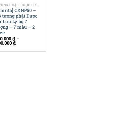
TƯỢNG PHẬT DƯỢC SƯ LƯU LY
Amrita] CXNP50 –
ộ tượng phật Dược
ư Lưu Ly bộ 7
ượng – 7 màu – 2
ize
50.000
₫
–
00.000
₫