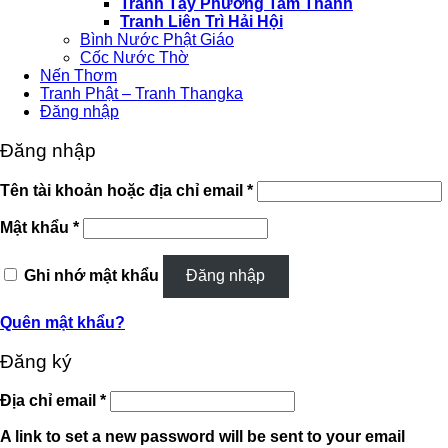
Tranh Tây Phương Tam Thánh
Tranh Liên Trì Hải Hội
Bình Nước Phật Giáo
Cốc Nước Thờ
Nến Thơm
Tranh Phật – Tranh Thangka
Đăng nhập
Đăng nhập
Bắt
Tên tài khoản hoặc địa chỉ email
*
buộc
Bắt
Mật khẩu
*
buộc
Ghi nhớ mật khẩu
Đăng nhập
Quên mật khẩu?
Đăng ký
Bắt
Địa chỉ email
*
buộc
A link to set a new password will be sent to your email