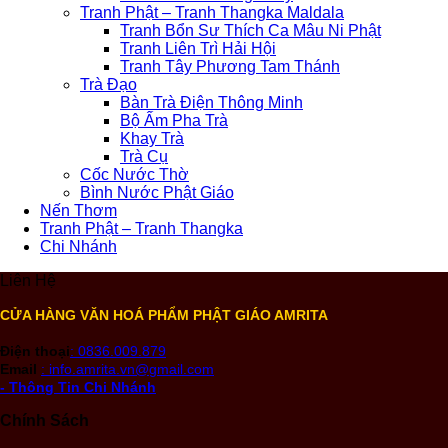
Tranh Phật – Tranh Thangka Maldala
Tranh Bổn Sư Thích Ca Mâu Ni Phật
Tranh Liên Trì Hải Hội
Tranh Tây Phương Tam Thánh
Trà Đạo
Bàn Trà Điện Thông Minh
Bộ Ấm Pha Trà
Khay Trà
Trà Cụ
Cốc Nước Thờ
Bình Nước Phật Giáo
Nến Thơm
Tranh Phật – Tranh Thangka
Chi Nhánh
Liên Hệ
CỬA HÀNG VĂN HOÁ PHẨM PHẬT GIÁO AMRITA
Điện thoại
: 0836.009.879
Email
: info.amrita.vn@gmail.com
- Thông Tin Chi Nhánh
Chính Sách