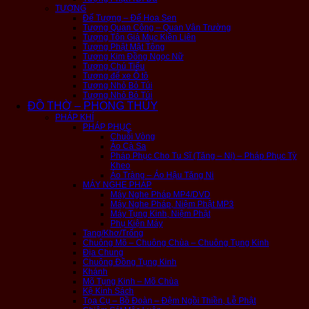
TƯỢNG
Đế Tượng – Đế Hoa Sen
Tượng Quan Công – Quan Vân Trường
Tượng Tôn Giả Mục Kiền Liên
Tượng Phật Mật Tông
Tượng Kim Đồng Ngọc Nữ
Tượng Chú Tiểu
Tượng để xe Ô tô
Tượng Nhỏ Bỏ Túi
Tượng Nhỏ Bỏ Túi
ĐỒ THỜ – PHONG THỦY
PHÁP KHÍ
PHÁP PHỤC
Chuỗi Vòng
Áo Cà Sa
Pháp Phục Cho Tu Sĩ (Tăng – Ni) – Pháp Phục Tỳ
Kheo
Áo Tràng – Áo Hậu Tăng Ni
MÁY NGHE PHÁP
Máy Nghe Pháp MP4/DVD
Máy Nghe Pháp, Niệm Phật MP3
Máy Tụng Kinh, Niệm Phật
Phụ Kiện Máy
Tang/Khơ/Trống
Chuông Mõ – Chuông Chùa – Chuông Tụng Kinh
Địa Chung
Chuông Đồng Tụng Kinh
Khánh
Mõ Tụng Kinh – Mõ Chùa
Kệ Kinh Sách
Tọa Cụ – Bồ Đoàn – Đệm Ngồi Thiền, Lễ Phật