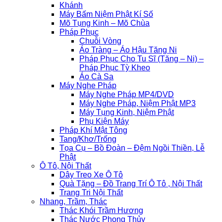
Khánh
Máy Bấm Niệm Phật Kí Số
Mõ Tụng Kinh – Mõ Chùa
Pháp Phục
Chuỗi Vòng
Áo Tràng – Áo Hậu Tăng Ni
Pháp Phục Cho Tu Sĩ (Tăng – Ni) –
Pháp Phục Tỳ Kheo
Áo Cà Sa
Máy Nghe Pháp
Máy Nghe Pháp MP4/DVD
Máy Nghe Pháp, Niệm Phật MP3
Máy Tụng Kinh, Niệm Phật
Phụ Kiện Máy
Pháp Khí Mật Tông
Tang/Khơ/Trống
Tọa Cụ – Bồ Đoàn – Đệm Ngồi Thiền, Lễ
Phật
Ô Tô, Nội Thất
Dây Treo Xe Ô Tô
Quà Tặng – Đồ Trang Trí Ô Tô , Nội Thất
Trang Tri Nội Thất
Nhang, Trầm, Thác
Thác Khói Trầm Hương
Thác Nước Phong Thủy