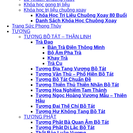
Khóa học gong trị liệu
Khóa học trị liệu chuông xoay
Khóa Học Trị Liệu Chuông Xoay 80 Buổi
Danh Sách Khóa Học Chuông Xoay
Trang Sức Phong Thủy
TƯỢNG
TƯỢNG BỒ TÁT – THẦN LINH
Trà Đạo
Bàn Trà Điện Thông Minh
Bộ Ấm Pha Trà
Khay Trà
Trà Cụ
Tượng Địa Tạng Vương Bồ Tát
Tượng Văn Thù – Phổ Hiền Bồ Tát
Tượng Bồ Tát Chuẩn Đề
Tượng Thiên Thủ Thiên Nhãn Bồ Tát
Tượng Hoa Nghiêm Tam Thánh
Tượng Ngọc Hoàng Vương Mẫu – Thiên
Hậu
Tượng Đại Thế Chí Bồ Tát
Tượng Hư Không Tạng Bồ Tát
TƯỢNG PHẬT
Tượng Phật Bà Quan Âm Bồ Tát
Tượng Phật Di Lặc Bồ Tát
Thất Bảo Luân Vương