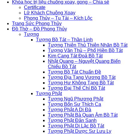
Khóa học trị liệu chuông xoay, gong – Chia sẻ
Certificate
Lữ Khách Chuông Xoay
Phong Thủy – Tụ Tài – Kích Lộc
Trang Sức Phong Thủy
Đồ Thờ – Đồ Phong Thủy
Tượng
Tượng Bồ Tát – Thần Linh
Tượng Thiên Thủ Thiên Nhãn Bồ Tát
Tượng Văn Thù – Phổ Hiền Bồ Tát
Kim Cang Tát Đoả Bồ Tát
Nhật Quang – Nguyệt Quang Biến
Chiếu Bồ Tát
Tượng Bồ Tát Chuẩn Đề
Tượng Địa Tạng Vương Bồ Tát
Tượng Hư Không Tạng Bồ Tát
Tượng Đại Thế Chí Bồ Tát
Tượng Phật
Tượng Ngũ Phương Phật
Tượng Bổn Sư Thích Ca
Tượng Phật A Di Đà
Tượng Phật Bà Quan Âm Bồ Tát
Tượng Phật Đản Sanh
Tượng Phật Di Lặc Bồ Tát
Tượng Phật Dược Sư Lưu Ly