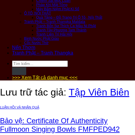
Chiêm Sát Mộc Luân
Pháp Khí Mật Tông
Máy Bấm Niệm Phật Kí Số
Ô TÔ, NỘI THẤT
Quà Tặng – Đồ Trang Trí Ô Tô , Nội Thất
Tranh Phật – Tranh Thangka Maldala
Tranh Bổn Sư Thích Ca Mâu Ni Phật
Tranh Tây Phương Tam Thánh
Tranh Liên Trì Hải Hội
Bình Nước Phật Giáo
Cốc Nước Thờ
Nến Thơm
Tranh Phật – Tranh Thangka
Tìm
kiếm:
>>> Xem Tất cả danh mục <<<
Lưu trữ tác giả:
Tập Viên Biên
LUÂN HỒI VÀ NHÂN QUẢ
Bảo vệ: Certificate Of Authenticity
Fullmoon Singing Bowls FMFPED942