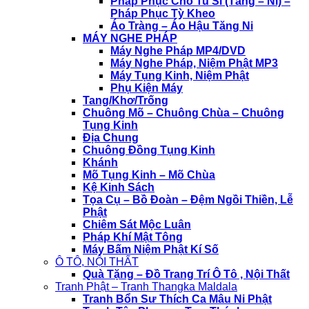
Pháp Phục Cho Tu Sĩ (Tăng – Ni) –
Pháp Phục Tỳ Kheo
Áo Tràng – Áo Hậu Tăng Ni
MÁY NGHE PHÁP
Máy Nghe Pháp MP4/DVD
Máy Nghe Pháp, Niệm Phật MP3
Máy Tụng Kinh, Niệm Phật
Phụ Kiện Máy
Tang/Khơ/Trống
Chuông Mõ – Chuông Chùa – Chuông
Tụng Kinh
Địa Chung
Chuông Đồng Tụng Kinh
Khánh
Mõ Tụng Kinh – Mõ Chùa
Kệ Kinh Sách
Tọa Cụ – Bồ Đoàn – Đệm Ngồi Thiền, Lễ
Phật
Chiêm Sát Mộc Luân
Pháp Khí Mật Tông
Máy Bấm Niệm Phật Kí Số
Ô TÔ, NỘI THẤT
Quà Tặng – Đồ Trang Trí Ô Tô , Nội Thất
Tranh Phật – Tranh Thangka Maldala
Tranh Bổn Sư Thích Ca Mâu Ni Phật