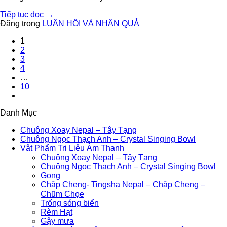
Tiếp tục đọc
→
Đăng trong
LUÂN HỒI VÀ NHÂN QUẢ
1
2
3
4
…
10
Danh Mục
Chuông Xoay Nepal – Tây Tạng
Chuông Ngọc Thạch Anh – Crystal Singing Bowl
Vật Phẩm Trị Liệu Âm Thanh
Chuông Xoay Nepal – Tây Tạng
Chuông Ngọc Thạch Anh – Crystal Singing Bowl
Gong
Chập Cheng- Tingsha Nepal – Chập Cheng –
Chũm Chọe
Trống sóng biển
Rèm Hạt
Gậy mưa