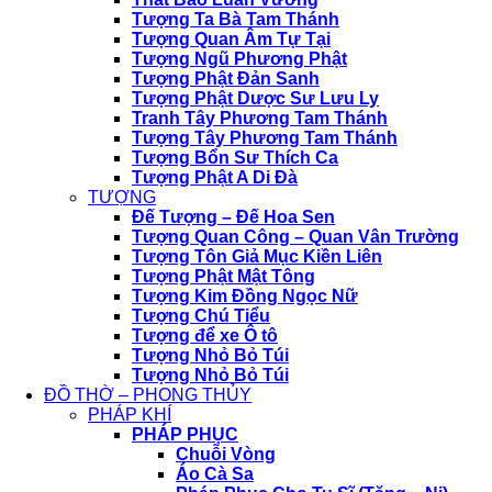
Tượng Ta Bà Tam Thánh
Tượng Quan Âm Tự Tại
Tượng Ngũ Phương Phật
Tượng Phật Đản Sanh
Tượng Phật Dược Sư Lưu Ly
Tranh Tây Phương Tam Thánh
Tượng Tây Phương Tam Thánh
Tượng Bổn Sư Thích Ca
Tượng Phật A Di Đà
TƯỢNG
Đế Tượng – Đế Hoa Sen
Tượng Quan Công – Quan Vân Trường
Tượng Tôn Giả Mục Kiền Liên
Tượng Phật Mật Tông
Tượng Kim Đồng Ngọc Nữ
Tượng Chú Tiểu
Tượng để xe Ô tô
Tượng Nhỏ Bỏ Túi
Tượng Nhỏ Bỏ Túi
ĐỒ THỜ – PHONG THỦY
PHÁP KHÍ
PHÁP PHỤC
Chuỗi Vòng
Áo Cà Sa