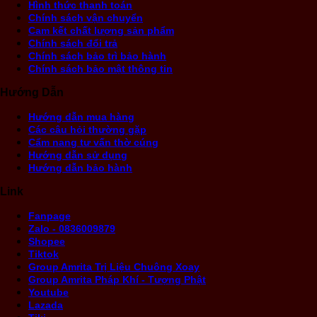
Hình thức thanh toán
Chính sách vận chuyển
Cam kết chất lượng sản phẩm
Chính sách đổi trả
Chính sách bảo trì bảo hành
Chính sách bảo mật thông tin
Hướng Dẫn
Hướng dẫn mua hàng
Các câu hỏi thường gặp
Cẩm nang tư vấn thờ cúng
Hướng dẫn sử dụng
Hướng dẫn bảo hành
Link
Fanpage
Zalo - 0836009879
Shopee
Tiktok
Group Amrita Trị Liệu Chuông Xoay
Group Amrita Pháp Khí - Tượng Phật
Youtube
Lazada