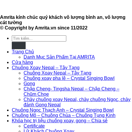
Amrita kính chúc quý khách vô lượng bình an, vô lượng
cát tường
© Copyright by Amrita.vn since 11/2022
Tìm
kiếm:
Trang Chủ
Danh Mục Sản Phẩm Tại AMRITA
Cửa hàng
Chuông Xoay Nepal – Tây Tạng
Chuông Xoay Nepal – Tây Tạng
Chuông xoay pha lê – Crystal Singing Bowl
Gong
Chập Cheng- Tingsha Nepal – Chập Cheng –
Chũm Chọe
Chày chuông xoay Nepal, chày chuông Ngọc, chày
đánh Gong Nepal
Chuông Ngọc Thạch Anh – Crystal Singing Bowl
Chuông Mõ – Chuông Chùa – Chuông Tụng Kinh
Khóa học trị liệu chuông xoay, gong – Chia sẻ
Certificate
Lữ Khách Chuông Xoay