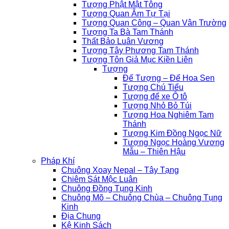
Tượng Phật Mật Tông
Tượng Quan Âm Tự Tại
Tượng Quan Công – Quan Vân Trường
Tượng Ta Bà Tam Thánh
Thất Bảo Luân Vương
Tượng Tây Phương Tam Thánh
Tượng Tôn Giả Mục Kiền Liên
Tượng
Đế Tượng – Đế Hoa Sen
Tượng Chú Tiểu
Tượng để xe Ô tô
Tượng Nhỏ Bỏ Túi
Tượng Hoa Nghiêm Tam
Thánh
Tượng Kim Đồng Ngọc Nữ
Tượng Ngọc Hoàng Vương
Mẫu – Thiên Hậu
Pháp Khí
Chuông Xoay Nepal – Tây Tạng
Chiêm Sát Mộc Luân
Chuông Đồng Tụng Kinh
Chuông Mõ – Chuông Chùa – Chuông Tụng
Kinh
Địa Chung
Kệ Kinh Sách