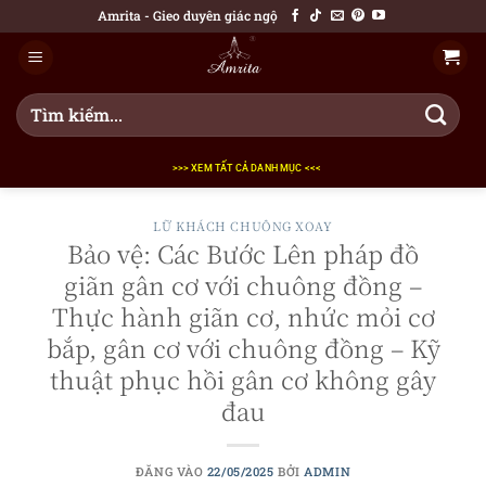
Bỏ
Amrita - Gieo duyên giác ngộ
qua
nội
dung
Tìm
kiếm:
>>> XEM TẤT CẢ DANH MỤC <<<
LỮ KHÁCH CHUÔNG XOAY
Bảo vệ: Các Bước Lên pháp đồ
giãn gân cơ với chuông đồng –
Thực hành giãn cơ, nhức mỏi cơ
bắp, gân cơ với chuông đồng – Kỹ
thuật phục hồi gân cơ không gây
đau
ĐĂNG VÀO
22/05/2025
BỞI
ADMIN