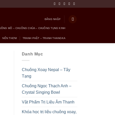
ĐĂNG NHẬP
UÔNG MÕ – CHUÔNG CHÙA – CHUÔNG TỤNG KINH
NẾN THƠM
TRANH PHẬT – TRANH THANGKA
Danh Mục
Chuông Xoay Nepal – Tây
Tạng
Chuông Ngọc Thạch Anh –
Crystal Singing Bowl
Vật Phẩm Trị Liệu Âm Thanh
Khóa học trị liệu chuông xoay,