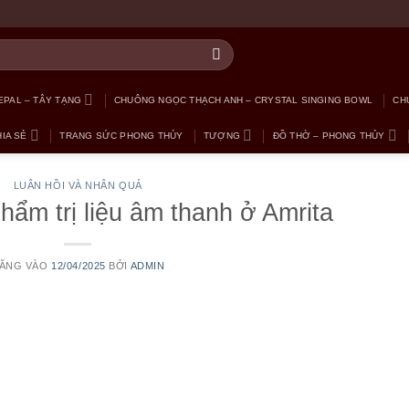
PAL – TÂY TẠNG
CHUÔNG NGỌC THẠCH ANH – CRYSTAL SINGING BOWL
CH
IA SẺ
TRANG SỨC PHONG THỦY
TƯỢNG
ĐỒ THỜ – PHONG THỦY
LUÂN HỒI VÀ NHÂN QUẢ
phẩm trị liệu âm thanh ở Amrita
ĂNG VÀO
12/04/2025
BỞI
ADMIN