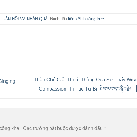
g
LUÂN HỒI VÀ NHÂN QUẢ
. Đánh dấu
liên kết thường trực
.
Thần Chú Giải Thoát Thông Qua Sự Thấy Wis
 Singing
Compassion: Trí Tuệ Từ Bi: ཤེས་རབ་དང་སྙིང་རྗེ།
công khai.
Các trường bắt buộc được đánh dấu
*