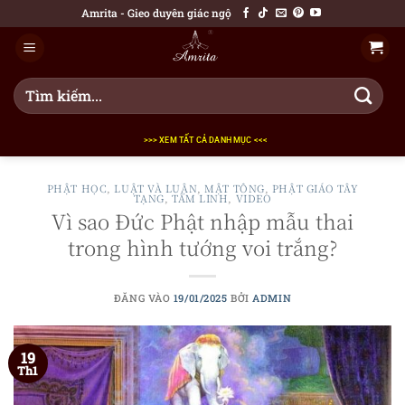
Bỏ
Amrita - Gieo duyên giác ngộ
qua
nội
dung
Tìm
kiếm:
>>> XEM TẤT CẢ DANH MỤC <<<
PHẬT HỌC
,
LUẬT VÀ LUẬN
,
MẬT TÔNG
,
PHẬT GIÁO TÂY
TẠNG
,
TÂM LINH
,
VIDEO
Vì sao Đức Phật nhập mẫu thai
trong hình tướng voi trắng?
ĐĂNG VÀO
19/01/2025
BỞI
ADMIN
19
Th1