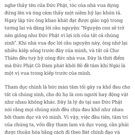
nghe thấy tên của Đức Phật, tóc của nhà vua dựng
đứng lên và ông cảm thấy một niềm hỷ lạc khôn tả.
Ngay lập tức ông khao khát đạt được giác ngộ trong
tương lai và dâng lời cầu nguyện: “Nguyện con sẽ trở
nên giống như Đức Phật vì lợi ích của tất cả chúng
sinh”. Khi nhà vua đọc lời cầu nguyện này, ông nhớ lại
nhiều kiếp sống trước đây của mình, và tất cả Chư
Thiên đều tuỳ hỷ công đức nhà vua. Đây là thời điểm
mà Đức Phật Cồ Đàm phát khởi Bồ đề tâm khi Ngài là
một vị vua trong kiếp trước của mình.
Tham dục chính là bức màn tăm tối gây ra khổ đau cho
tất cả chúng sinh, cho dù họ là con người hay động vật
như nhau không khác. Đây là lý do tại sao Đức Phật
nói rằng mọi chúng sinh đều chịu đau khổ như nhau
bởi tham dục và vô minh. Vì vậy, việc đầu tiên, tâm trí
của chúng ta, vốn đầy tham lam và dục vọng, cần phải
được thuần hóa bằng cách đi theo Bát chính đạo và