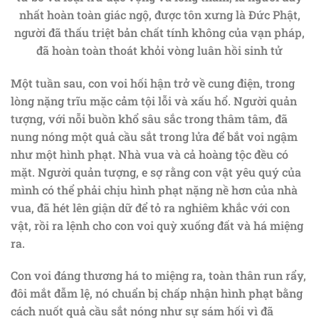
nhất hoàn toàn giác ngộ, được tôn xưng là Đức Phật,
người đã thấu triệt bản chất tính không của vạn pháp,
đã hoàn toàn thoát khỏi vòng luân hồi sinh tử
Một tuần sau, con voi hối hận trở về cung điện, trong
lòng nặng trĩu mặc cảm tội lỗi và xấu hổ. Người quản
tượng, với nỗi buồn khổ sâu sắc trong thâm tâm, đã
nung nóng một quả cầu sắt trong lửa để bắt voi ngậm
như một hình phạt. Nhà vua và cả hoàng tộc đều có
mặt. Người quản tượng, e sợ rằng con vật yêu quý của
mình có thể phải chịu hình phạt nặng nề hơn của nhà
vua, đã hét lên giận dữ để tỏ ra nghiêm khắc với con
vật, rồi ra lệnh cho con voi quỳ xuống đất và há miệng
ra.
Con voi đáng thương há to miệng ra, toàn thân run rẩy,
đôi mắt đẫm lệ, nó chuẩn bị chấp nhận hình phạt bằng
cách nuốt quả cầu sắt nóng như sự sám hối vì đã