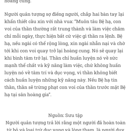
hoàng cung.
Người quản tượng sợ điếng người, chắp hai bàn tay lại
khẩn thiết cầu xin với nhà vua: “Muôn tâu Bệ hạ, con
voi của thần thường rất trung thành và làm việc chăm
chỉ mỗi ngày, thực hiện bất cứ việc gì thần ra lệnh. Bệ
hạ, nếu ngài có thể rộng lòng, xin ngài nhẫn nại và chờ
tới khi con voi quay trở lại hoàng cung. Nó sẽ quay lại
khi bình tâm trở lại. Thần chỉ huấn luyện nó về sức
mạnh thể chất và kỹ năng làm việc, chứ không huấn
luyện nó về tâm trí và dục vọng, vì thần không biết
cách huấn luyện những kỹ năng này. Nếu Bệ hạ tin
thần, thần sẽ trừng phạt con voi của thần trước mặt Bệ
hạ tại sân hoàng gia”.
Nguồn: Sưu tập
Người quản tượng trả lời rằng một người đã hoàn toàn
từ bỏ và loại trừ dục vọng và lòng tham, là người duy