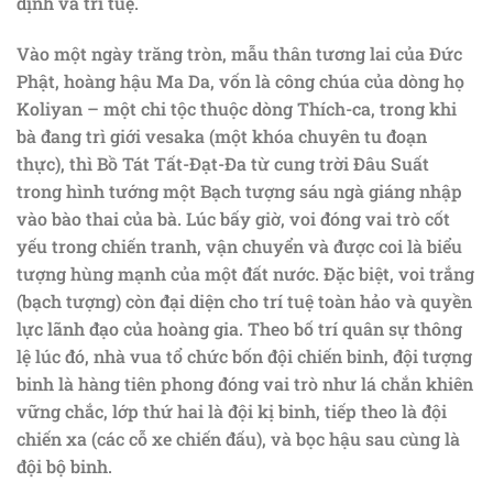
định và trí tuệ.
Vào một ngày trăng tròn, mẫu thân tương lai của Đức
Phật, hoàng hậu Ma Da, vốn là công chúa của dòng họ
Koliyan – một chi tộc thuộc dòng Thích-ca, trong khi
bà đang trì giới vesaka (một khóa chuyên tu đoạn
thực), thì Bồ Tát Tất-Đạt-Đa từ cung trời Đâu Suất
trong hình tướng một Bạch tượng sáu ngà giáng nhập
vào bào thai của bà. Lúc bấy giờ, voi đóng vai trò cốt
yếu trong chiến tranh, vận chuyển và được coi là biểu
tượng hùng mạnh của một đất nước. Đặc biệt, voi trắng
(bạch tượng) còn đại diện cho trí tuệ toàn hảo và quyền
lực lãnh đạo của hoàng gia. Theo bố trí quân sự thông
lệ lúc đó, nhà vua tổ chức bốn đội chiến binh, đội tượng
binh là hàng tiên phong đóng vai trò như lá chắn khiên
vững chắc, lớp thứ hai là đội kị binh, tiếp theo là đội
chiến xa (các cỗ xe chiến đấu), và bọc hậu sau cùng là
đội bộ binh.