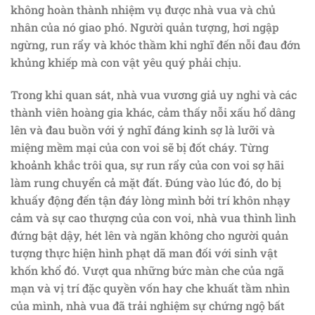
không hoàn thành nhiệm vụ được nhà vua và chủ
nhân của nó giao phó. Người quản tượng, hơi ngập
ngừng, run rẩy và khóc thầm khi nghĩ đến nỗi đau đớn
khủng khiếp mà con vật yêu quý phải chịu.
Trong khi quan sát, nhà vua vương giả uy nghi và các
thành viên hoàng gia khác, cảm thấy nỗi xấu hổ dâng
lên và đau buồn với ý nghĩ đáng kinh sợ là lưỡi và
miệng mềm mại của con voi sẽ bị đốt cháy. Từng
khoảnh khắc trôi qua, sự run rẩy của con voi sợ hãi
làm rung chuyển cả mặt đất. Đúng vào lúc đó, do bị
khuấy động đến tận đáy lòng mình bởi trí khôn nhạy
cảm và sự cao thượng của con voi, nhà vua thình lình
đứng bật dậy, hét lên và ngăn không cho người quản
tượng thực hiện hình phạt dã man đối với sinh vật
khốn khổ đó. Vượt qua những bức màn che của ngã
mạn và vị trí đặc quyền vốn hay che khuất tầm nhìn
của mình, nhà vua đã trải nghiệm sự chứng ngộ bất