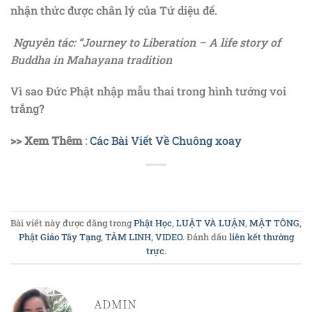
nhận thức được chân lý của Tứ diệu đế.
Nguyên tác: “Journey to Liberation – A life story of
Buddha in Mahayana tradition
Vì sao Đức Phật nhập mẫu thai trong hình tướng voi
trắng?
>> Xem Thêm
:
Các Bài Viết Về Chuông xoay
Bài viết này được đăng trong
Phật Học
,
LUẬT VÀ LUẬN
,
MẬT TÔNG
,
Phật Giáo Tây Tạng
,
TÂM LINH
,
VIDEO
. Đánh dấu
liên kết thường
trực
.
ADMIN