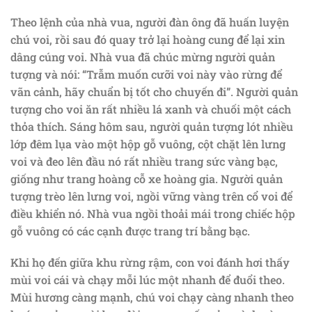
Theo lệnh của nhà vua, người đàn ông đã huấn luyện
chú voi, rồi sau đó quay trở lại hoàng cung để lại xin
dâng cúng voi. Nhà vua đã chúc mừng người quản
tượng và nói: “Trẫm muốn cưỡi voi này vào rừng để
vãn cảnh, hãy chuẩn bị tốt cho chuyến đi”. Người quản
tượng cho voi ăn rất nhiều lá xanh và chuối một cách
thỏa thích. Sáng hôm sau, người quản tượng lót nhiều
lớp đêm lụa vào một hộp gỗ vuông, cột chặt lên lưng
voi và đeo lên đầu nó rất nhiều trang sức vàng bạc,
giống như trang hoàng cỗ xe hoàng gia. Người quản
tượng trèo lên lưng voi, ngồi vững vàng trên cổ voi để
điều khiển nó. Nhà vua ngồi thoải mái trong chiếc hộp
gỗ vuông có các cạnh được trang trí bằng bạc.
Khi họ đến giữa khu rừng rậm, con voi đánh hơi thấy
mùi voi cái và chạy mỗi lúc một nhanh để đuổi theo.
Mùi hương càng mạnh, chú voi chạy càng nhanh theo