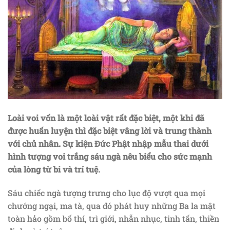
Loài voi vốn là một loài vật rất đặc biệt, một khi đã
được huấn luyện thì đặc biệt vâng lời và trung thành
với chủ nhân. Sự kiện Đức Phật nhập mẫu thai dưới
hình tượng voi trắng sáu ngà nêu biểu cho sức mạnh
của lòng từ bi và trí tuệ.
Sáu chiếc ngà tượng trưng cho lục độ vượt qua mọi
chướng ngại, ma tà, qua đó phát huy những Ba la mật
toàn hảo gồm bố thí, trì giới, nhẫn nhục, tinh tấn, thiền