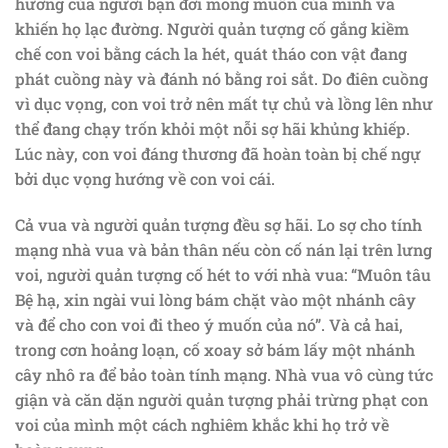
hướng của người bạn đời mong muốn của mình và
khiến họ lạc đường. Người quản tượng cố gắng kiềm
chế con voi bằng cách la hét, quát tháo con vật đang
phát cuồng này và đánh nó bằng roi sắt. Do điên cuồng
vì dục vọng, con voi trở nên mất tự chủ và lồng lên như
thể đang chạy trốn khỏi một nỗi sợ hãi khủng khiếp.
Lúc này, con voi đáng thương đã hoàn toàn bị chế ngự
bởi dục vọng hướng về con voi cái.
Cả vua và người quản tượng đều sợ hãi. Lo sợ cho tính
mạng nhà vua và bản thân nếu còn cố nán lại trên lưng
voi, người quản tượng cố hét to với nhà vua: “Muôn tâu
Bệ hạ, xin ngài vui lòng bám chặt vào một nhánh cây
và để cho con voi đi theo ý muốn của nó”. Và cả hai,
trong cơn hoảng loạn, cố xoay sở bám lấy một nhánh
cây nhô ra để bảo toàn tính mạng. Nhà vua vô cùng tức
giận và căn dặn người quản tượng phải trừng phạt con
voi của mình một cách nghiêm khắc khi họ trở về