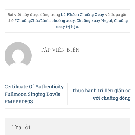
Bài viết này được đăng trong
Lữ Khách Chuông Xoay
và được gắn
thẻ
#ChuôngChữaLành
,
chuông xoay
,
Chuông xoay Nepal
,
Chuông
xoay trị liệu
.
TẬP VIÊN BIÊN
Certificate Of Authenticity
Thực hành trị liệu giãn cơ
Fullmoon Singing Bowls
với chuông đồng
FMFPED893
Trả lời