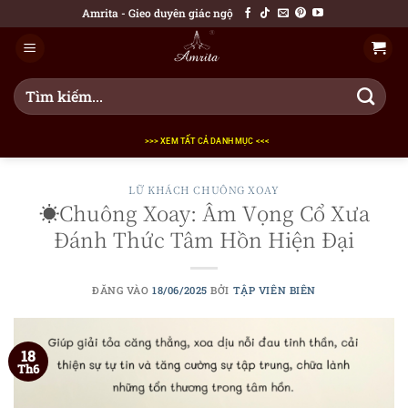
Bỏ
Amrita - Gieo duyên giác ngộ
qua
nội
dung
Tìm
kiếm:
>>> XEM TẤT CẢ DANH MỤC <<<
LỮ KHÁCH CHUÔNG XOAY
☀️Chuông Xoay: Âm Vọng Cổ Xưa
Đánh Thức Tâm Hồn Hiện Đại
ĐĂNG VÀO
18/06/2025
BỞI
TẬP VIÊN BIÊN
18
Th6