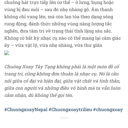
chuông hát trực tiếp lên cơ thể – ở lưng, bụng hoặc
vùng bị đau mỏi – sau đó nhẹ nhàng gõ. Âm thanh
không chỉ vang lên, mà còn lan tỏa theo dạng sóng
rung động, đánh thức những vùng năng lượng tắc
nghẽn, đưa tâm trí về trạng thái tĩnh lặng sâu sắc.
Không có bất kỳ nhạc cụ nào có thể mang lại cảm giác
ấy – vừa vật lý, vừa nhẹ nhàng, vừa thư giãn
Chuông Xoay Tây Tạng không phải là một món đồ cổ
trang trí, cũng không đơn thuần là nhạc cụ. Nó là cầu
nối giữa cổ đại và hiện đại, giữa vật chất và tinh thần,
giữa con người và những điều vô hình mà ta vẫn luôn
cảm nhận, dù không thể gọi tên.
#ChuongxoayNepal
#Chuongxoaytrilieu
#chuongxoay