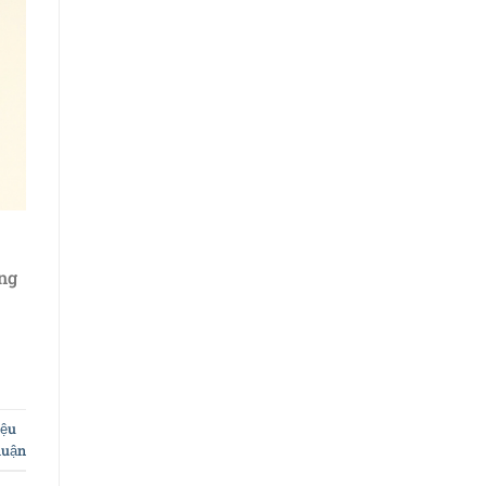
ng
iệu
luận