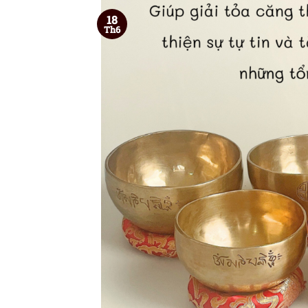
18
Th6