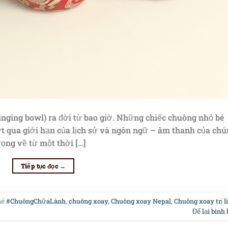
inging bowl) ra đời từ bao giờ. Những chiếc chuông nhỏ bé
 qua giới hạn của lịch sử và ngôn ngữ – âm thanh của chú
vọng về từ một thời […]
Tiếp tục đọc
→
hẻ
#ChuôngChữaLành
,
chuông xoay
,
Chuông xoay Nepal
,
Chuông xoay trị l
Để lại bình 