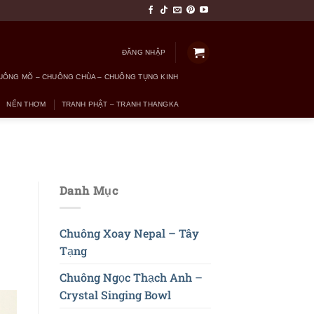
ĐĂNG NHẬP
UÔNG MÕ – CHUÔNG CHÙA – CHUÔNG TỤNG KINH
NẾN THƠM
TRANH PHẬT – TRANH THANGKA
Danh Mục
Chuông Xoay Nepal – Tây
Tạng
Chuông Ngọc Thạch Anh –
Crystal Singing Bowl