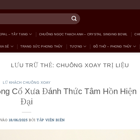
PAL – TÂY TẠNG
CHUÔNG NGỌC THẠCH ANH – CRYSTAL SINGING BOWL
CH
IA SẺ
TRANG SỨC PHONG THỦY
TƯỢNG
ĐỒ THỜ – PHONG THỦY
LƯU TRỮ THẺ:
CHUÔNG XOAY TRỊ LIỆU
LỮ KHÁCH CHUÔNG XOAY
ọng Cổ Xưa Đánh Thức Tâm Hồn Hiện
Đại
 VÀO
18/06/2025
BỞI
TẬP VIÊN BIÊN