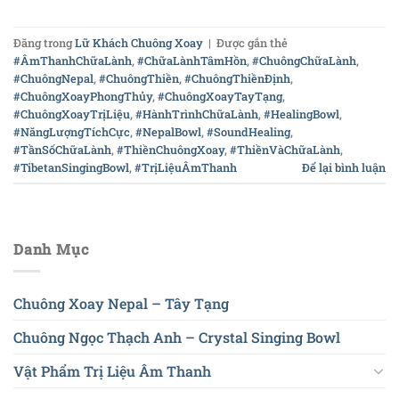
Đăng trong
Lữ Khách Chuông Xoay
|
Được gắn thẻ
#ÂmThanhChữaLành
,
#ChữaLànhTâmHồn
,
#ChuôngChữaLành
,
#ChuôngNepal
,
#ChuôngThiền
,
#ChuôngThiềnĐịnh
,
#ChuôngXoayPhongThủy
,
#ChuôngXoayTayTạng
,
#ChuôngXoayTrịLiệu
,
#HànhTrìnhChữaLành
,
#HealingBowl
,
#NăngLượngTíchCực
,
#NepalBowl
,
#SoundHealing
,
#TầnSốChữaLành
,
#ThiềnChuôngXoay
,
#ThiềnVàChữaLành
,
#TibetanSingingBowl
,
#TrịLiệuÂmThanh
Để lại bình luận
Danh Mục
Chuông Xoay Nepal – Tây Tạng
Chuông Ngọc Thạch Anh – Crystal Singing Bowl
Vật Phẩm Trị Liệu Âm Thanh