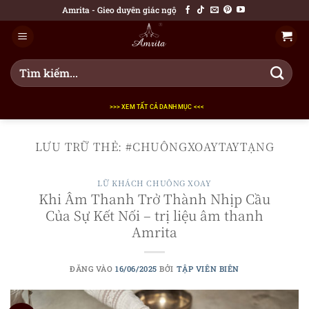
Bỏ
Amrita - Gieo duyên giác ngộ
qua
nội
dung
Tìm
kiếm:
>>> XEM TẤT CẢ DANH MỤC <<<
LƯU TRỮ THẺ:
#CHUÔNGXOAYTAYTẠNG
LỮ KHÁCH CHUÔNG XOAY
Khi Âm Thanh Trở Thành Nhịp Cầu
Của Sự Kết Nối – trị liệu âm thanh
Amrita
ĐĂNG VÀO
16/06/2025
BỞI
TẬP VIÊN BIÊN