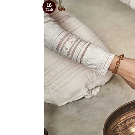
16
Th6