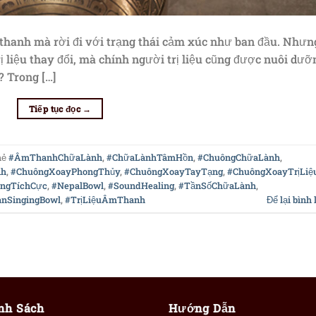
 thanh mà rời đi với trạng thái cảm xúc như ban đầu. Nhưn
rị liệu thay đổi, mà chính người trị liệu cũng được nuôi dưỡ
? Trong […]
Tiếp tục đọc
→
hẻ
#ÂmThanhChữaLành
,
#ChữaLànhTâmHồn
,
#ChuôngChữaLành
,
nh
,
#ChuôngXoayPhongThủy
,
#ChuôngXoayTayTạng
,
#ChuôngXoayTrịLiệ
ngTíchCực
,
#NepalBowl
,
#SoundHealing
,
#TầnSốChữaLành
,
anSingingBowl
,
#TrịLiệuÂmThanh
Để lại bình 
nh Sách
Hướng Dẫn