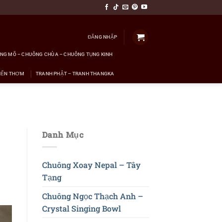
ĐĂNG NHẬP
NG MÕ – CHUÔNG CHÙA – CHUÔNG TỤNG KINH
NẾN THƠM
TRANH PHẬT – TRANH THANGKA
Danh Mục
Chuông Xoay Nepal – Tây
Tạng
Chuông Ngọc Thạch Anh –
Crystal Singing Bowl