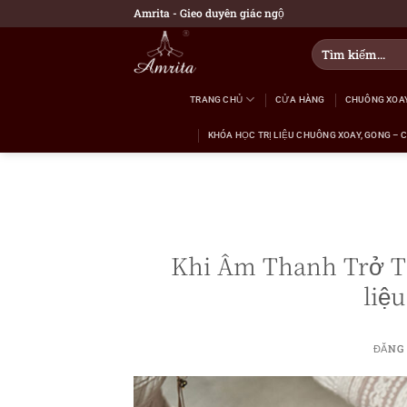
Bỏ
Amrita - Gieo duyên giác ngộ
qua
Tìm
nội
kiếm:
dung
TRANG CHỦ
CỬA HÀNG
CHUÔNG XOAY
KHÓA HỌC TRỊ LIỆU CHUÔNG XOAY, GONG – C
Khi Âm Thanh Trở Th
liệ
ĐĂNG