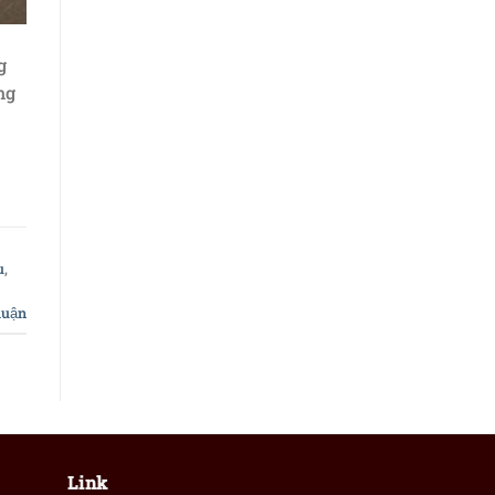
g
ng
u
,
luận
Link