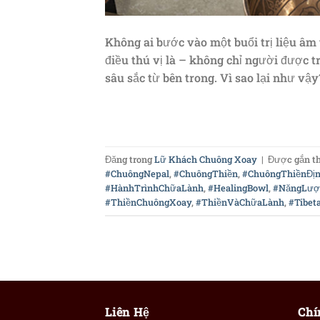
Không ai bước vào một buổi trị liệu âm
điều thú vị là – không chỉ người được t
sâu sắc từ bên trong. Vì sao lại như vậy
Đăng trong
Lữ Khách Chuông Xoay
|
Được gắn t
#ChuôngNepal
,
#ChuôngThiền
,
#ChuôngThiềnĐị
#HànhTrìnhChữaLành
,
#HealingBowl
,
#NăngLượ
#ThiềnChuôngXoay
,
#ThiềnVàChữaLành
,
#Tibet
Liên Hệ
Chí