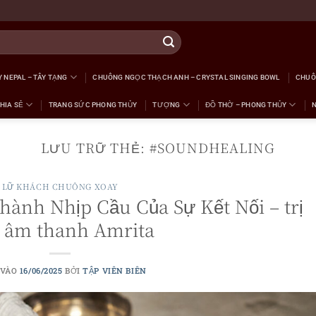
 NEPAL – TÂY TẠNG
CHUÔNG NGỌC THẠCH ANH – CRYSTAL SINGING BOWL
CHUÔ
HIA SẺ
TRANG SỨC PHONG THỦY
TƯỢNG
ĐỒ THỜ – PHONG THỦY
LƯU TRỮ THẺ:
#SOUNDHEALING
LỮ KHÁCH CHUÔNG XOAY
ành Nhịp Cầu Của Sự Kết Nối – trị
u âm thanh Amrita
 VÀO
16/06/2025
BỞI
TẬP VIÊN BIÊN